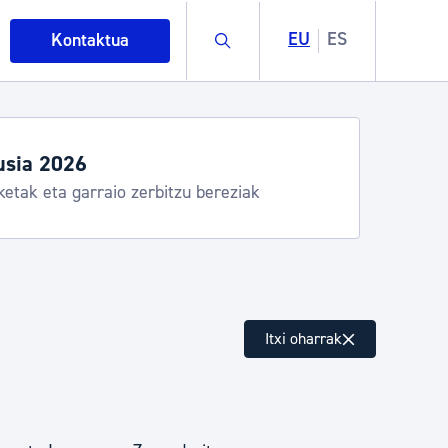
Buscar
EU
ES
Kontaktua
usia 2026
ketak eta garraio zerbitzu bereziak
intza
Itxi oharrak
ndakinak eta ingurumena