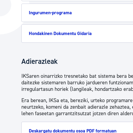
Hiria
Aktualita
Ingurumen-programa
Hiria orain
Albisteak
Hiria ezagutu
Abisuak
Hondakinen Dokumentu Gidaria
Etorkizuneko hiria
Kultur ag
Adierazleak
IKSaren oinarrizko tresnetako bat sistema bera be
daitezke sistemaren barruko jardueren funtzioname
irregulartasun horiek (langileak, hondartzako erabi
Era berean, IKSa eta, bereziki, urteko programar
neurtzeko, komeni da zenbait adierazle zehaztea, 
lehen faseetan garrantzitsutzat jotzen diren alder
Deskargatu dokumentu osoa PDF formatuan