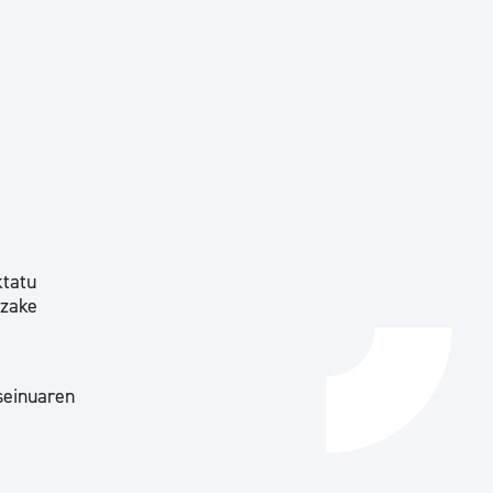
Izapideen katalogoa
Tramitaziorako laguntza
ktatu
tzake
seinuaren