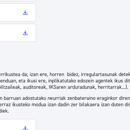
tea
Udal administrazioa
Iragarki ofizialen taula
Egutegi fiskala
enda
Gardentasun ataria
rrikustea da; izan ere, horren bidez, irregulartasunak dete
nduan, eta ikusi ere, inplikatutako edozein agentek ikus di
ltzaileak, auditoreak, IKSaren arduradunak, herritarrak...).
en barruan adostutako neurriak zenbateraino eraginkor diren
erraz ikusteko modua izan dadin zer bilakaera izan duten di
diek.