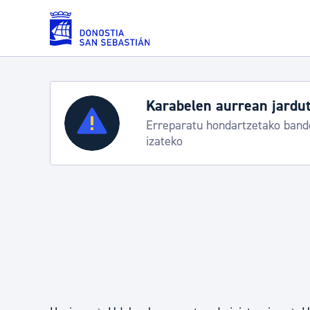
Eduki nagusira joan
Karabelen aurrean jardut
Zerbitzuak
Erreparatu hondartzetako bande
izateko
Errolda eta gai pertsonalak
Gizarte-zerbitzuak
Mugikortasuna