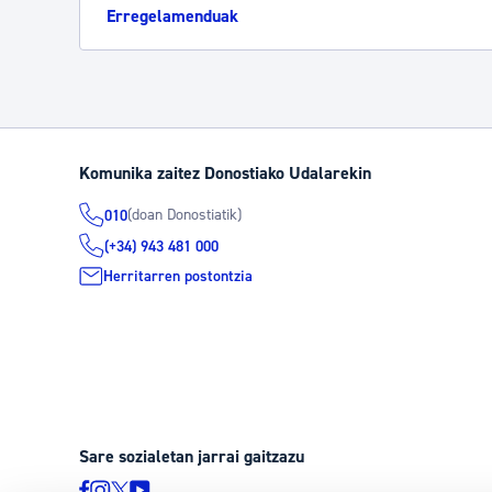
Erregelamenduak
Komunika zaitez Donostiako Udalarekin
(doan Donostiatik)
010
(+34) 943 481 000
Herritarren postontzia
Sare sozialetan jarrai gaitzazu