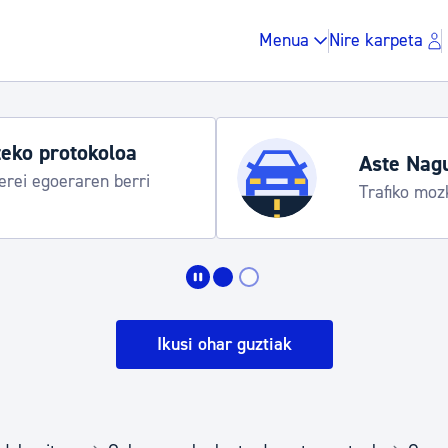
Menua
Nire karpeta
eko protokoloa
Aste Nag
rei egoeraren berri
Trafiko moz
Zergak eta isunak
Etxebizitza eta hirig
Ikusi ohar guztiak
Gune publikoa, ho