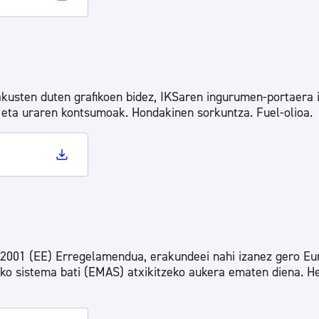
akusten duten grafikoen bidez, IKSaren ingurumen-portaera 
n eta uraren kontsumoak. Hondakinen sorkuntza. Fuel-olioa.
2001 (EE) Erregelamendua, erakundeei nahi izanez gero Eu
ko sistema bati (EMAS) atxikitzeko aukera ematen diena. He