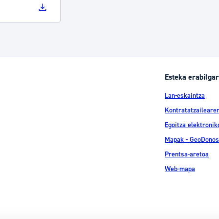
Esteka erabilgar
Lan-eskaintza
Kontratatzailearen
Egoitza elektronik
Mapak - GeoDonos
Prentsa-aretoa
Web-mapa