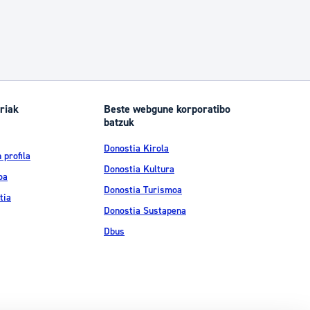
riak
Beste webgune korporatibo
batzuk
Donostia Kirola
 profila
Donostia Kultura
oa
Donostia Turismoa
tia
Donostia Sustapena
Dbus