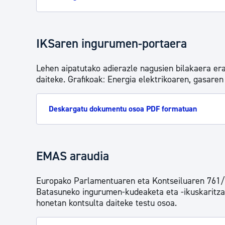
IKSaren ingurumen-portaera
Lehen aipatutako adierazle nagusien bilakaera er
daiteke. Grafikoak: Energia elektrikoaren, gasare
Deskargatu dokumentu osoa PDF formatuan
EMAS araudia
Europako Parlamentuaren eta Kontseiluaren 761/
Batasuneko ingurumen-kudeaketa eta -ikuskaritza
honetan kontsulta daiteke testu osoa.