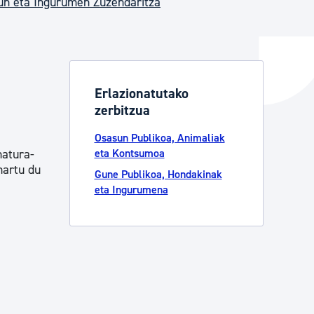
un eta Ingurumen Zuzendaritza
ta enplegua
Erlazionatutako
zerbitzua
ubideak eta bizikidetza
Osasun Publikoa, Animaliak
natura-
eta Kontsumoa
hartu du
Gune Publikoa, Hondakinak
eta Ingurumena