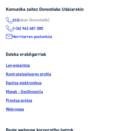
Komunika zaitez Donostiako Udalarekin
(doan Donostiatik)
010
(+34) 943 481 000
Herritarren postontzia
Esteka erabilgarriak
Lan-eskaintza
Kontratatzailearen profila
Egoitza elektronikoa
Mapak - GeoDonostia
Prentsa-aretoa
Web-mapa
Beste webgune korporatibo batzuk