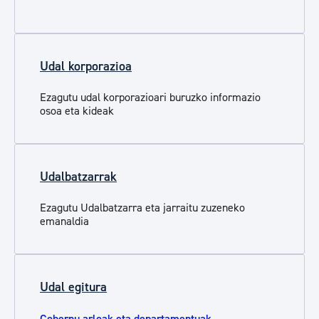
Udal korporazioa
Ezagutu udal korporazioari buruzko informazio
osoa eta kideak
Udalbatzarrak
Ezagutu Udalbatzarra eta jarraitu zuzeneko
emanaldia
Udal egitura
Gobernu arloak eta departamentuak