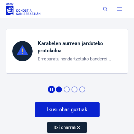
Eduki nagusira joan
Buscar
Aste Nagusia 2026
Trafiko mozketak eta garraio zerbitzu
bereziak
Ikusi ohar guztiak
Itxi oharrak