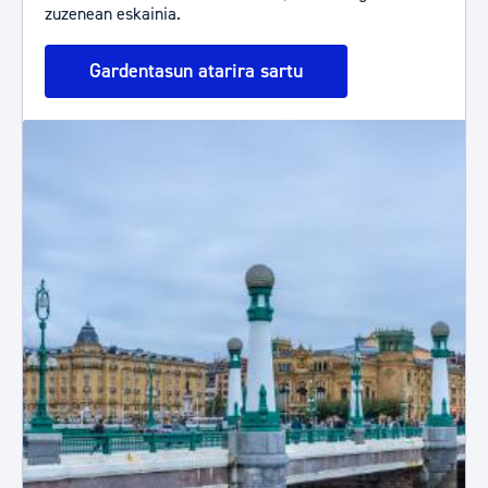
zuzenean eskainia.
Gardentasun atarira sartu