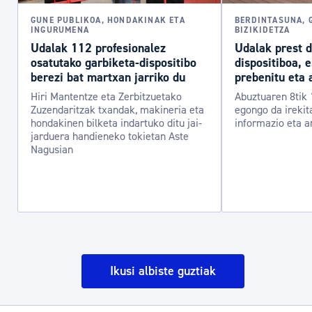
GUNE PUBLIKOA, HONDAKINAK ETA
BERDINTASUNA, 
INGURUMENA
BIZIKIDETZA
Udalak 112 profesionalez
Udalak prest 
osatutako garbiketa-dispositibo
dispositiboa, 
berezi bat martxan jarriko du
prebenitu eta 
Hiri Mantentze eta Zerbitzuetako
Abuztuaren 8tik 
Zuzendaritzak txandak, makineria eta
egongo da irekit
hondakinen bilketa indartuko ditu jai-
informazio eta a
jarduera handieneko tokietan Aste
Nagusian
Ikusi albiste guztiak