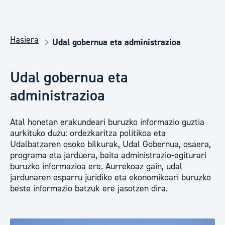
Hasiera
Udal gobernua eta administrazioa
Udal gobernua eta
administrazioa
Atal honetan erakundeari buruzko informazio guztia
aurkituko duzu: ordezkaritza politikoa eta
Udalbatzaren osoko bilkurak, Udal Gobernua, osaera,
programa eta jarduera, baita administrazio-egiturari
buruzko informazioa ere. Aurrekoaz gain, udal
jardunaren esparru juridiko eta ekonomikoari buruzko
beste informazio batzuk ere jasotzen dira.