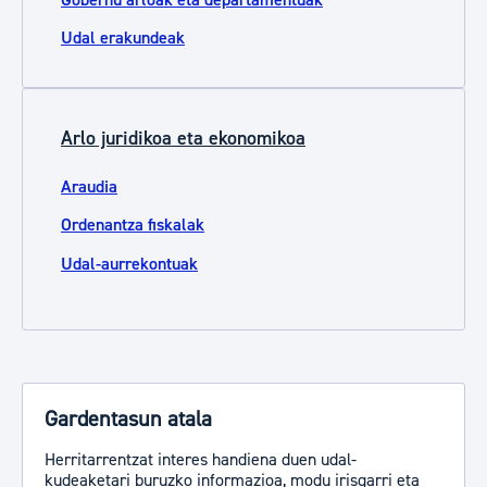
Udal erakundeak
Arlo juridikoa eta ekonomikoa
Araudia
Ordenantza fiskalak
Udal-aurrekontuak
Gardentasun atala
Herritarrentzat interes handiena duen udal-
kudeaketari buruzko informazioa, modu irisgarri eta