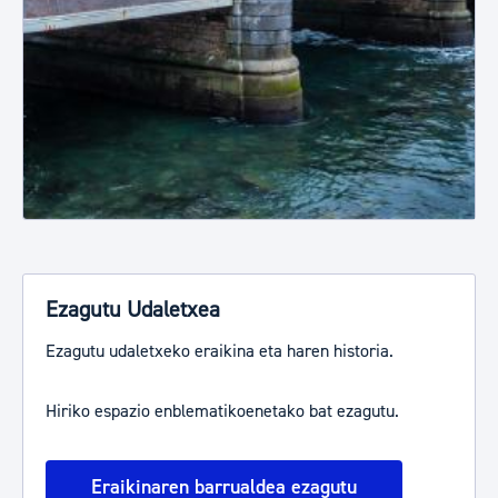
Ezagutu Udaletxea
Ezagutu udaletxeko eraikina eta haren historia.
Hiriko espazio enblematikoenetako bat ezagutu.
Eraikinaren barrualdea ezagutu