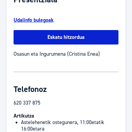
Udalinfo bulegoak
Eskatu hitzordua
Osasun eta Ingurumena (Cristina Enea)
Telefonoz
620 337 875
Artikutza
Astelehenetik ostegunera, 11:00etatik
16:00etara