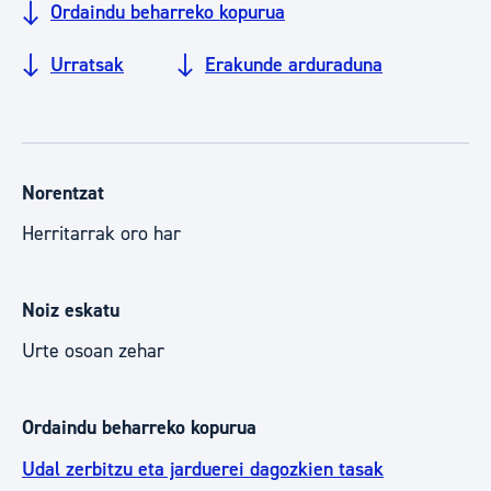
Ordaindu beharreko kopurua
Urratsak
Erakunde arduraduna
Norentzat
Herritarrak oro har
Noiz eskatu
Urte osoan zehar
Ordaindu beharreko kopurua
Udal zerbitzu eta jarduerei dagozkien tasak