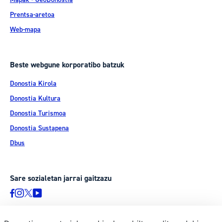
Prentsa-aretoa
Web-mapa
Beste webgune korporatibo batzuk
Donostia Kirola
Donostia Kultura
Donostia Turismoa
Donostia Sustapena
Dbus
Sare sozialetan jarrai gaitzazu