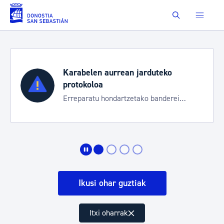
Eduki nagusira joan
Buscar
Karabelen aurrean jarduteko
protokoloa
Erreparatu hondartzetako banderei
egoeraren berri izateko
Ikusi ohar guztiak
Itxi oharrak