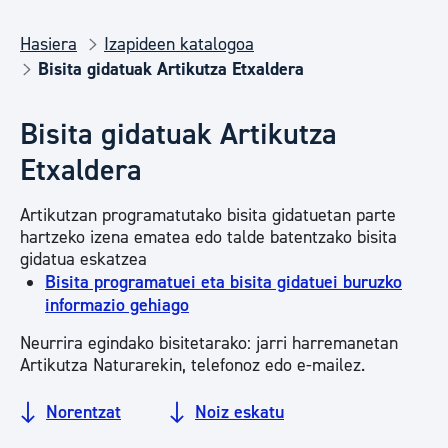
Hasiera
Izapideen katalogoa
Bisita gidatuak Artikutza Etxaldera
Bisita gidatuak Artikutza
Etxaldera
Artikutzan programatutako bisita gidatuetan parte
hartzeko izena ematea edo talde batentzako bisita
gidatua eskatzea
Bisita programatuei eta bisita gidatuei buruzko
informazio gehiago
Neurrira egindako bisitetarako: jarri harremanetan
Artikutza Naturarekin, telefonoz edo e-mailez.
Norentzat
Noiz eskatu