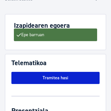
Izapidearen egoera
Epe barruan
Telematikoa
Tramitea hasi
Presentziala