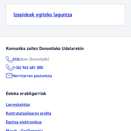
Izapideak egiteko laguntza
Komunika zaitez Donostiako Udalarekin
(doan Donostiatik)
010
(+34) 943 481 000
Herritarren postontzia
Esteka erabilgarriak
Lan-eskaintza
Kontratatzailearen profila
Egoitza elektronikoa
Mapak - GeoDonostia