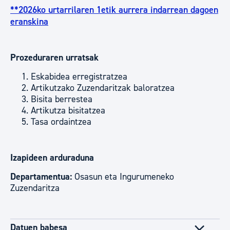
**2026ko urtarrilaren 1etik aurrera indarrean dagoen
eranskina
Prozeduraren urratsak
Eskabidea erregistratzea
Artikutzako Zuzendaritzak baloratzea
Bisita berrestea
Artikutza bisitatzea
Tasa ordaintzea
Izapideen arduraduna
Departamentua:
Osasun eta Ingurumeneko
Zuzendaritza
Datuen babesa