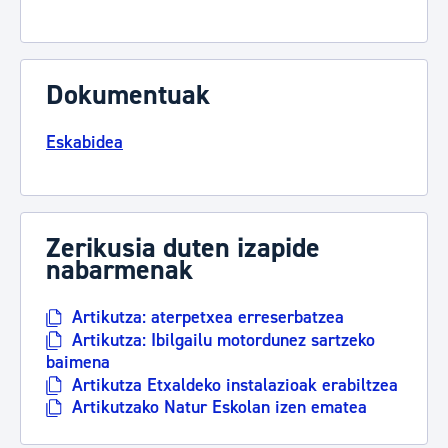
Dokumentuak
Eskabidea
Zerikusia duten izapide
nabarmenak
Artikutza: aterpetxea erreserbatzea
Artikutza: Ibilgailu motordunez sartzeko
baimena
Artikutza Etxaldeko instalazioak erabiltzea
Artikutzako Natur Eskolan izen ematea