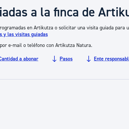
Euskera
iadas a la finca de Artik
Desarrollo económico 
 programadas en Artikutza o solicitar una visita guiada para 
 y las visitas guiadas
por e-mail o teléfono con Artikutza Natura.
Igualdad, Derechos Hu
Cantidad a abonar
Pasos
Ente responsabl
Cultura
Turismo