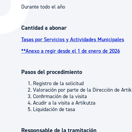
La ciudad
Actualid
Durante todo el año
La ciudad ahora
Noticias
Cantidad a abonar
Descubre la ciudad
Avisos
La ciudad futura
Agenda cul
Tasas por Servicios y Actividades Municipales
**Anexo a regir desde el 1 de enero de 2026
Pasos del procedimiento
Registro de la solicitud
Valoración por parte de la Dirección de Arti
Confirmación de la visita
Acudir a la visita a Artikutza
Liquidación de tasa
Responsable de la tramitación