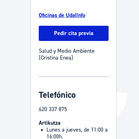
Catálogo de trámites
Oficinas de Udal!nfo
Pedir cita previa
Ayuda a la tramitación
Salud y Medio Ambiente
(Cristina Enea)
Telefónico
620 337 875
Artikutza
Lunes a jueves, de 11:00 a
16:00h.