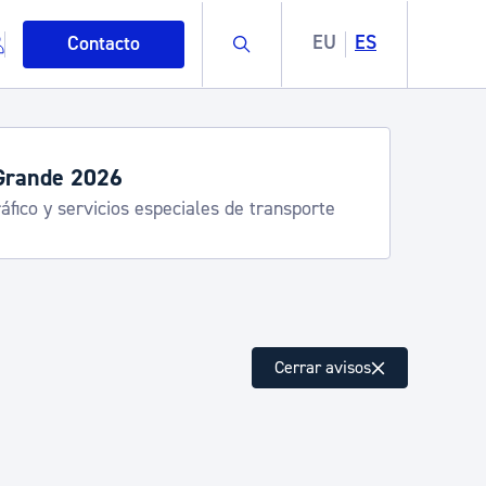
Buscar
EU
ES
Contacto
Grande 2026
áfico y servicios especiales de transporte
mo
Cerrar avisos
esiduos y medioambiente