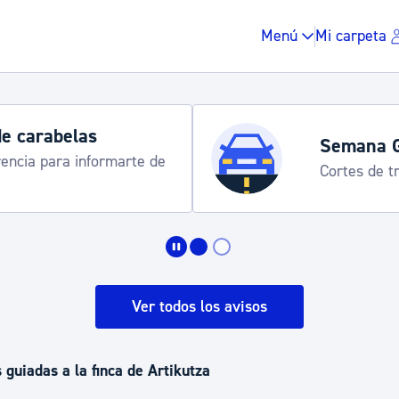
Menú
Mi carpeta
de carabelas
Semana 
rencia para informarte de
Cortes de tr
Impuestos y multas
Vivienda y urbanis
Ver todos los avisos
Espacio público, r
 guiadas a la finca de Artikutza