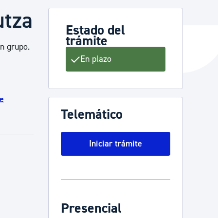
utza
Estado del
trámite
y empleo
un grupo.
En plazo
manos y convivencia
e
Telemático
Iniciar trámite
Presencial