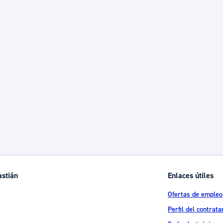
astián
Enlaces útiles
Ofertas de empleo
Perfil del contrata