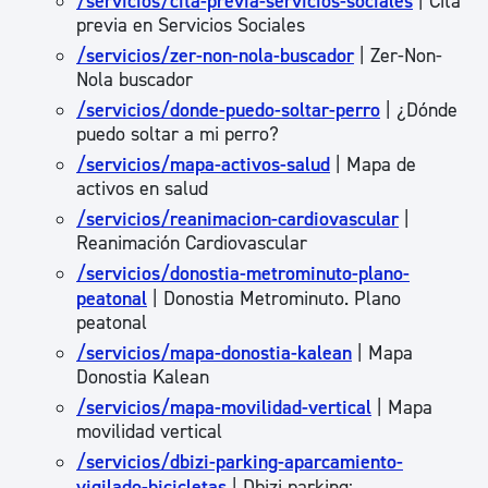
/servicios/cita-previa-servicios-sociales
| Cita
previa en Servicios Sociales
/servicios/zer-non-nola-buscador
| Zer-Non-
Nola buscador
/servicios/donde-puedo-soltar-perro
| ¿Dónde
puedo soltar a mi perro?
/servicios/mapa-activos-salud
| Mapa de
activos en salud
/servicios/reanimacion-cardiovascular
|
Reanimación Cardiovascular
/servicios/donostia-metrominuto-plano-
peatonal
| Donostia Metrominuto. Plano
peatonal
/servicios/mapa-donostia-kalean
| Mapa
Donostia Kalean
/servicios/mapa-movilidad-vertical
| Mapa
movilidad vertical
/servicios/dbizi-parking-aparcamiento-
vigilado-bicicletas
| Dbizi parking: