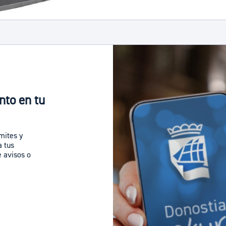
nto en tu
ámites y
a tus
e avisos o