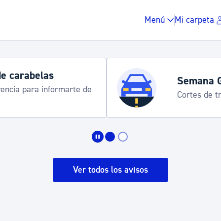
Menú
Mi carpeta
Horarios y 
rograma
Udalinfo, Dono
Urgull, Honda
Impuestos y multas
Vivienda y urbanis
Ver todos los avisos
Espacio público, r