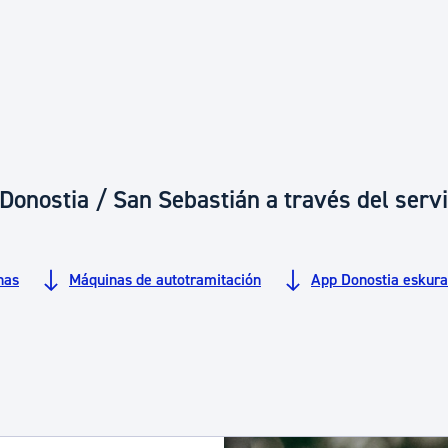
Euskera
Desarrollo económico 
Igualdad, Derechos Hu
onostia / San Sebastián a través del servi
Cultura
nas
Máquinas de autotramitación
App ​​​​​​Donostia eskura
Turismo