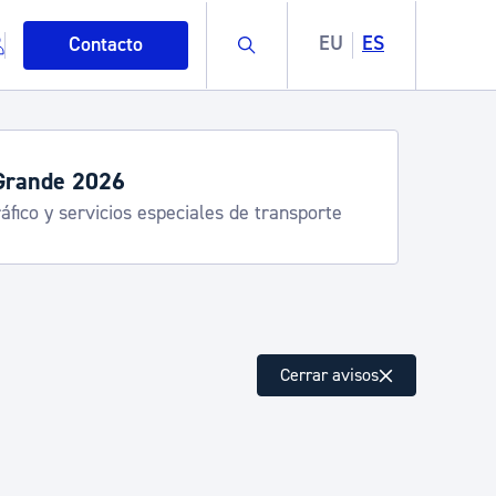
Buscar
EU
ES
Contacto
servicios de verano
stia Kirola, Donostia Kultura, San Telmo,
lea, Turismo
mo
Cerrar avisos
esiduos y medioambiente