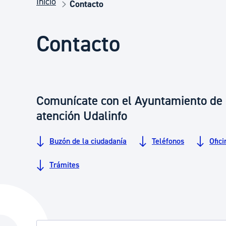
Inicio
Seguridad ciudadana y emergencias
Contacto
Contacto
Salud Pública, animales y consumo
Infancia y juventud
Comunícate con el Ayuntamiento de D
atención Udalinfo
Participación ciudadana y asociacionismo
Buzón de la ciudadanía
Teléfonos
Ofici
Deporte
Trámites