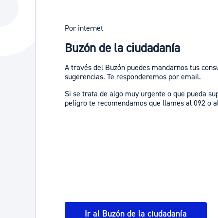
La ciudad
Actualid
La ciudad ahora
Noticias
Por internet
Buzón de la ciudadanía
Descubre la ciudad
Avisos
La ciudad futura
Agenda cul
A través del Buzón puedes mandarnos tus consul
sugerencias. Te responderemos por email.
Si se trata de algo muy urgente o que pueda su
peligro te recomendamos que llames al 092 o al
Ir al Buzón de la ciudadanía