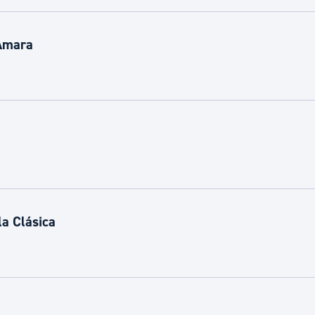
 Amara
la Clásica