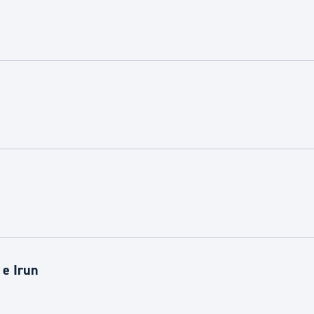
ad
Administración municipal
Tablón de anuncios oficiales
Calendario fiscal
tural
Portal de transparencia
 e Irun