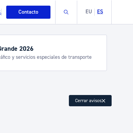
Buscar
EU
ES
Contacto
Grande 2026
áfico y servicios especiales de transporte
mo
Cerrar avisos
esiduos y medioambiente