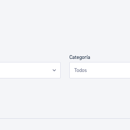
Euskera
Desarrollo económico 
Igualdad, Derechos Hu
Categoría
Cultura
Turismo