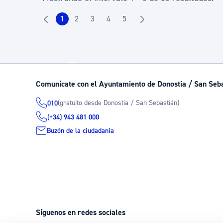
1
2
3
4
5
Página
Página
Página
Página
Página
Comunícate con el Ayuntamiento de Donostia / San Seb
(gratuito desde Donostia / San Sebastián)
010
(+34) 943 481 000
Buzón de la ciudadanía
Síguenos en redes sociales