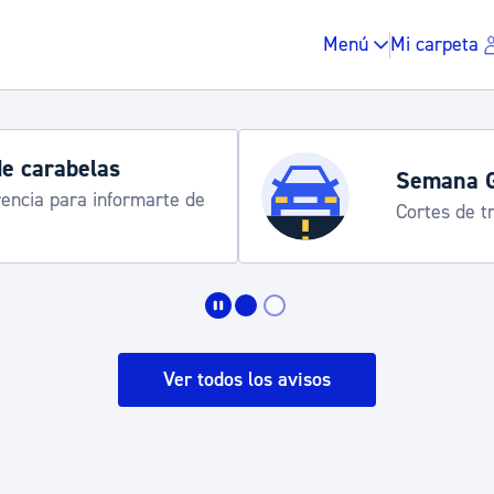
Menú
Mi carpeta
de carabelas
Semana 
rencia para informarte de
Cortes de tr
Impuestos y multas
Vivienda y urbanis
Ver todos los avisos
Espacio público, r