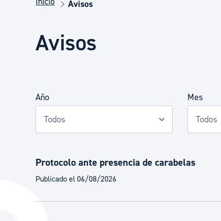
Inicio
Seguridad ciudadana y emergencias
Avisos
Avisos
Salud Pública, animales y consumo
Infancia y juventud
Año
Mes
Participación ciudadana y asociacionismo
Deporte
Protocolo ante presencia de carabelas
Publicado el 06/08/2026