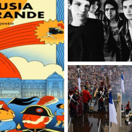
ad
Administración municipal
Tablón de anuncios oficiales
Calendario fiscal
ultural
Portal de transparencia