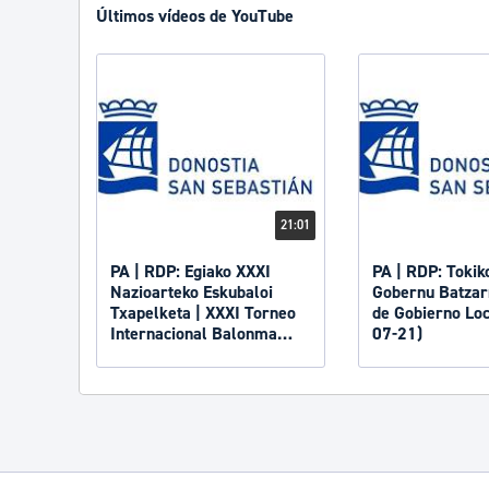
Últimos vídeos de YouTube
21:01
PA | RDP: Egiako XXXI
PA | RDP: Tokik
Nazioarteko Eskubaloi
Gobernu Batzarr
Txapelketa | XXXI Torneo
de Gobierno Loc
Internacional Balonmano
07-21)
de Egia