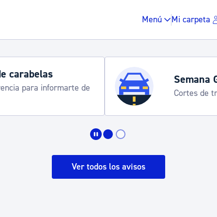
Menú
Mi carpeta
Horarios y 
rograma
Udalinfo, Dono
Urgull, Honda
Impuestos y multas
Vivienda y urbanis
Ver todos los avisos
Espacio público, r