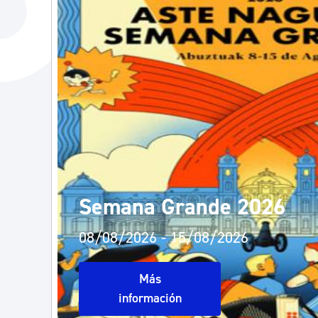
La ciudad
Actualid
La ciudad ahora
Noticias
Descubre la ciudad
Avisos
La ciudad futura
Agenda c
Semana Grande 2026
08/08/2026 - 15/08/2026
Más
información