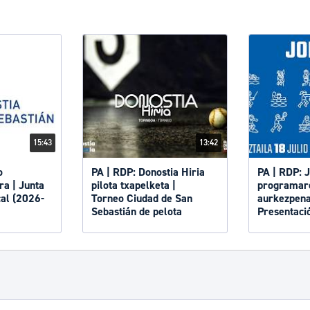
15:43
13:42
o
PA | RDP: Donostia Hiria
PA | RDP: Jokoak
a | Junta
pilota txapelketa |
programar
al (2026-
Torneo Ciudad de San
aurkezpena
Sebastián de pelota
Presentaci
programa 