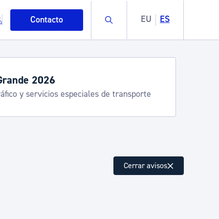
Buscar
EU
ES
Contacto
servicios de verano
stia Kirola, Donostia Kultura, San Telmo,
lea, Turismo
mo
Cerrar avisos
esiduos y medioambiente