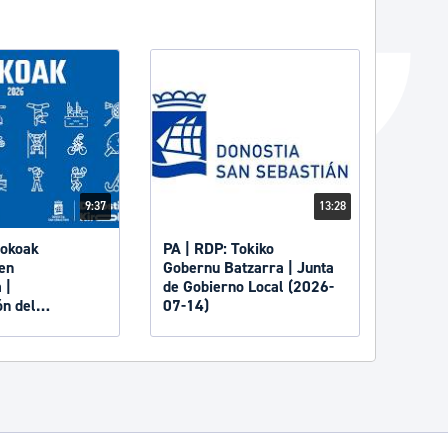
9:37
13:28
PA | RDP: Tokiko
en
Gobernu Batzarra | Junta
 |
de Gobierno Local (2026-
ón del
07-14)
Jokoak