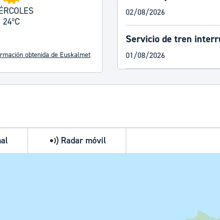
ÉRCOLES
02/08/2026
:
perature:
abel.temperature:
weather.label.temperature:
24ºC
Servicio de tren inter
ormación obtenida de Euskalmet
01/08/2026
nal
Radar móvil