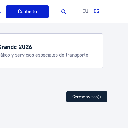
Buscar
EU
ES
Contacto
servicios de verano
stia Kirola, Donostia Kultura, San Telmo,
lea, Turismo
mo
Cerrar avisos
esiduos y medioambiente