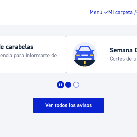
Menú
Mi carpeta
Horarios y 
rograma
Udalinfo, Dono
Urgull, Honda
Impuestos y multas
Vivienda y urbanis
Ver todos los avisos
Espacio público, r