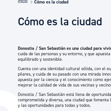
Inicio
Seguridad ciudadana y emergencias
Cómo es la ciudad
Cómo es la ciudad
Salud Pública, animales y consumo
Infancia y juventud
Donostia / San Sebastián es una ciudad para vivir
cuida de las personas y su entorno, y que apuesta
Participación ciudadana y asociacionismo
equilibrado y sostenible.
Cuenta con una identidad cultural sólida, con el 
pilares, y cuida de su pasado con una mirada inn
Deporte
apuesta por la ciencia y el conocimiento como eje
mejorar la calidad de vida de sus vecinas y vecino
Donostia / San Sebastián está llena de oportunid
comprometida y diversa, una ciudad que fomenta l
y las oportunidades para todas y todos.