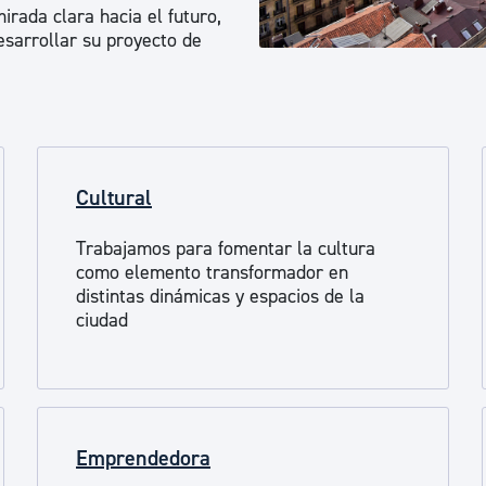
irada clara hacia el futuro,
ad
Administración municipal
esarrollar su proyecto de
Tablón de anuncios oficiales
Calendario fiscal
tural
Portal de transparencia
Cultural
Trabajamos para fomentar la cultura
como elemento transformador en
distintas dinámicas y espacios de la
ciudad
Emprendedora