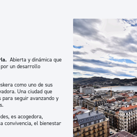
Euskera
Desarrollo económico 
Igualdad, Derechos Hu
la.
Abierta y dinámica que
 por un desarrollo
Cultura
euskera como uno de sus
ovadora. Una ciudad que
Turismo
s para seguir avanzando y
s.
ades, es acogedora,
a convivencia, el bienestar