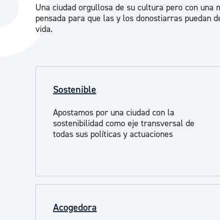
Una ciudad orgullosa de su cultura pero con una m
La ciudad
Actualid
pensada para que las y los donostiarras puedan d
La ciudad ahora
Noticias
vida.
Descubre la ciudad
Avisos
La ciudad futura
Agenda cul
Sostenible
Apostamos por una ciudad con la
sostenibilidad como eje transversal de
todas sus políticas y actuaciones
Acogedora