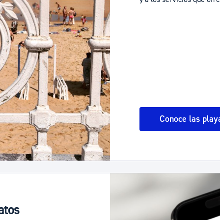
Conoce las play
atos