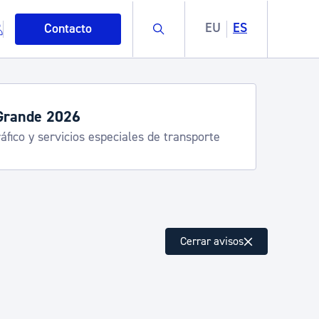
Buscar
EU
ES
Contacto
 2026
ervicios especiales de transporte
mo
Cerrar avisos
esiduos y medioambiente