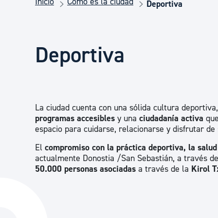
Inicio
Cómo es la ciudad
Seguridad ciudadana y emergencias
Deportiva
Salud Pública, animales y consumo
Deportiva
Infancia y juventud
La ciudad cuenta con una sólida cultura deportiv
Participación ciudadana y asociacionismo
programas accesibles
y una
ciudadanía activa
que 
espacio para cuidarse, relacionarse y disfrutar de
El
compromiso con la práctica deportiva, la salud
Deporte
actualmente Donostia /San Sebastián, a través de
50.000 personas asociadas
a través de la
Kirol T