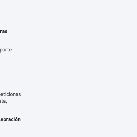
ras
eporte
eticiones
ela,
lebración