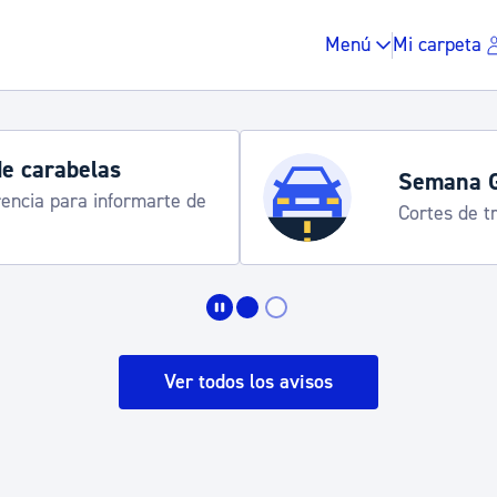
Menú
Mi carpeta
belas
Semana Grande
ra informarte de
Cortes de tráfico y s
Impuestos y multas
Vivienda y urbanis
Ver todos los avisos
Espacio público, r