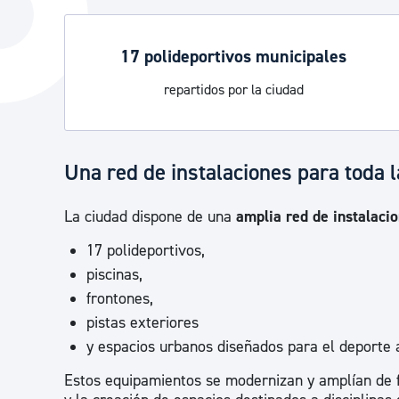
La ciudad
Actualid
La ciudad ahora
Noticias
17 polideportivos municipales
Descubre la ciudad
Avisos
repartidos por la ciudad
La ciudad futura
Agenda cul
Una red de instalaciones para toda l
La ciudad dispone de una
amplia red de instalaci
17 polideportivos,
piscinas,
frontones,
pistas exteriores
y espacios urbanos diseñados para el deporte al
Estos equipamientos se modernizan y amplían de f