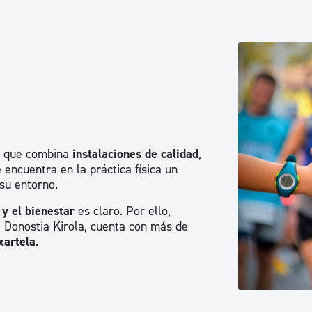
Euskera
Desarrollo económico 
Igualdad, Derechos Hu
a, que combina
instalaciones de calidad
,
Cultura
encuentra en la práctica física un
 su entorno.
 y el bienestar
es claro. Por ello,
Turismo
 Donostia Kirola, cuenta con más de
xartela
.