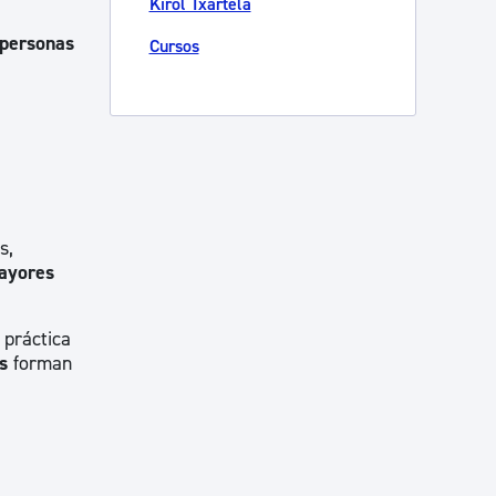
Kirol Txartela
personas
Cursos
s,
mayores
 práctica
s
forman