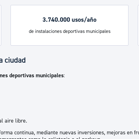
ad
Administración municipal
Tablón de anuncios oficiales
3.740.000 usos/año
Calendario fiscal
de instalaciones deportivas municipales
tural
Portal de transparencia
a ciudad
ones deportivas municipales
:
 aire libre.
orma continua, mediante nuevas inversiones, mejoras en fr