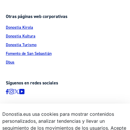
Otras páginas web corporativas
Donostia Kirola
Donostia Kultura
Donostia Turismo
Fomento de San Sebastián
Dbus
Síguenos en redes sociales
Donostia.eus usa cookies para mostrar contenidos
© Donostiako Udala - Ayuntamiento de Donostia / San Sebastián
personalizados, analizar tendencias y llevar un
Ijentea 1, 20003 Donostia / San Sebastián
seguimiento de los movimientos de los usuarios. Acepte