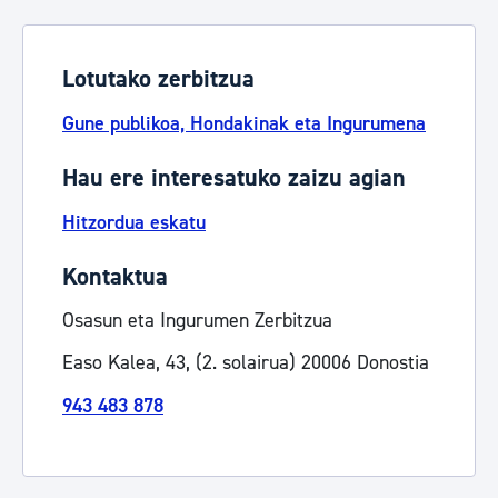
Lotutako zerbitzua
Gune publikoa, Hondakinak eta Ingurumena
Hau ere interesatuko zaizu agian
Hitzordua eskatu
Kontaktua
Osasun eta Ingurumen Zerbitzua
Easo Kalea, 43, (2. solairua) 20006 Donostia
943 483 878