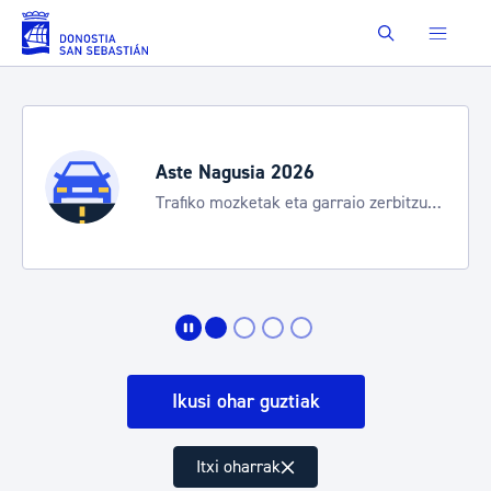
Eduki nagusira joan
Buscar
Aste Nagusia 2026
Trafiko mozketak eta garraio zerbitzu
bereziak
Ikusi ohar guztiak
Itxi oharrak