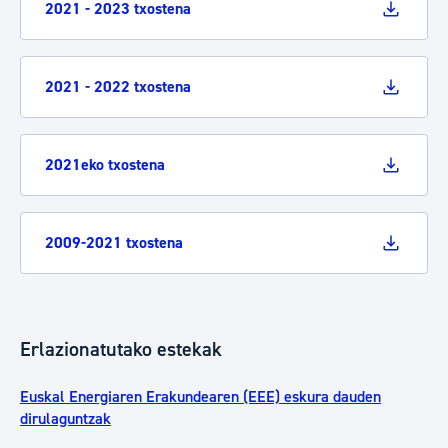
2021 - 2023 txostena
2021 - 2022 txostena
2021eko txostena
2009-2021 txostena
Erlazionatutako estekak
Euskal Energiaren Erakundearen (EEE) eskura dauden
dirulaguntzak