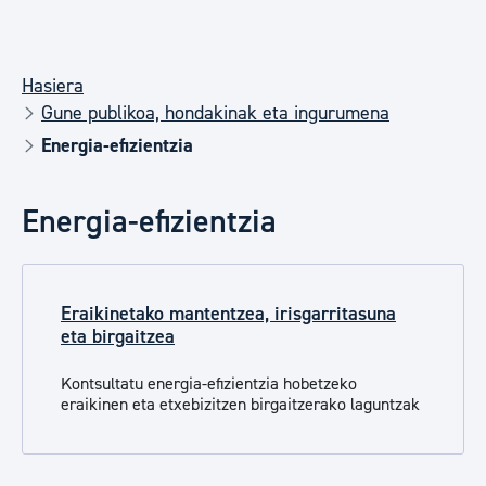
Hasiera
Gune publikoa, hondakinak eta ingurumena
Energia-efizientzia
Energia-efizientzia
Eraikinetako mantentzea, irisgarritasuna
eta birgaitzea
Kontsultatu energia-efizientzia hobetzeko
eraikinen eta etxebizitzen birgaitzerako laguntzak