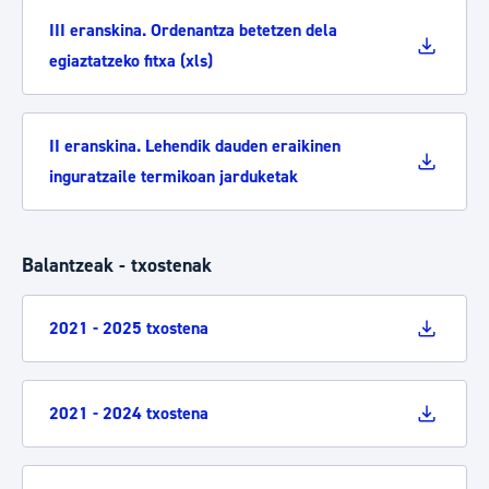
III eranskina. Ordenantza betetzen dela
egiaztatzeko fitxa (xls)
II eranskina. Lehendik dauden eraikinen
inguratzaile termikoan jarduketak
Balantzeak - txostenak
2021 - 2025 txostena
2021 - 2024 txostena