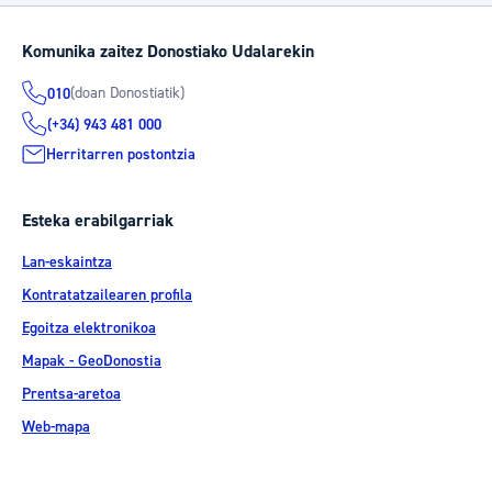
Komunika zaitez Donostiako Udalarekin
(doan Donostiatik)
010
(+34) 943 481 000
Herritarren postontzia
Esteka erabilgarriak
Lan-eskaintza
Kontratatzailearen profila
Egoitza elektronikoa
Mapak - GeoDonostia
Prentsa-aretoa
Web-mapa