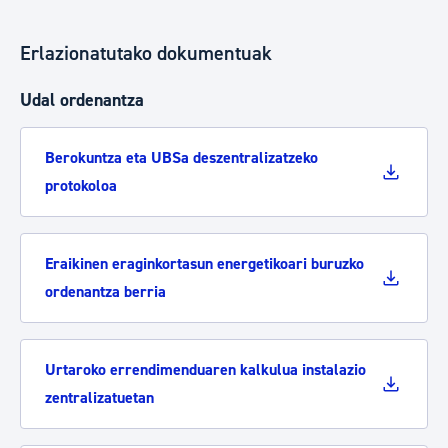
Erlazionatutako dokumentuak
Udal ordenantza
Berokuntza eta UBSa deszentralizatzeko
protokoloa
Eraikinen eraginkortasun energetikoari buruzko
ordenantza berria
Urtaroko errendimenduaren kalkulua instalazio
zentralizatuetan