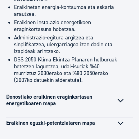
Eraikinetan energia-kontsumoa eta eskaria
arautzea.
Eraikinen instalazio energetikoen
eraginkortasuna hobetzea.
Administrazio-egitura argitzea eta
sinplifikatzea, ulergarriagoa izan dadin eta
izapideak arintzeko.
DSS 2050 Klima Ekintza Planaren helburuak
betetzen laguntzea, udal-isuriak %40
murriztuz 2030erako eta %80 2050erako
(2007ko datuekin alderatuta).
Donostiako eraikinen eraginkortasun
energetikoaren mapa
Eraikinen eguzki-potentzialaren mapa