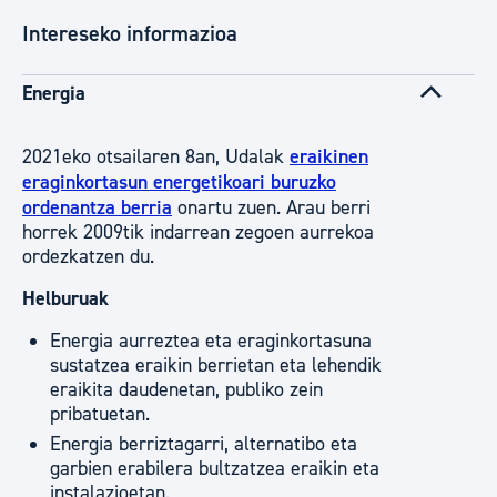
Intereseko informazioa
Energia
2021eko otsailaren 8an, Udalak
eraikinen
eraginkortasun energetikoari buruzko
ordenantza berria
onartu zuen. Arau berri
horrek 2009tik indarrean zegoen aurrekoa
ordezkatzen du.
Helburuak
Energia aurreztea eta eraginkortasuna
sustatzea eraikin berrietan eta lehendik
eraikita daudenetan, publiko zein
pribatuetan.
Energia berriztagarri, alternatibo eta
garbien erabilera bultzatzea eraikin eta
instalazioetan.