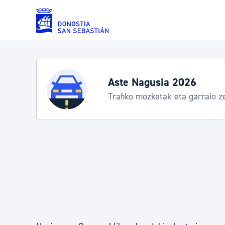
Eduki nagusira joan
Zerbitzuak
Aste Nagusia 2026
Trafiko mozketak eta garraio z
Errolda eta gai pertsonalak
Gizarte-zerbitzuak
Mugikortasuna