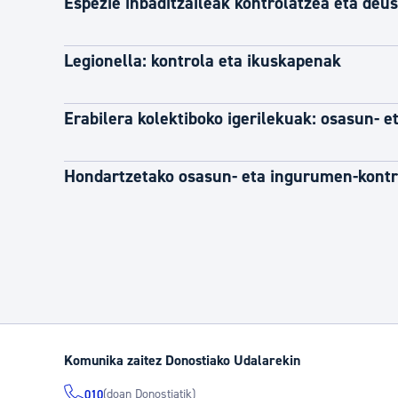
Espezie inbaditzaileak kontrolatzea eta deu
Legionella: kontrola eta ikuskapenak
Erabilera kolektiboko igerilekuak: osasun- 
Hondartzetako osasun- eta ingurumen-kontr
Komunika zaitez Donostiako Udalarekin
(doan Donostiatik)
010