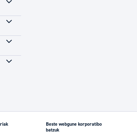
riak
Beste webgune korporatibo
batzuk