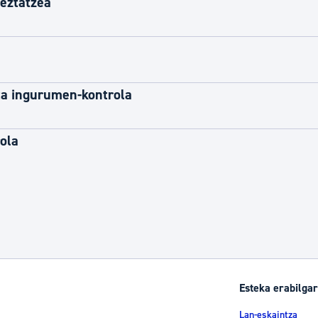
seztatzea
eta ingurumen-kontrola
ola
Esteka erabilgar
Lan-eskaintza