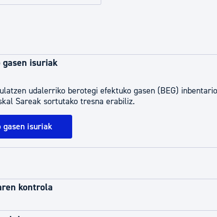
tea
Udal administrazioa
Iragarki ofizialen taula
Egutegi fiskala
 gasen isuriak
enda
Gardentasun ataria
ulatzen udalerriko berotegi efektuko gasen (BEG) inbentario
al Sareak sortutako tresna erabiliz.
 gasen isuriak
aren kontrola