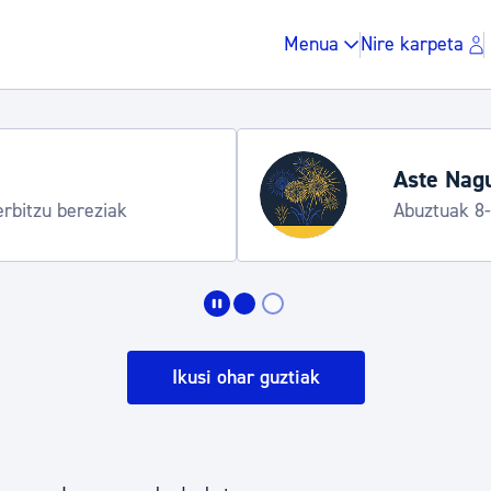
Menua
Nire karpeta
Aste Nagu
erbitzu bereziak
Abuztuak 8
Zergak eta isunak
Etxebizitza eta hirig
Ikusi ohar guztiak
Gune publikoa, ho