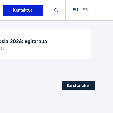
Buscar
EU
ES
Kontaktua
sia 2026: egitaraua
-15
intza
Itxi oharrak
ndakinak eta ingurumena