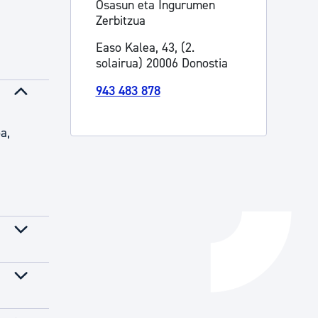
Osasun eta Ingurumen
Zerbitzua
Izapideen katalogoa
Easo Kalea, 43, (2.
solairua) 20006 Donostia
Tramitaziorako laguntza
943 483 878
a,