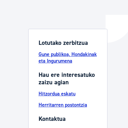
ta enplegua
Lotutako zerbitzua
ubideak eta bizikidetza
Gune publikoa, Hondakinak
eta Ingurumena
Hau ere interesatuko
zaizu agian
Hitzordua eskatu
Herritarren postontzia
Kontaktua