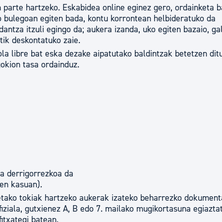
n parte hartzeko. Eskabidea online eginez gero, ordainketa 
o bulegoan egiten bada, kontu korrontean helbideratuko da
antza itzuli egingo da; aukera izanda, uko egiten bazaio, ga
atik deskontatuko zaie.
la libre bat eska dezake aipatutako baldintzak betetzen dit
gokion tasa ordainduz.
ea derrigorrezkoa da
en kasuan).
tako tokiak hartzeko aukerak izateko beharrezko dokument
iziala, gutxienez A, B edo 7. mailako mugikortasuna egiazta
fitxategi batean.