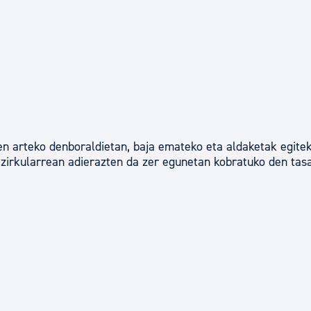
en arteko denboraldietan, baja emateko eta aldaketak egite
 zirkularrean adierazten da zer egunetan kobratuko den tasa