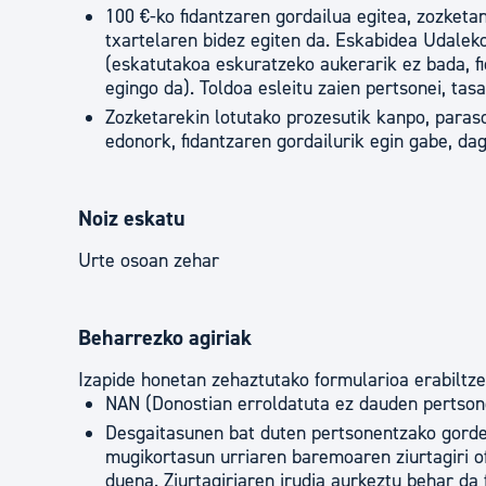
100 €-ko fidantzaren gordailua egitea, zozketa
txartelaren bidez egiten da. Eskabidea Udalek
(eskatutakoa eskuratzeko aukerarik ez bada, fid
egingo da). Toldoa esleitu zaien pertsonei, tas
Zozketarekin lotutako prozesutik kanpo, paraso
edonork, fidantzaren gordailurik egin gabe, da
Noiz eskatu
Urte osoan zehar
Beharrezko agiriak
Izapide honetan zehaztutako formularioa erabiltz
NAN (Donostian erroldatuta ez dauden pertson
Desgaitasunen bat duten pertsonentzako gorde
mugikortasun urriaren baremoaren ziurtagiri of
duena. Ziurtagiriaren irudia aurkeztu behar da 