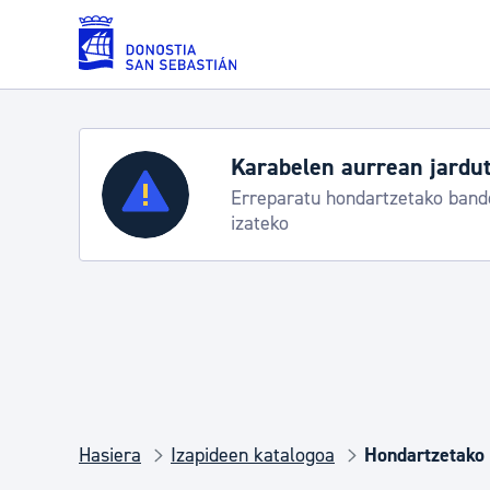
Eduki nagusira joan
Zerbitzuak
Aste Nagusia 2026: e
Abuztuak 8-15
Errolda eta gai pertsonalak
Gizarte-zerbitzuak
Mugikortasuna
Hasiera
Izapideen katalogoa
Hondartzetako t