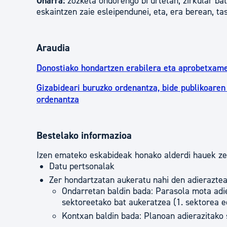
Oharra:
zozketa ondorengo bi urtetan, zirkular ba
eskaintzen zaie esleipendunei, eta, era berean, ta
Araudia
Donostiako hondartzen erabilera eta aprobetxam
Gizabideari buruzko ordenantza, bide publikoaren
ordenantza
Bestelako informazioa
Izen emateko eskabideak honako alderdi hauek zeh
Datu pertsonalak
Zer hondartzatan aukeratu nahi den adieraztea
Ondarretan baldin bada: Parasola mota adie
sektoreetako bat aukeratzea (1. sektorea e
Kontxan baldin bada: Planoan adierazitako 