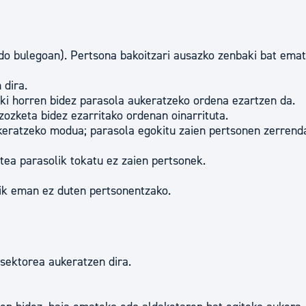
o bulegoan). Pertsona bakoitzari ausazko zenbaki bat emat
 dira.
aki horren bidez parasola aukeratzeko ordena ezartzen da.
ozketa bidez ezarritako ordenan oinarrituta.
keratzeko modua; parasola egokitu zaien pertsonen zerrend
tea parasolik tokatu ez zaien pertsonek.
ik eman ez duten pertsonentzako.
sektorea aukeratzen dira.