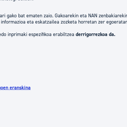
zari gako bat ematen zaio. Gakoarekin eta NAN zenbakiareki
o informazioa eta eskatzailea zozketa horretan zer egoerata
edo inprimaki espezifikoa erabiltzea
derrigorrezkoa da.
goen eranskina