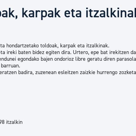
Euskara
ak, karpak eta itzalkina
Garapen ekonomikoa e
ta hondartzetako toldoak, karpak eta itzalkinak.
Berdintasuna, Giza Esk
a ireki baten bidez egiten dira. Urtero, epe bat irekitzen d
endunei egondako bajen ondorioz libre geratu diren parasol
 barruan.
Kultura
geratzen badira, zuzenean esleitzen zaizkie hurrengo zozket
Turismoa
8 itzalkin