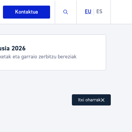
Buscar
EU
ES
Kontaktua
dutegiak eta zerbitzuak
Donostia Kirola, Donostia Kultura, San Telmo,
ndalea, Turismoa
intza
Itxi oharrak
ndakinak eta ingurumena