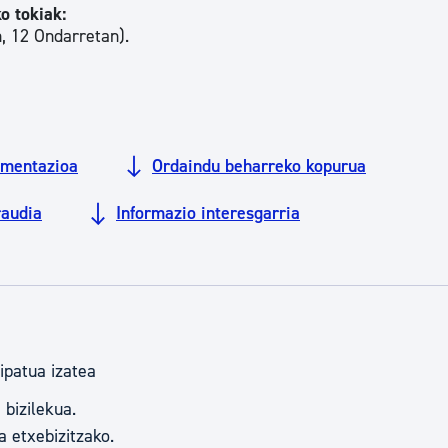
o tokiak:
tea
Udal administrazioa
n, 12 Ondarretan).
Iragarki ofizialen taula
Egutegi fiskala
enda
Gardentasun ataria
mentazioa
Ordaindu beharreko kopurua
audia
Informazio interesgarria
ipatua izatea
bizilekua.
 etxebizitzako.