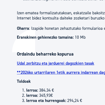
Izen ematea formalizatutakoan, eskatzaile bakoit
Internet bidez kontsulta daiteke zozketari buruzk
Oharra
: Izapide honetan zehaztutako formularioa 
Eranskinen gehienezko tamaina:
10 Mb
Ordaindu beharreko kopurua
Udal zerbitzu eta jarduerei dagozkien tasak
**2026ko urtarrilaren 1etik aurrera indarrean da
Toldoak
lerroa:
384.34 €
lerroa:
345,93€
lerroa eta hurrengoak:
294,24 €