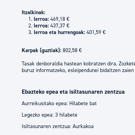
Itzalkinak:
lerroa:
469,18 €
lerroa:
437,37 €
lerroa eta hurrengoak:
401,59 €
Karpak (guztiak):
802,58 €
Tasak denboraldia hastean kobratzen dira. Zozket
buruz informatzeko, esleipendunei bidaltzen zaien
Ebazteko epea eta isiltasunaren zentzua
Aurreikusitako epea: Hilabete bat
Legezko epea: 3 hilabete
Isiltasunaren zentzua: Aurkakoa