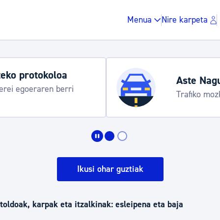
Menua
Nire karpeta
Udako or
gitaraua
Udalinfo, 
Urgull, Ho
Zergak eta isunak
Etxebizitza eta hirig
Ikusi ohar guztiak
Gune publikoa, ho
oldoak, karpak eta itzalkinak: esleipena eta baja