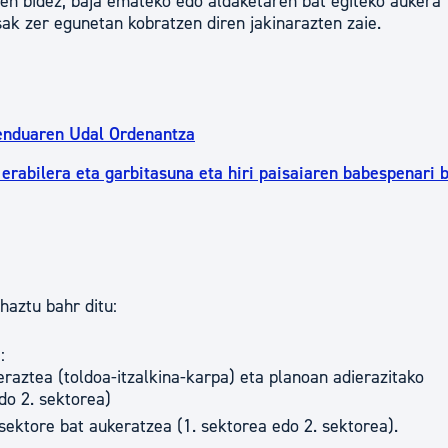
ten bidez, baja emateko edo aldaketaren bat egiteko aukera
sak zer egunetan kobratzen diren jakinarazten zaie.
enduaren Udal Ordenantza
 erabilera eta garbitasuna eta hiri paisaiaren babespenari 
aztu bahr ditu:
:
raztea (toldoa-itzalkina-karpa) eta planoan adierazitako
do 2. sektorea)
sektore bat aukeratzea (1. sektorea edo 2. sektorea).