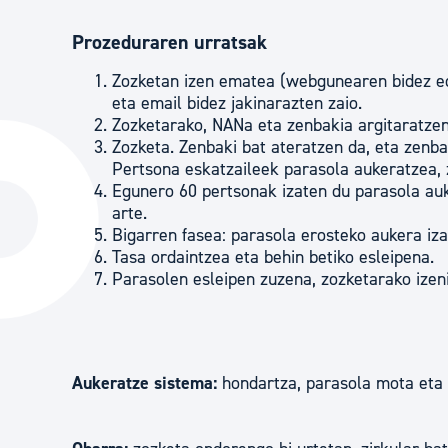
Prozeduraren urratsak
Zozketan izen ematea (webgunearen bidez ed
eta email bidez jakinarazten zaio.
Zozketarako, NANa eta zenbakia argitaratzen
Zozketa. Zenbaki bat ateratzen da, eta zenb
Pertsona eskatzaileek parasola aukeratzea, z
Egunero 60 pertsonak izaten du parasola au
arte.
Bigarren fasea: parasola erosteko aukera iza
Tasa ordaintzea eta behin betiko esleipena.
Parasolen esleipen zuzena, zozketarako izen
Aukeratze sistema
:
hondartza, parasola mota eta 