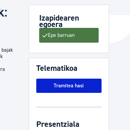
k:
Izapidearen
egoera
ta enplegua
Epe barruan
ubideak eta bizikidetza
a bajak
ak
Telematikoa
ara
Tramitea hasi
Presentziala