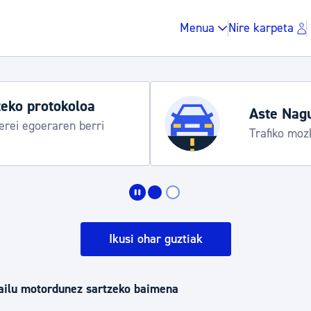
Menua
Nire karpeta
eko protokoloa
Aste Nag
rei egoeraren berri
Trafiko moz
Zergak eta isunak
Etxebizitza eta hirig
Ikusi ohar guztiak
Gune publikoa, ho
lgailu motordunez sartzeko baimena