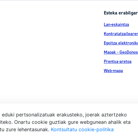
Esteka erabilgar
Lan-eskaintza
Kontratatzailearen
Egoitza elektronik
Mapak - GeoDonos
Prentsa-aretoa
Web-mapa
, eduki pertsonalizatuak erakusteko, joerak aztertzeko
iteko. Onartu cookie guztiak gure webgunean ahalik eta
Lege-ohar
atu zure lehentasunak.
Kontsultatu cookie-politika