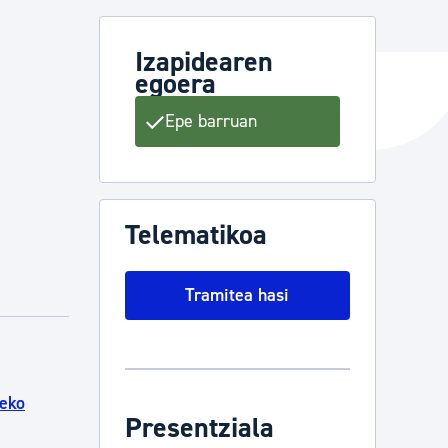
Izapidearen
egoera
ta enplegua
Epe barruan
ubideak eta bizikidetza
Telematikoa
Tramitea hasi
eko
Presentziala