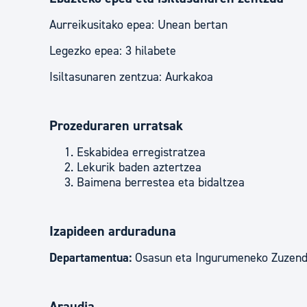
Aurreikusitako epea: Unean bertan
Legezko epea: 3 hilabete
Isiltasunaren zentzua: Aurkakoa
Prozeduraren urratsak
Eskabidea erregistratzea
Lekurik baden aztertzea
Baimena berrestea eta bidaltzea
Izapideen arduraduna
Departamentua:
Osasun eta Ingurumeneko Zuzend
Araudia