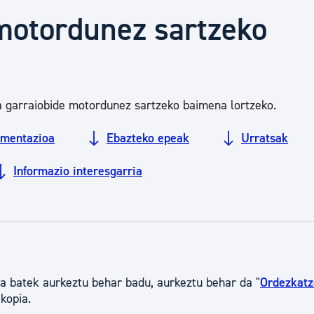
Euskara
u motordunez sartzeko
Garapen ekonomikoa e
a garraiobide motordunez sartzeko baimena lortzeko.
Berdintasuna, Giza Esk
mentazioa
Ebazteko epeak
Urratsak
Kultura
Informazio interesgarria
Turismoa
a batek aurkeztu behar badu, aurkeztu behar da "
Ordezkatz
kopia.