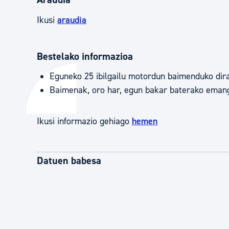
Ikusi
araudia
Bestelako informazioa
Eguneko 25 ibilgailu motordun baimenduko dira,
Baimenak, oro har, egun bakar baterako emango 
Ikusi informazio gehiago
hemen
Datuen babesa