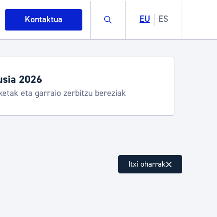
Buscar
EU
ES
Kontaktua
usia 2026
ketak eta garraio zerbitzu bereziak
intza
Itxi oharrak
ndakinak eta ingurumena