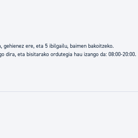
 gehienez ere, eta 5 ibilgailu, baimen bakoitzeko.
dira, eta bisitarako ordutegia hau izango da: 08:00-20:00.