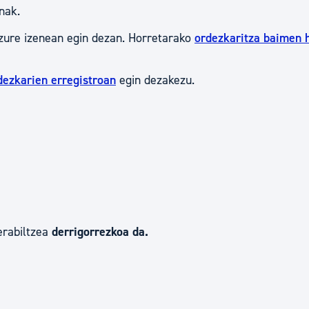
nak.
tea
Udal administrazioa
zure izenean egin dezan. Horretarako
ordezkaritza baimen 
Iragarki ofizialen taula
Egutegi fiskala
dezkarien erregistroan
egin dezakezu.
enda
Gardentasun ataria
erabiltzea
derrigorrezkoa da.