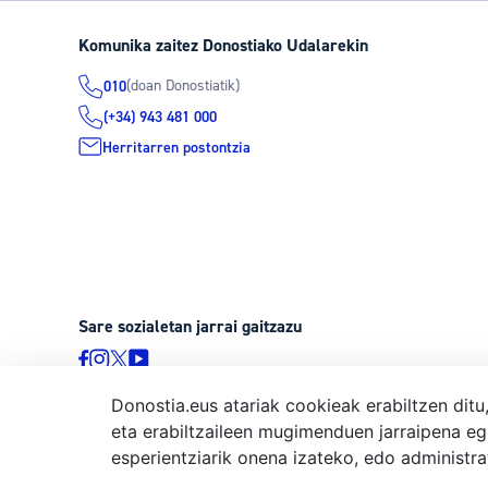
Komunika zaitez Donostiako Udalarekin
(doan Donostiatik)
010
(+34) 943 481 000
Herritarren postontzia
Sare sozialetan jarrai gaitzazu
Donostia.eus atariak cookieak erabiltzen ditu
eta erabiltzaileen mugimenduen jarraipena eg
© Donostiako Udala, Ijentea 1, 20003 Donostia
esperientziarik onena izateko, edo administr