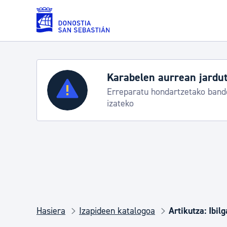
Eduki nagusira joan
Karabelen aurrean jardut
Zerbitzuak
Erreparatu hondartzetako bande
izateko
Errolda eta gai pertsonalak
Gizarte-zerbitzuak
Mugikortasuna
Hasiera
Izapideen katalogoa
Artikutza: Ibi