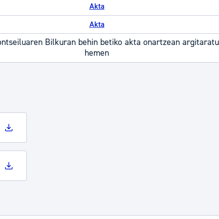
Akta
Akta
ntseiluaren Bilkuran behin betiko akta onartzean argitarat
hemen