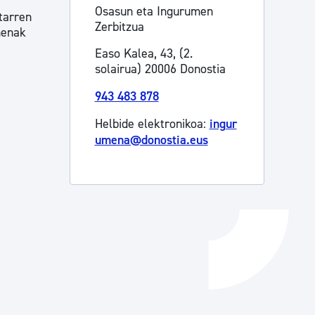
Osasun eta Ingurumen
tarren
Izapideen katalogoa
Zerbitzua
menak
Easo Kalea, 43, (2.
solairua) 20006 Donostia
Tramitaziorako laguntza
943 483 878
Helbide elektronikoa:
ingur
umena@donostia.eus