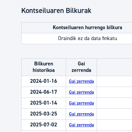
Kontseiluaren Bilkurak
Kontseiluaren hurrengo bilkura
Oraindik ez da data finkatu
Bilkuren
Gai
historikoa
zerrenda
2024-01-16
Gai zerrenda
2024-06-17
Gai zerrenda
2025-01-14
Gai zerrenda
2025-03-25
Gai zerrenda
2025-07-02
Gai zerrenda