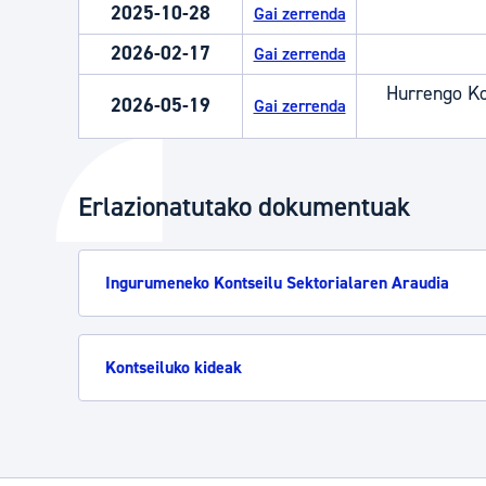
2025-10-28
Gai zerrenda
2026-02-17
Gai zerrenda
Hurrengo Ko
2026-05-19
Gai zerrenda
Erlazionatutako dokumentuak
Ingurumeneko Kontseilu Sektorialaren Araudia
Kontseiluko kideak