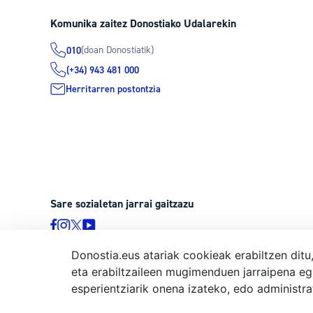
Komunika zaitez Donostiako Udalarekin
(doan Donostiatik)
010
(+34) 943 481 000
Herritarren postontzia
Sare sozialetan jarrai gaitzazu
Donostia.eus atariak cookieak erabiltzen ditu
eta erabiltzaileen mugimenduen jarraipena eg
© Donostiako Udala, Ijentea 1, 20003 Donostia
esperientziarik onena izateko, edo administr