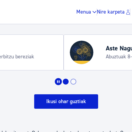
Menua
Nire karpeta
Aste Nagu
erbitzu bereziak
Abuztuak 8
Zergak eta isunak
Etxebizitza eta hirig
Ikusi ohar guztiak
Gune publikoa, ho