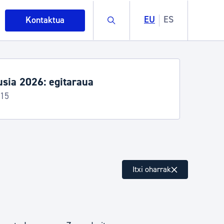
Buscar
EU
ES
Kontaktua
sia 2026: egitaraua
-15
intza
Itxi oharrak
ndakinak eta ingurumena