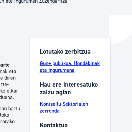
un eta Ingurumen Zuzendaritza
ta enplegua
ubideak eta bizikidetza
Lotutako zerbitzua
Gune publikoa, Hondakinak
parte
eta Ingurumena
unak eta
de diren
Hau ere interesatuko
rte-
eko elkar
zaizu agian
 duena.
Kontseilu Sektorialen
oan hartu
zerrenda
loko
irorako
Kontaktua