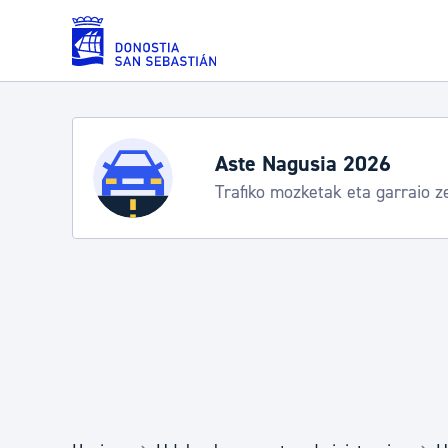
Eduki nagusira joan
Zerbitzuak
Aste Nagusia 2026
Trafiko mozketak eta garraio z
Errolda eta gai pertsonalak
Gizarte-zerbitzuak
Mugikortasuna