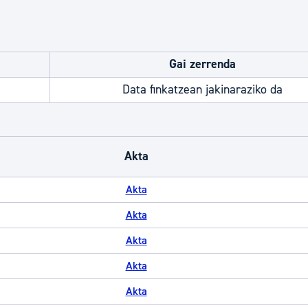
Gai zerrenda
Data finkatzean jakinaraziko da
Akta
Akta
Akta
Akta
Akta
Akta