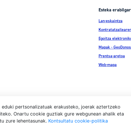
Esteka erabilgar
Lan-eskaintza
Kontratatzailearen
Egoitza elektronik
Mapak - GeoDonos
Prentsa-aretoa
Web-mapa
, eduki pertsonalizatuak erakusteko, joerak aztertzeko
iteko. Onartu cookie guztiak gure webgunean ahalik eta
Lege-ohar
atu zure lehentasunak.
Kontsultatu cookie-politika