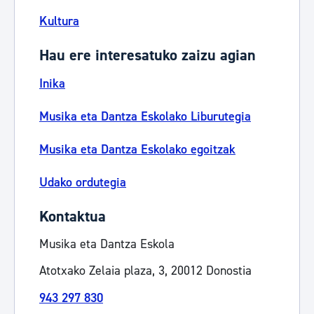
Kultura
Hau ere interesatuko zaizu agian
Inika
Musika eta Dantza Eskolako Liburutegia
Musika eta Dantza Eskolako egoitzak
Udako ordutegia
Kontaktua
Musika eta Dantza Eskola
Atotxako Zelaia plaza, 3, 20012 Donostia
943 297 830