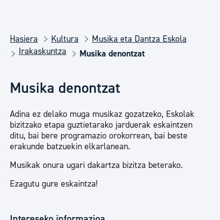
Hasiera
Kultura
Musika eta Dantza Eskola
Irakaskuntza
Musika denontzat
Musika denontzat
Adina ez delako muga musikaz gozatzeko, Eskolak
bizitzako etapa guztietarako jarduerak eskaintzen
ditu, bai bere programazio orokorrean, bai beste
erakunde batzuekin elkarlanean.
Musikak onura ugari dakartza bizitza beterako.
Ezagutu gure eskaintza!
Intereseko informazioa