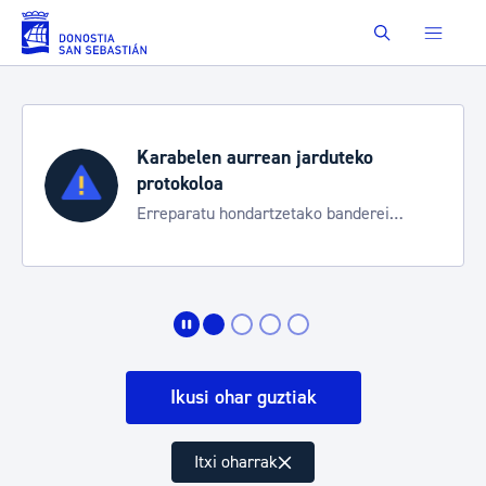
Eduki nagusira joan
Buscar
Karabelen aurrean jarduteko
protokoloa
Erreparatu hondartzetako banderei
egoeraren berri izateko
Ikusi ohar guztiak
Itxi oharrak