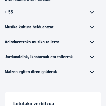
+ 55
Musika kultura helduentzat
Adinduentzako musika tailerra
Jardunaldiak, ikastaroak eta tailerrak
Maizen egiten diren galderak
Lotutako zerbitzua