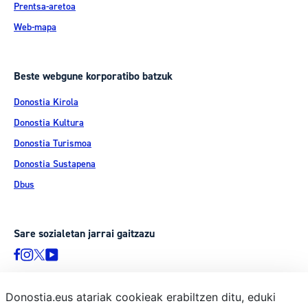
Prentsa-aretoa
Web-mapa
Beste webgune korporatibo batzuk
Donostia Kirola
Donostia Kultura
Donostia Turismoa
Donostia Sustapena
Dbus
Sare sozialetan jarrai gaitzazu
Donostia.eus atariak cookieak erabiltzen ditu, eduki