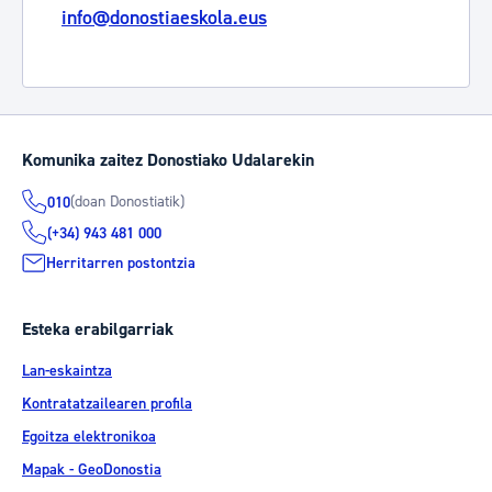
info@donostiaeskola.eus
Komunika zaitez Donostiako Udalarekin
(doan Donostiatik)
010
(+34) 943 481 000
Herritarren postontzia
Esteka erabilgarriak
Lan-eskaintza
Kontratatzailearen profila
Egoitza elektronikoa
Mapak - GeoDonostia