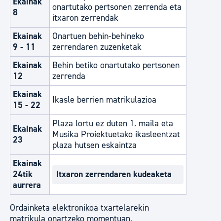
Ekainak
onartutako pertsonen zerrenda eta
8
itxaron zerrendak
Ekainak
Onartuen behin-behineko
9 - 11
zerrendaren zuzenketak
Ekainak
Behin betiko onartutako pertsonen
12
zerrenda
Ekainak
Ikasle berrien matrikulazioa
15 - 22
Plaza lortu ez duten 1. maila eta
Ekainak
Musika Proiektuetako ikasleentzat
23
plaza hutsen eskaintza
Ekainak
24tik
Itxaron zerrendaren kudeaketa
aurrera
Ordainketa elektronikoa txartelarekin
matrikula onartzeko momentuan.