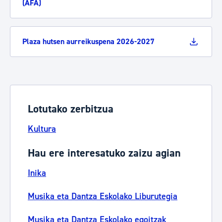
(AFA)
Plaza hutsen aurreikuspena 2026-2027
Lotutako zerbitzua
Kultura
Hau ere interesatuko zaizu agian
Inika
Musika eta Dantza Eskolako Liburutegia
Musika eta Dantza Eskolako egoitzak