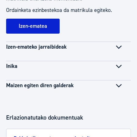
Ordainketa ezinbestekoa da matrikula egiteko.
Izen-ematea
Izen-emateko jarraibideak
Inika
Maizen egiten diren galderak
Erlazionatutako dokumentuak