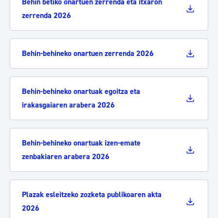
Behin betiko onartuen zerrenda eta itxaron
zerrenda 2026
Behin-behineko onartuen zerrenda 2026
Behin-behineko onartuak egoitza eta
irakasgaiaren arabera 2026
Behin-behineko onartuak izen-emate
zenbakiaren arabera 2026
Plazak esleitzeko zozketa publikoaren akta
2026