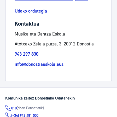
Udako ordutegia
Kontaktua
Musika eta Dantza Eskola
Atotxako Zelaia plaza, 3, 20012 Donostia
943 297 830
info@donostiaeskola.eus
Komunika zaitez Donostiako Udalarekin
(doan Donostiatik)
010
(+34) 943 481 000