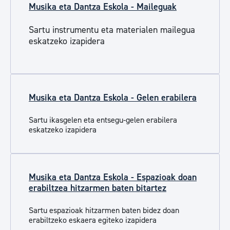
Musika eta Dantza Eskola - Maileguak
Sartu instrumentu eta materialen mailegua
eskatzeko izapidera
Musika eta Dantza Eskola - Gelen erabilera
Sartu ikasgelen eta entsegu-gelen erabilera
eskatzeko izapidera
Musika eta Dantza Eskola - Espazioak doan
erabiltzea hitzarmen baten bitartez
Sartu espazioak hitzarmen baten bidez doan
erabiltzeko eskaera egiteko izapidera