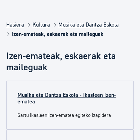
Hasiera
Kultura
Musika eta Dantza Eskola
Izen-emateak, eskaerak eta maileguak
Izen-emateak, eskaerak eta
maileguak
Musika eta Dantza Eskola - Ikasleen izen-
ematea
Sartu ikasleen izen-ematea egiteko izapidera