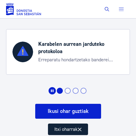
Eduki nagusira joan
Buscar
Karabelen aurrean jarduteko
protokoloa
Erreparatu hondartzetako banderei
egoeraren berri izateko
Ikusi ohar guztiak
Itxi oharrak