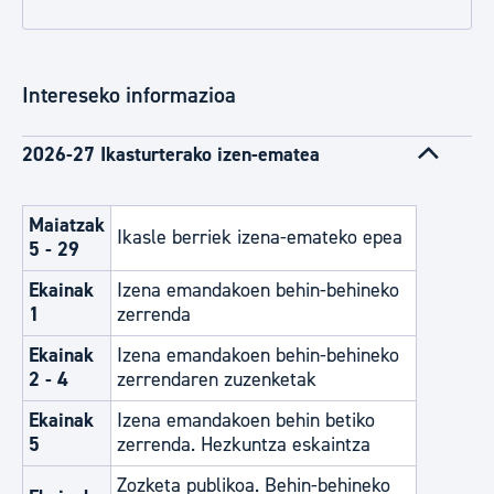
Intereseko informazioa
2026-27 Ikasturterako izen-ematea
Maiatzak
Ikasle berriek izena-emateko epea
5 - 29
Ekainak
Izena emandakoen behin-behineko
1
zerrenda
Ekainak
Izena emandakoen behin-behineko
2 - 4
zerrendaren zuzenketak
Ekainak
Izena emandakoen behin betiko
5
zerrenda. Hezkuntza eskaintza
Zozketa publikoa. Behin-behineko