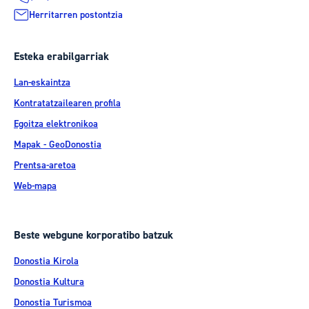
Herritarren postontzia
Esteka erabilgarriak
Lan-eskaintza
Kontratatzailearen profila
Egoitza elektronikoa
Mapak - GeoDonostia
Prentsa-aretoa
Web-mapa
Beste webgune korporatibo batzuk
Donostia Kirola
Donostia Kultura
Donostia Turismoa