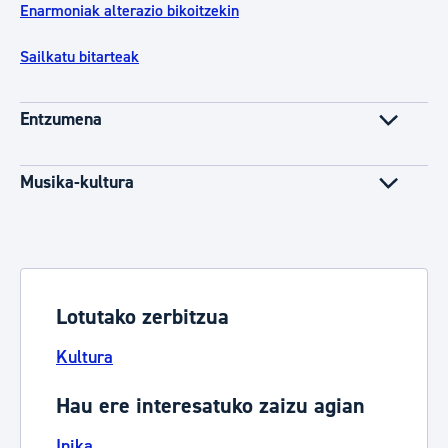
Enarmoniak alterazio bikoitzekin
Sailkatu bitarteak
Entzumena
Musika-kultura
Lotutako zerbitzua
Kultura
Hau ere interesatuko zaizu agian
Inika