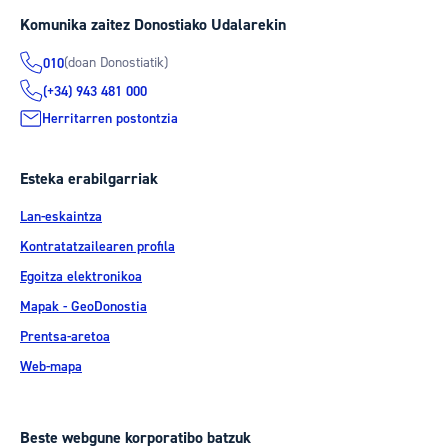
Komunika zaitez Donostiako Udalarekin
(doan Donostiatik)
010
(+34) 943 481 000
Herritarren postontzia
Esteka erabilgarriak
Lan-eskaintza
Kontratatzailearen profila
Egoitza elektronikoa
Mapak - GeoDonostia
Prentsa-aretoa
Web-mapa
Beste webgune korporatibo batzuk