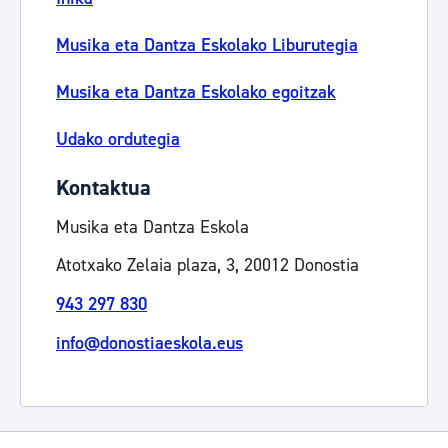
Musika eta Dantza Eskolako Liburutegia
Musika eta Dantza Eskolako egoitzak
Udako ordutegia
Kontaktua
Musika eta Dantza Eskola
Atotxako Zelaia plaza, 3, 20012 Donostia
943 297 830
info@donostiaeskola.eus