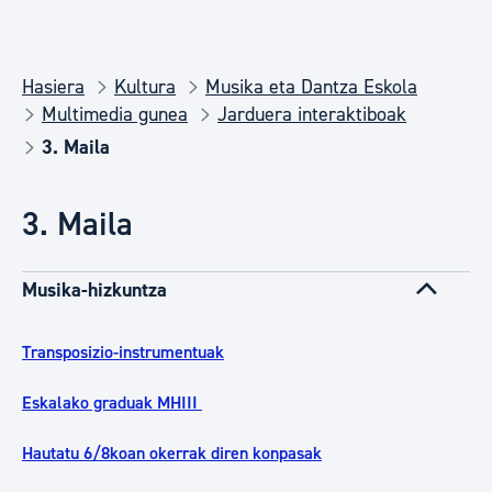
Hasiera
Kultura
Musika eta Dantza Eskola
Multimedia gunea
Jarduera interaktiboak
3. Maila
3. Maila
Musika-hizkuntza
Transposizio-instrumentuak
Eskalako graduak MHIII
Hautatu 6/8koan okerrak diren konpasak