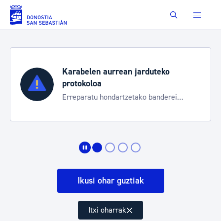
Eduki nagusira joan
Buscar
Karabelen aurrean jarduteko
protokoloa
Erreparatu hondartzetako banderei
egoeraren berri izateko
Ikusi ohar guztiak
Itxi oharrak