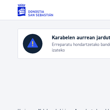
Eduki nagusira joan
Zerbitzuak
Aste Nagusia 2026: egit
Abuztuak 8-15
Errolda eta gai pertsonalak
Gizarte-zerbitzuak
Mugikortasuna