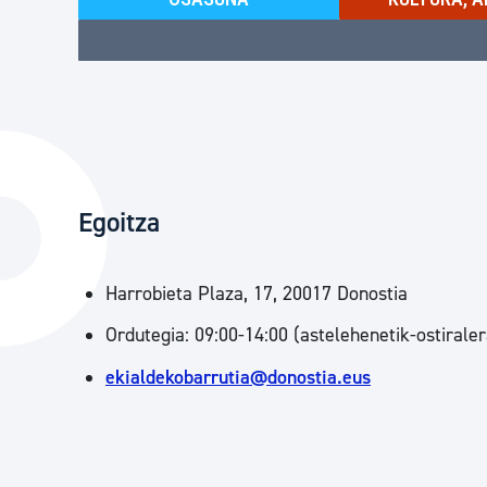
Egoitza
Harrobieta Plaza, 17, 20017 Donostia
Ordutegia: 09:00-14:00 (astelehenetik-ostiraler
ekialdekobarrutia@donostia.eus