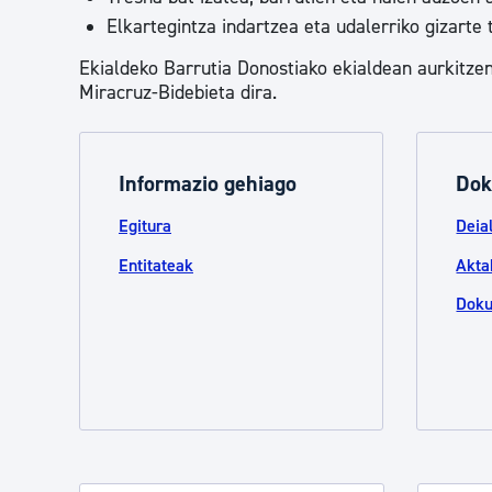
Elkartegintza indartzea eta udalerriko gizarte
Ekialdeko Barrutia Donostiako ekialdean aurkitze
Miracruz-Bidebieta dira.
Informazio gehiago
Dok
Egitura
Deia
Entitateak
Akta
Doku