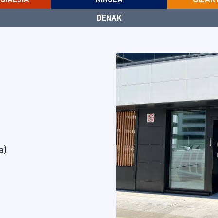
DENAK
a)