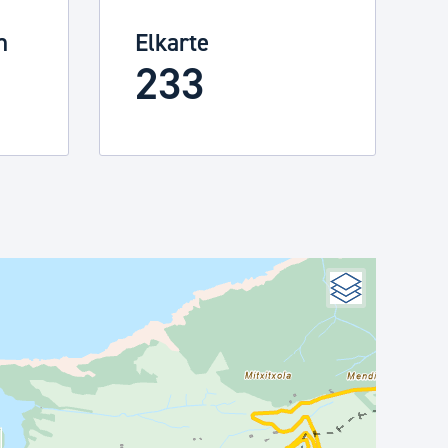
n
Elkarte
233