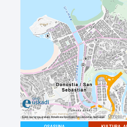
Otros...
Eusko Jaurlaritza; Arabako, Bizkaiko eta Gipuzkoako Foru Aldundiak. GeoEuskadi
Ver localización en GoogleMaps
OSASUNA
KULTURA, A