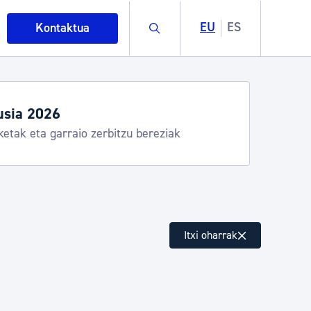
Buscar
EU
ES
Kontaktua
egiak eta zerbitzuak
stia Kirola, Donostia Kultura, San Telmo,
lea, Turismoa
intza
Itxi oharrak
ndakinak eta ingurumena