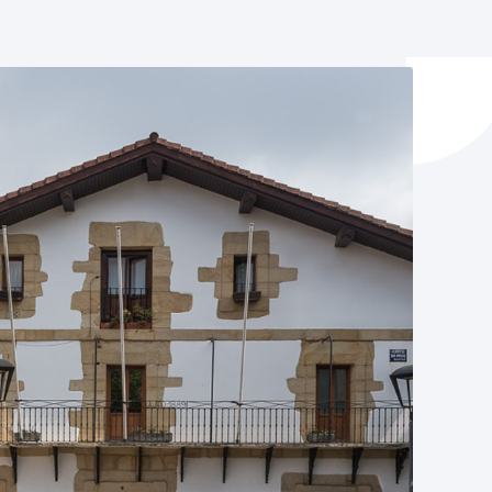
ta enplegua
ubideak eta bizikidetza