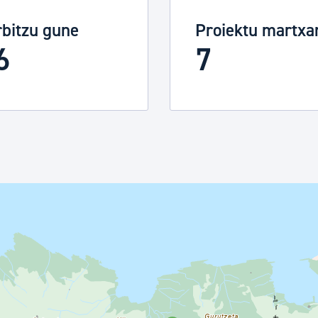
rbitzu gune
Proiektu martxa
6
7