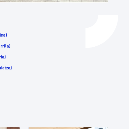
ina)
rrila)
ia)
iatza)