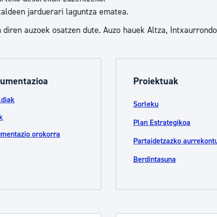
 taldeen jarduerari laguntza ematea.
n diren auzoek osatzen dute. Auzo hauek Altza, Intxaurrondo
umentazioa
Proiektuak
ldiak
Sorleku
k
Plan Estrategikoa
mentazio orokorra
Partaidetzazko aurrekont
Berdintasuna