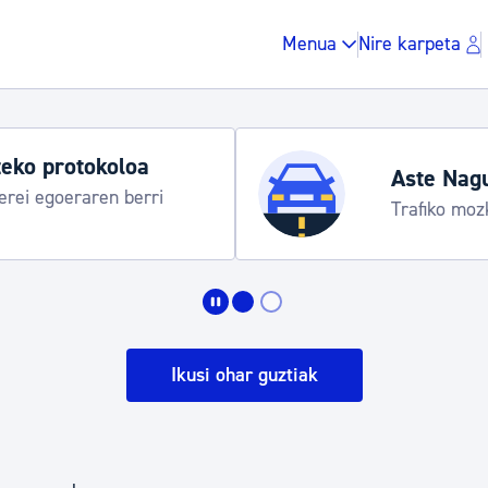
Menua
Nire karpeta
Udako ordut
araua
Udalinfo, Dono
Urgull, Honda
Zergak eta isunak
Etxebizitza eta hirig
Ikusi ohar guztiak
Gune publikoa, ho