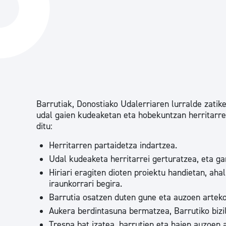
Hiria
Aktualita
Hiria orain
Albisteak
Hiria ezagutu
Abisuak
Etorkizuneko hiria
Kultur ag
Barrutiak, Donostiako Udalerriaren lurralde zati
udal gaien kudeaketan eta hobekuntzan herritarre
ditu:
Herritarren partaidetza indartzea.
Udal kudeaketa herritarrei gerturatzea, eta g
Hiriari eragiten dioten proiektu handietan, aha
iraunkorrari begira.
Barrutia osatzen duten gune eta auzoen artek
Aukera berdintasuna bermatzea, Barrutiko bizi
Tresna bat izatea, barrutien eta haien auzoen