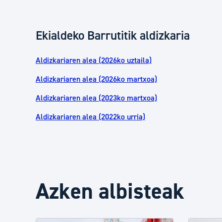
Ekialdeko Barrutitik aldizkaria
Aldizkariaren alea (2026ko uztaila)
Aldizkariaren alea (2026ko martxoa)
Aldizkariaren alea (2023ko martxoa)
Aldizkariaren alea (2022ko urria)
Azken albisteak