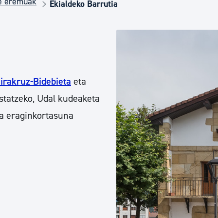
de eremuak
Euskara
Ekialdeko Barrutia
Garapen ekonomikoa e
Berdintasuna, Giza Esk
irakruz-Bidebieta
eta
statzeko, Udal kudeaketa
Kultura
ta eraginkortasuna
Turismoa