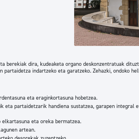
tea
Udal administrazioa
Iragarki ofizialen taula
Egutegi fiskala
enda
Gardentasun ataria
keta berekiak dira, kudeaketa organo deskonzentratuak dituz
n partaidetza indartzeko eta garatzeko. Zehazki, ondoko he
ardentasuna eta eraginkortasuna hobetzea.
lik eta partaidetzarik handiena sustatzea, garapen integral e
o elkartasuna eta oreka bermatzea.
lagunen artean.
 arteko desorekak zuzentzeko.