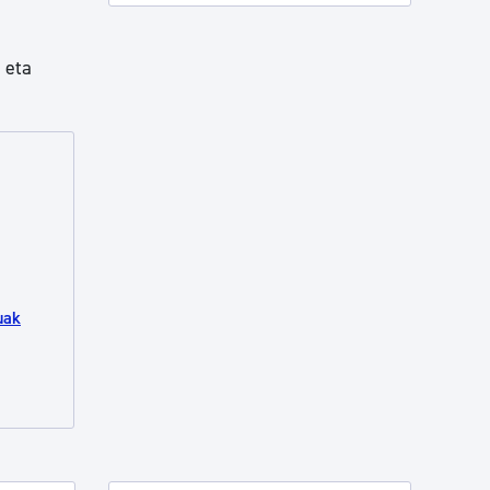
 eta
uak