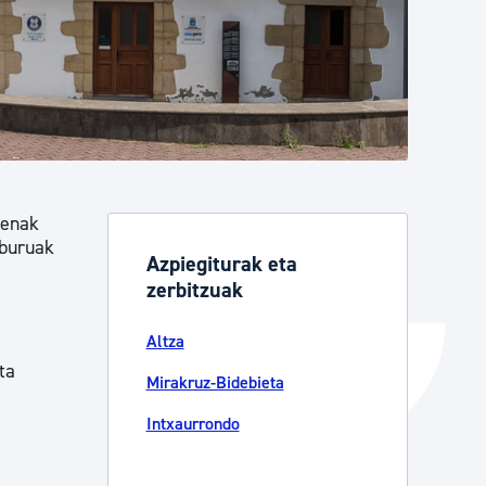
Izapideen katalogoa
Tramitaziorako laguntza
tenak
lburuak
Azpiegiturak eta
zerbitzuak
Altza
ta
Mirakruz-Bidebieta
Intxaurrondo