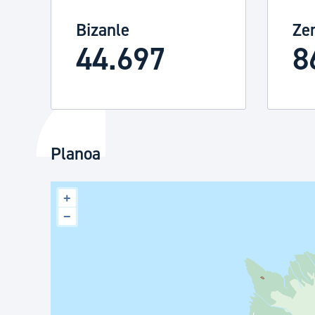
Bizanle
Ze
44.697
8
Planoa
+
−