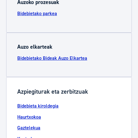
Auzoko prozesuak
Bidebietako parkea
Auzo elkarteak
Bidebietako Bideak Auzo Elkartea
Azpiegiturak eta zerbitzuak
Bidebieta kiroldegia
Haurtxokoa
Gaztelekua