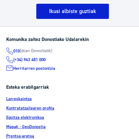
Ikusi albiste guztiak
Komunika zaitez Donostiako Udalarekin
(doan Donostiatik)
010
(+34) 943 481 000
Herritarren postontzia
Esteka erabilgarriak
Lan-eskaintza
Kontratatzailearen profila
Egoitza elektronikoa
Mapak - GeoDonostia
Prentsa-aretoa