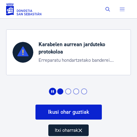
Eduki nagusira joan
Buscar
Aste Nagusia 2026
Trafiko mozketak eta garraio zerbitzu
bereziak
Ikusi ohar guztiak
Itxi oharrak