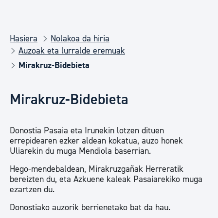
Hasiera
Nolakoa da hiria
Auzoak eta lurralde eremuak
Mirakruz-Bidebieta
Mirakruz-Bidebieta
Donostia Pasaia eta Irunekin lotzen dituen
errepidearen ezker aldean kokatua, auzo honek
Uliarekin du muga Mendiola baserrian.
Hego-mendebaldean, Mirakruzgañak Herreratik
bereizten du, eta Azkuene kaleak Pasaiarekiko muga
ezartzen du.
Donostiako auzorik berrienetako bat da hau.