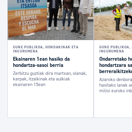
GUNE PUBLIKOA, HONDAKINAK ETA
GUNE PUBLIKOA,
INGURUMENA
INGURUMENA
Ekainaren 1ean hasiko da
Ondarretako h
hondartza-sasoi berria
hondartzara sa
berreraikitzek
Zerbitzu guztiak dira martxan, olanak,
karpak, itzalkinak eta aulkiak
Azaroko denbora
ekainaren 15ean
hasitako lanak a
milioi euroko in