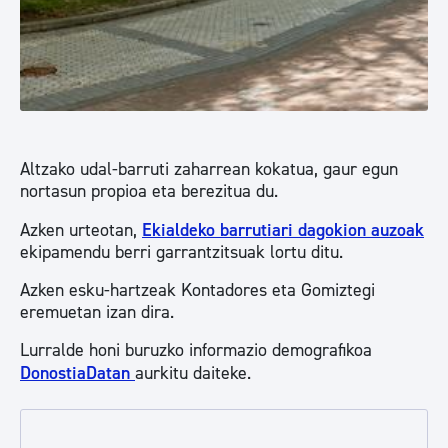
Altzako udal-barruti zaharrean kokatua, gaur egun
nortasun propioa eta berezitua du.
Azken urteotan,
Ekialdeko barrutiari dagokion auzoak
ekipamendu berri garrantzitsuak lortu ditu.
Azken esku-hartzeak Kontadores eta Gomiztegi
eremuetan izan dira.
Lurralde honi buruzko informazio demografikoa
DonostiaDatan
aurkitu daiteke.