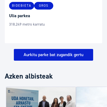
BIDEBIETA
GROS
Ulia parkea
318.249 metro karratu
Aurkitu parke bat zugandik gertu
Azken albisteak