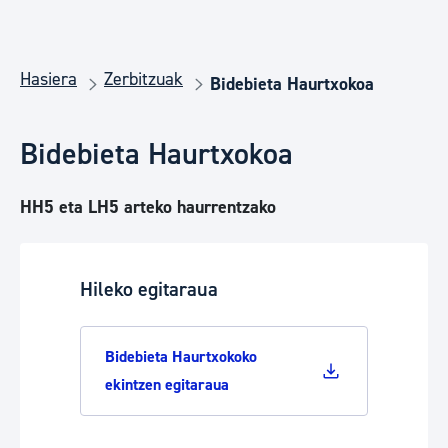
Hasiera
Zerbitzuak
Bidebieta Haurtxokoa
Bidebieta Haurtxokoa
HH5 eta LH5 arteko haurrentzako
Hileko egitaraua
Bidebieta Haurtxokoko
ekintzen egitaraua