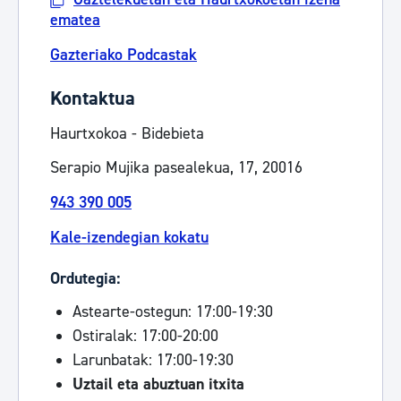
ematea
Gazteriako Podcastak
Kontaktua
Haurtxokoa - Bidebieta
Serapio Mujika pasealekua, 17, 20016
943 390 005
Kale-izendegian kokatu
Ordutegia:
Astearte-ostegun: 17:00-19:30
Ostiralak: 17:00-20:00
Larunbatak: 17:00-19:30
Uztail eta abuztuan itxita