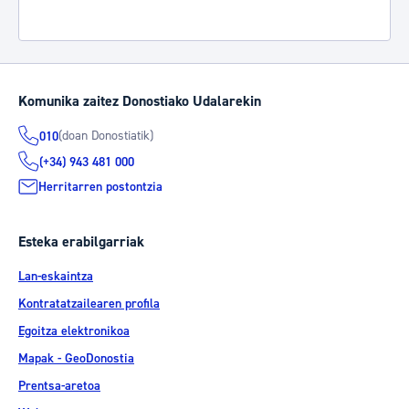
Komunika zaitez Donostiako Udalarekin
(doan Donostiatik)
010
(+34) 943 481 000
Herritarren postontzia
Esteka erabilgarriak
Lan-eskaintza
Kontratatzailearen profila
Egoitza elektronikoa
Mapak - GeoDonostia
Prentsa-aretoa