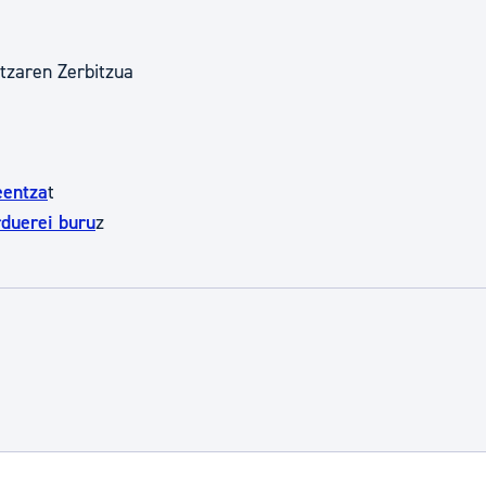
tzaren Zerbitzua
eentza
t
rduerei buru
z