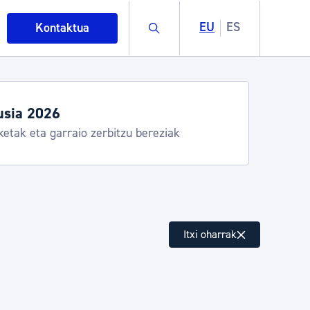
Buscar
EU
ES
Kontaktua
usia 2026
ketak eta garraio zerbitzu bereziak
intza
Itxi oharrak
ndakinak eta ingurumena