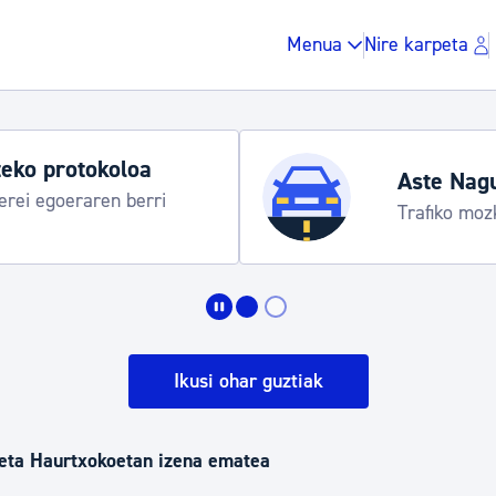
Menua
Nire karpeta
eko protokoloa
Aste Nag
rei egoeraren berri
Trafiko moz
Zergak eta isunak
Etxebizitza eta hirig
Ikusi ohar guztiak
Gune publikoa, ho
eta Haurtxokoetan izena ematea