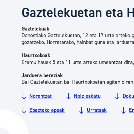
Herritarren segurtasuna eta larrialdiak
Gaztelekuetan eta 
Osasun publikoa, animaliak eta kontsumoa
Gaztelekuak
Donostiako Gaztelekuetan, 12 eta 17 urte arteko 
gozatzeko. Horretarako, hainbat gune eta jarduera
Haurrak eta gazteak
Haurtxokoak
Eremu hauek 5 eta 11 urte arteko umeentzat dira,
Herritarren partaidetza eta elkartegintza
Jarduera bereziak
Bai Gaztelekuetan bai Haurtxokoetan egiten diren
Kirola
Norentzat
Noiz eskatu
Doku
Ebazteko epeak
Urratsak
E