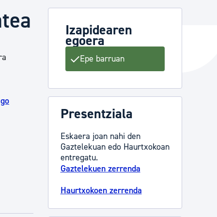
atea
Izapidearen
egoera
ta enplegua
ra
Epe barruan
ubideak eta bizikidetza
ago
Presentziala
Eskaera joan nahi den
Gaztelekuan edo Haurtxokoan
entregatu.
Gaztelekuen zerrenda
Haurtxokoen zerrenda