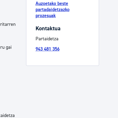
Auzoetako beste
partadaidetzazko
prozesuak
ritarren
Kontaktua
Partaidetza
ru gai
943 481 356
taidetza