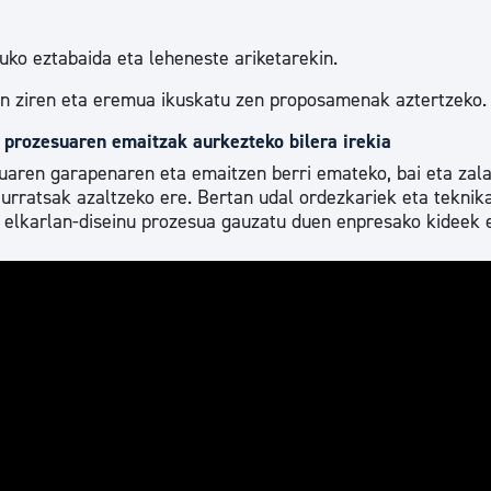
uko eztabaida eta leheneste ariketarekin.
in ziren eta eremua ikuskatu zen proposamenak aztertzeko.
 prozesuaren emaitzak aurkezteko bilera irekia
uaren garapenaren eta emaitzen berri emateko, bai eta zal
urratsak azaltzeko ere. Bertan udal ordezkariek eta teknik
l elkarlan-diseinu prozesua gauzatu duen enpresako kideek 