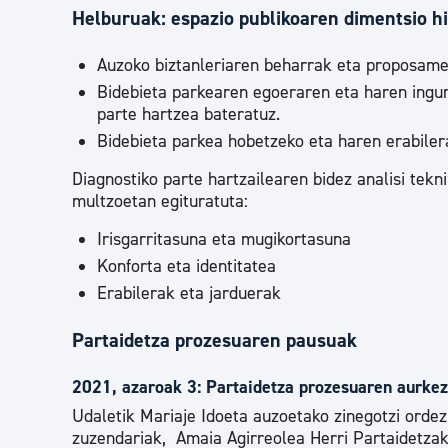
Helburuak: espazio publikoaren dimentsio hi
Auzoko biztanleriaren beharrak eta proposamen
Bidebieta parkearen egoeraren eta haren ingurua
parte hartzea bateratuz.
Bidebieta parkea hobetzeko eta haren erabilera
Diagnostiko parte hartzailearen bidez analisi tekni
multzoetan egituratuta:
Irisgarritasuna eta mugikortasuna
Konforta eta identitatea
Erabilerak eta jarduerak
Partaidetza prozesuaren pausuak
2021, azaroak 3: Partaidetza prozesuaren aurkez
Udaletik Mariaje Idoeta auzoetako zinegotzi ordez
zuzendariak, Amaia Agirreolea Herri Partaidetzak