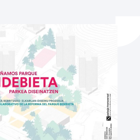
ta enplegua
ubideak eta bizikidetza