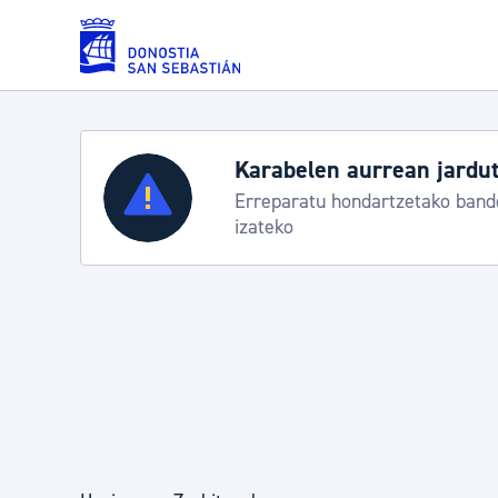
Eduki nagusira joan
Zerbitzuak
Aste Nagusia 2026: egit
Abuztuak 8-15
Errolda eta gai pertsonalak
Gizarte-zerbitzuak
Mugikortasuna