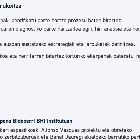
rukoitza
ak identifikatu parte hartze prozesu baten bitartez.
ren diagnostiko parte hartzailea egin, hiri analisia eta her
 auzoan sustatzeko estrategiak eta jarduketak definitzea.
koa eta herritarren bitartez lorturiko ekarpenak bateratu, hi
pena Bideberri BHI Institutuan
kari espezifikoak, Alfonso Vázquez proiektu eta obretako
o zerbitzuburuak eta Beñat Jauregi ekialdeko barrutiko par