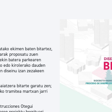
Euskara
Garapen ekonomikoa e
Berdintasuna, Giza Esk
tako ekimen baten bitartez,
arak proposatu zuen
Kultura
rekin batera parkearen
ko edo kirolerako dauden
n diseinu izan zezakeen
Turismoa
iatzera bitarte garatu zen;
eko tramitea martxan jarri
trucciones Otegui
ren proiektu berrituari