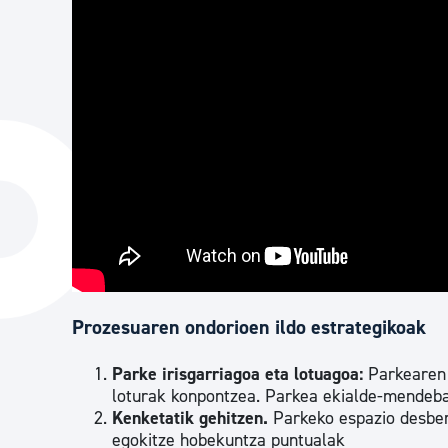
Prozesuaren ondorioen ildo estrategikoak
Parke irisgarriagoa eta lotuagoa:
Parkearen 
loturak konpontzea. Parkea ekialde-mendeba
Kenketatik gehitzen.
Parkeko espazio desberd
egokitze hobekuntza puntualak