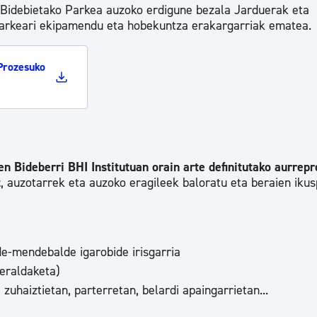
Bidebietako Parkea auzoko erdigune bezala Jarduerak eta
Parkeari ekipamendu eta hobekuntza erakargarriak ematea.
Prozesuko
n Bideberri BHI Institutuan orain arte definitutako aurrepr
z
, auzotarrek eta auzoko eragileek baloratu eta beraien iku
ialde-mendebalde igarobide irisgarria
 eraldaketa)
zuhaiztietan, parterretan, belardi apaingarrietan...