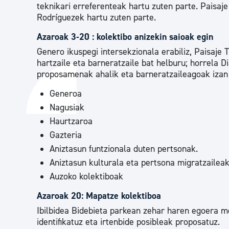
teknikari erreferenteak hartu zuten parte. Paisaje
Rodríguezek hartu zuten parte.
Azaroak 3-20 : kolektibo anizekin saioak egin
Genero ikuspegi intersekzionala erabiliz, Paisaje 
hartzaile eta barneratzaile bat helburu; horrela 
proposamenak ahalik eta barneratzaileagoak izan 
Generoa
Nagusiak
Haurtzaroa
Gazteria
Aniztasun funtzionala duten pertsonak.
Aniztasun kulturala eta pertsona migratzailea
Auzoko kolektiboak
Azaroak 20: Mapatze kolektiboa
Ibilbidea Bidebieta parkean zehar haren egoera m
identifikatuz eta irtenbide posibleak proposatuz.