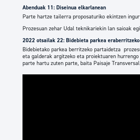
Abenduak 11: Diseinua elkarlanean
Parte hartze tailerra proposaturiko ekintzen ingur
Prozesuan zehar Udal teknikariekin lan saioak eg
2022 otsailak 22: Bidebieta parkea eraberritzeko
Bidebietako parkea berritzeko partaidetza prozes
eta galderak argitzeko eta proiektuaren hurrengo 
parte hartu zuten parte, baita Paisaje Transversa