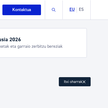
Buscar
EU
ES
Kontaktua
egiak eta zerbitzuak
stia Kirola, Donostia Kultura, San Telmo,
lea, Turismoa
intza
Itxi oharrak
ndakinak eta ingurumena