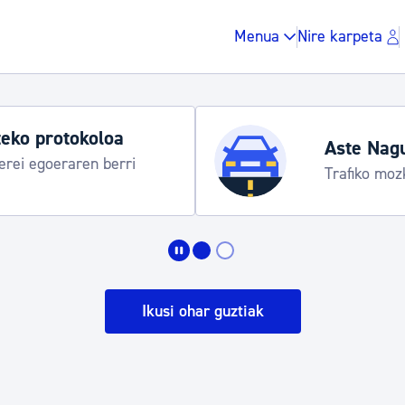
Menua
Nire karpeta
Udako ordut
araua
Udalinfo, Dono
Urgull, Honda
Zergak eta isunak
Etxebizitza eta hirig
Ikusi ohar guztiak
Gune publikoa, ho