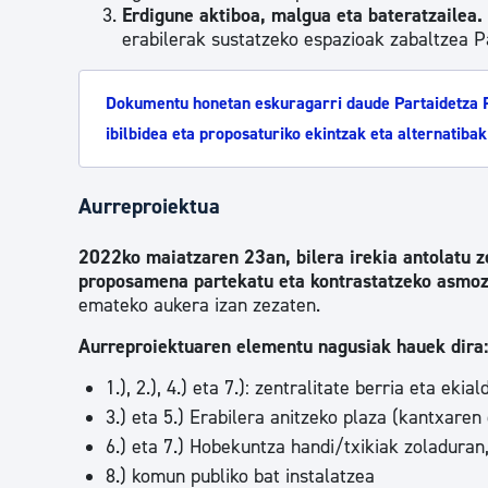
Erdigune aktiboa, malgua eta bateratzailea.
erabilerak sustatzeko espazioak zabaltzea 
Dokumentu honetan eskuragarri daude Partaidetza 
ibilbidea eta proposaturiko ekintzak eta alternatibak
Aurreproiektua
2022ko maiatzaren 23an, bilera irekia antolatu ze
proposamena partekatu eta kontrastatzeko asmo
emateko aukera izan zezaten.
Aurreproiektuaren elementu nagusiak hauek dira:
1.), 2.), 4.) eta 7.): zentralitate berria eta ek
3.) eta 5.) Erabilera anitzeko plaza (kantxaren
6.) eta 7.) Hobekuntza handi/txikiak zoladuran, 
8.) komun publiko bat instalatzea