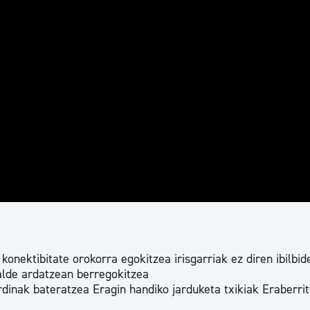
konektibitate orokorra egokitzea irisgarriak ez diren ibilbid
lde ardatzean berregokitzea
inak bateratzea Eragin handiko jarduketa txikiak Eraberrit