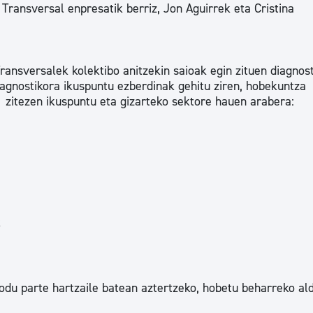
 Transversal enpresatik berriz, Jon Aguirrek eta Cristina
Transversalek kolektibo anitzekin saioak egin zituen diagnos
Diagnostikora ikuspuntu ezberdinak gehitu ziren, hobekuntza
zitezen ikuspuntu eta gizarteko sektore hauen arabera:
k
odu parte hartzaile batean aztertzeko, hobetu beharreko al