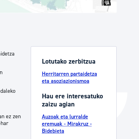
Izapideen katalogoa
Tramitaziorako laguntza
idetza
Lotutako zerbitzua
en
Herritarren partaidetza
eta asoziazionismoa
Udaleko
Hau ere interesatuko
zaizu agian
an ez zen
Auzoak eta lurralde
ehar
eremuak - Mirakruz -
Bidebieta