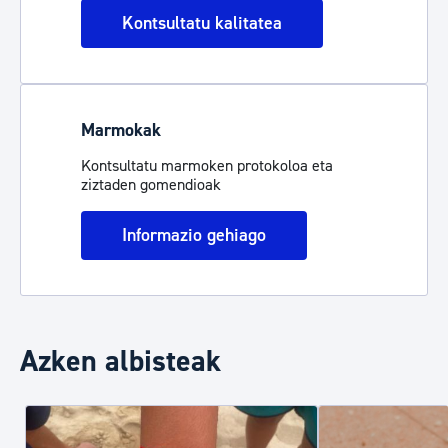
Kontsultatu kalitatea
Marmokak
Kontsultatu marmoken protokoloa eta
ziztaden gomendioak
Informazio gehiago
Azken albisteak