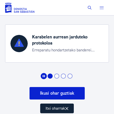
Eduki nagusira joan
Buscar
Aste Nagusia 2026
Trafiko mozketak eta garraio zerbitzu
bereziak
Ikusi ohar guztiak
Itxi oharrak