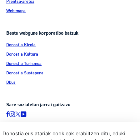
Prentsa-aretoa
Web-mapa
Beste webgune korporatibo batzuk
Donostia Kirola
Donostia Kultura
Donostia Turismoa
Donostia Sustapena
Dbus
Sare sozialetan jarrai gaitzazu
Donostia.eus atariak cookieak erabiltzen ditu, eduki