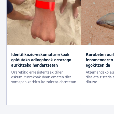
Identifikazio-eskumuturrekoak
Karabelen aur
galdutako adingabeak errazago
fenomenoaren 
aurkitzeko hondartzetan
egokitzen da
Urarekiko erresistenteak diren
Atzemandako ale
eskumuturrekoak doan ematen dira
dira eta ziztada 
sorospen-zerbitzuko zaintza-dorreetan
dituzte