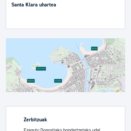
Santa Klara uhartea
Zerbitzuak
Ezagutu Donostiako hondartzetako udal