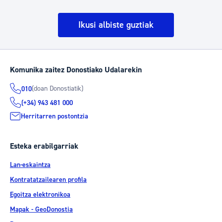
Ikusi albiste guztiak
Komunika zaitez Donostiako Udalarekin
(doan Donostiatik)
010
(+34) 943 481 000
Herritarren postontzia
Esteka erabilgarriak
Lan-eskaintza
Kontratatzailearen profila
Egoitza elektronikoa
Mapak - GeoDonostia