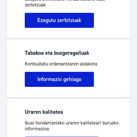
zerbitzuak
Ezagutu zerbitzuak
Tabakoa eta bozgoragailuak
Kontsultatu ordenantzaren aldaketa
Informazio gehiago
Uraren kalitatea
Ikusi hondartzetako uraren kalitateari buruzko
informazioa