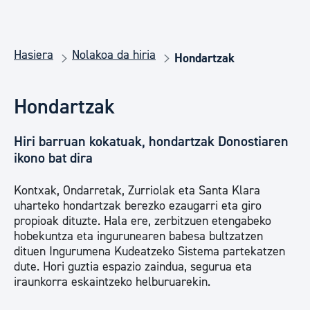
Hasiera
Nolakoa da hiria
Hondartzak
Hondartzak
Hiri barruan kokatuak, hondartzak Donostiaren
ikono bat dira
Kontxak, Ondarretak, Zurriolak eta Santa Klara
uharteko hondartzak berezko ezaugarri eta giro
propioak dituzte. Hala ere, zerbitzuen etengabeko
hobekuntza eta ingurunearen babesa bultzatzen
dituen Ingurumena Kudeatzeko Sistema partekatzen
dute. Hori guztia espazio zaindua, segurua eta
iraunkorra eskaintzeko helburuarekin.