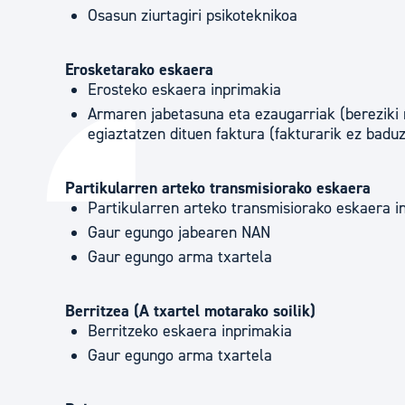
Osasun ziurtagiri psikoteknikoa
Erosketarako eskaera
Erosteko eskaera inprimakia
Armaren jabetasuna eta ezaugarriak (bereziki 
egiaztatzen dituen faktura (fakturarik ez baduz
Partikularren arteko transmisiorako eskaera
Partikularren arteko transmisiorako eskaera i
Gaur egungo jabearen NAN
Gaur egungo arma txartela
Berritzea (A txartel motarako soilik)
Berritzeko eskaera inprimakia
Gaur egungo arma txartela