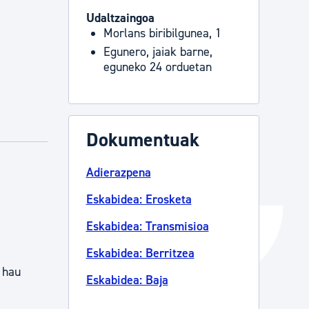
Udaltzaingoa
Izapideen katalogoa
Morlans biribilgunea, 1
Egunero, jaiak barne,
eguneko 24 orduetan
Tramitaziorako laguntza
Dokumentuak
Adierazpena
Eskabidea: Erosketa
Eskabidea: Transmisioa
Eskabidea: Berritzea
n hau
Eskabidea: Baja