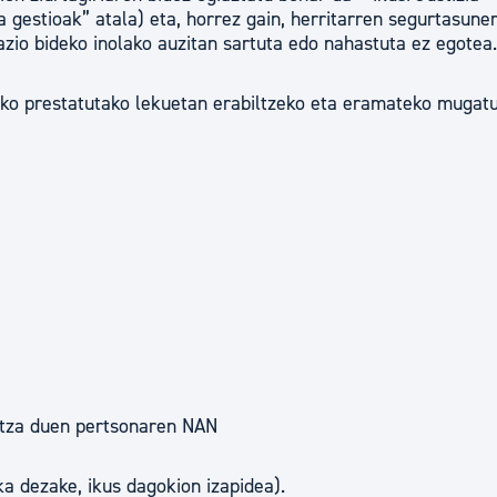
 gestioak” atala) eta, horrez gain, herritarren segurtasune
zio bideko inolako auzitan sartuta edo nahastuta ez egotea.
ko prestatutako lekuetan erabiltzeko eta eramateko mugat
etza duen pertsonaren NAN
ka dezake, ikus dagokion izapidea).