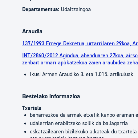
Departamentua:
Udaltzaingoa
Araudia
137/1993 Errege Dekretua, urtarrilaren 29koa, A
INT/2860/2012 Agindua, abenduaren 27koa, airsoft 
zenbait armari aplikatzekoa zaien araubidea zeh
Ikusi Armen Araudiko 3. eta 1.015. artikuluak
Bestelako informazioa
Txartela
beharrezkoa da armak etxetik kanpo eraman e
udalerrian erabiltzeko soilik da baliagarria
eskatzailearen bizilekuko alkateak du txartel