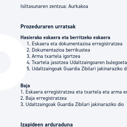
Isiltasunaren zentzua: Aurkakoa
Prozeduraren urratsak
Hasierako eskaera eta berritzeko eskaera
Eskaera eta dokumentazioa erregistratzea
Dokumentazioa berrikustea
Arma txartela igortzea
Txartela jasotzea Udaltzaingoaren bulegoet
Udaltzaingoak Guardia Zibilari jakinaraziko d
Baja
1. Eskaera erregistratzea eta txartela eta arma 
2. Baja erregistratzea
3. Udaltzaingoak Guardia Zibilari jakinaraziko dio
Izapideen arduraduna