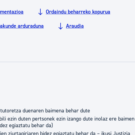
tea
Udal administrazioa
mentazioa
Ordaindu beharreko kopurua
Iragarki ofizialen taula
rakunde arduraduna
Araudia
Egutegi fiskala
enda
Gardentasun ataria
 tutoretza duenaren baimena behar dute
abili ezin duten pertsonek ezin izango dute inolaz ere baime
idez egiaztatu behar da)
ien ziurtagiriaren bidez egiaztatu behar da – ikusi Justizia