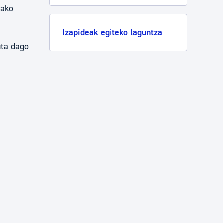
rako
Izapideak egiteko laguntza
uta dago