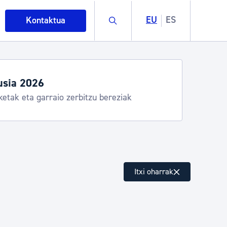
Buscar
EU
ES
Kontaktua
tegiak eta zerbitzuak
ostia Kirola, Donostia Kultura, San Telmo,
alea, Turismoa
intza
Itxi oharrak
ndakinak eta ingurumena