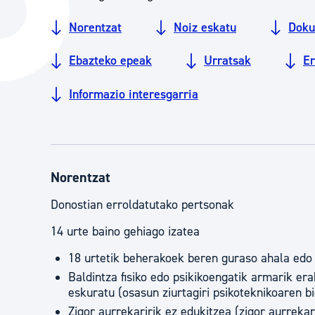
Hiria
Aktualita
Norentzat
Noiz eskatu
Doku
Hiria orain
Albisteak
Ebazteko epeak
Urratsak
E
Hiria ezagutu
Abisuak
Informazio interesgarria
Etorkizuneko hiria
Kultur ag
Norentzat
Donostian erroldatutako pertsonak
14 urte baino gehiago izatea
18 urtetik beherakoek beren guraso ahala edo
Baldintza fisiko edo psikikoengatik armarik er
eskuratu (osasun ziurtagiri psikoteknikoaren b
Zigor aurrekaririk ez edukitzea (zigor aurrekar