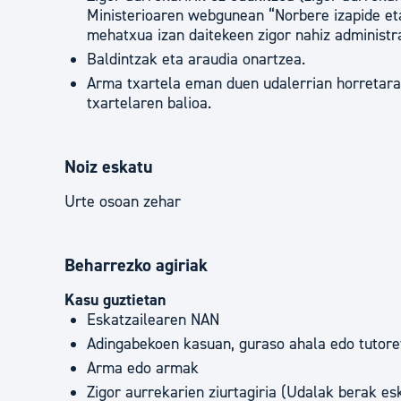
Ministerioaren webgunean “Norbere izapide eta
mehatxua izan daitekeen zigor nahiz administra
Baldintzak eta araudia onartzea.
Arma txartela eman duen udalerrian horretara
txartelaren balioa.
Noiz eskatu
Urte osoan zehar
Beharrezko agiriak
Kasu guztietan
Eskatzailearen NAN
Adingabekoen kasuan, guraso ahala edo tutor
Arma edo armak
Zigor aurrekarien ziurtagiria (Udalak berak es