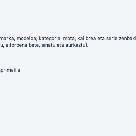
marka, modeloa, kategoria, mota, kalibrea eta serie zenbak
u, aitorpena bete, sinatu eta aurkeztu).
nprimakia