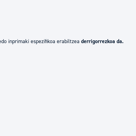
edo inprimaki espezifikoa erabiltzea
derrigorrezkoa da.