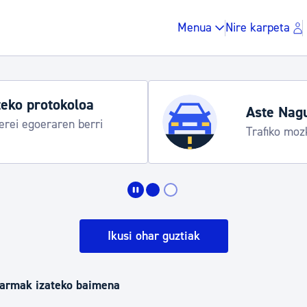
Menua
Nire karpeta
Udako ordu
taraua
Udalinfo, Don
Urgull, Hond
Zergak eta isunak
Etxebizitza eta hirig
Ikusi ohar guztiak
Gune publikoa, ho
 armak izateko baimena