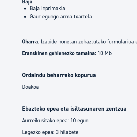
Baja
Baja inprimakia
Gaur egungo arma txartela
Oharra
: Izapide honetan zehaztutako formularioa 
Eranskinen gehienezko tamaina:
10 Mb
Ordaindu beharreko kopurua
Doakoa
Ebazteko epea eta isiltasunaren zentzua
Aurreikusitako epea: 10 egun
Legezko epea: 3 hilabete