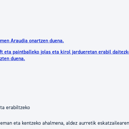
rmen Araudia onartzen duena.
eta paintballeko jolas eta kirol jardueretan erabil daitez
azten duena.
ta erabiltzeko
a eman eta kentzeko ahalmena, aldez aurretik eskatzailearen