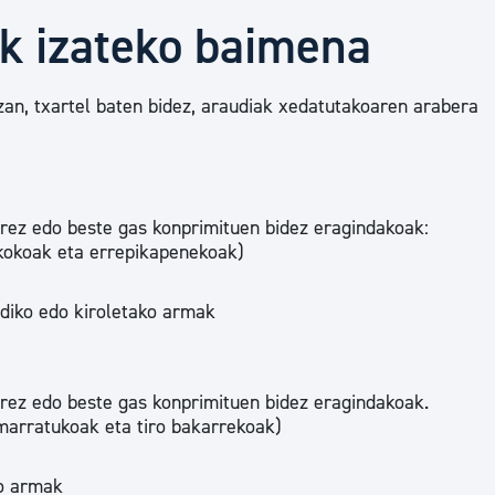
Euskara
k izateko baimena
Garapen ekonomikoa e
an, txartel baten bidez, araudiak xedatutakoaren arabera
Berdintasuna, Giza Esk
rez edo beste gas konprimituen bidez eragindakoak:
ikokoak eta errepikapenekoak)
Kultura
ldiko edo kiroletako armak
Turismoa
rez edo beste gas konprimituen bidez eragindakoak.
marratukoak eta tiro bakarrekoak)
ko armak