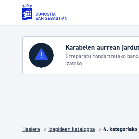
Eduki nagusira joan
Zerbitzuak
Aste Nagusia 2026: egi
Abuztuak 8-15
Errolda eta gai pertsonalak
Gizarte-zerbitzuak
Mugikortasuna
Hasiera
Izapideen katalogoa
4. kategoriako