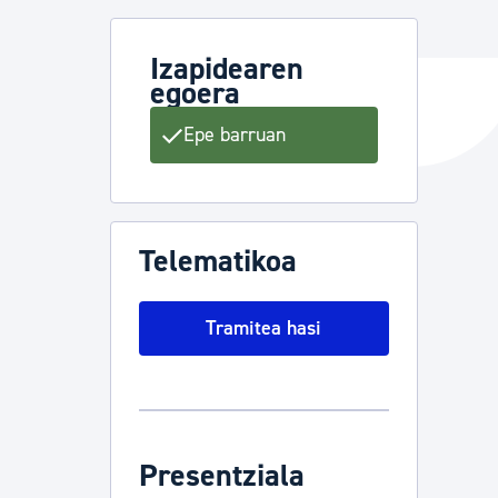
Izapidearen
egoera
ta enplegua
Epe barruan
ubideak eta bizikidetza
Telematikoa
Tramitea hasi
Presentziala