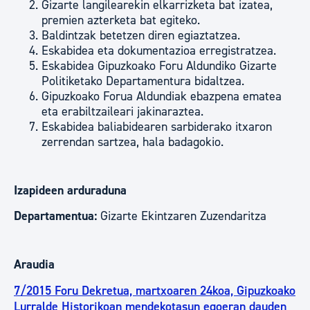
Gizarte langilearekin elkarrizketa bat izatea,
premien azterketa bat egiteko.
Baldintzak betetzen diren egiaztatzea.
Eskabidea eta dokumentazioa erregistratzea.
Eskabidea Gipuzkoako Foru Aldundiko Gizarte
Politiketako Departamentura bidaltzea.
Gipuzkoako Forua Aldundiak ebazpena ematea
eta erabiltzaileari jakinaraztea.
Eskabidea baliabidearen sarbiderako itxaron
zerrendan sartzea, hala badagokio.
Izapideen arduraduna
Departamentua:
Gizarte Ekintzaren Zuzendaritza
Araudia
7/2015 Foru Dekretua, martxoaren 24koa, Gipuzkoako
Lurralde Historikoan mendekotasun egoeran dauden