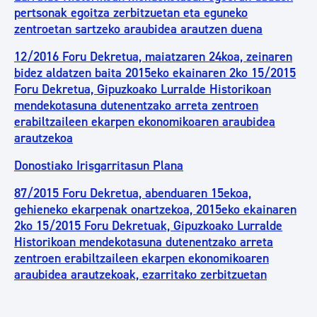
pertsonak egoitza zerbitzuetan eta eguneko
zentroetan sartzeko araubidea arautzen duena
12/2016 Foru Dekretua, maiatzaren 24koa, zeinaren
bidez aldatzen baita 2015eko ekainaren 2ko 15/2015
Foru Dekretua, Gipuzkoako Lurralde Historikoan
mendekotasuna dutenentzako arreta zentroen
erabiltzaileen ekarpen ekonomikoaren araubidea
arautzekoa
Donostiako Irisgarritasun Plana
87/2015 Foru Dekretua, abenduaren 15ekoa,
gehieneko ekarpenak onartzekoa, 2015eko ekainaren
2ko 15/2015 Foru Dekretuak, Gipuzkoako Lurralde
Historikoan mendekotasuna dutenentzako arreta
zentroen erabiltzaileen ekarpen ekonomikoaren
araubidea arautzekoak, ezarritako zerbitzuetan