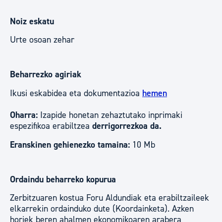
Noiz eskatu
Urte osoan zehar
Beharrezko agiriak
Ikusi eskabidea eta dokumentazioa
hemen
Oharra:
Izapide honetan zehaztutako inprimaki
espezifikoa erabiltzea
derrigorrezkoa da.
Eranskinen gehienezko tamaina:
10 Mb
Ordaindu beharreko kopurua
Zerbitzuaren kostua Foru Aldundiak eta erabiltzaileek
elkarrekin ordainduko dute (Koordainketa). Azken
horiek beren ahalmen ekonomikoaren arabera