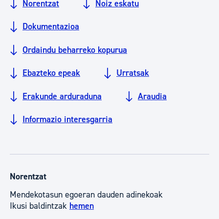
Norentzat
Noiz eskatu
Dokumentazioa
Ordaindu beharreko kopurua
Ebazteko epeak
Urratsak
Erakunde arduraduna
Araudia
Informazio interesgarria
Norentzat
Mendekotasun egoeran dauden adinekoak
Ikusi baldintzak
hemen