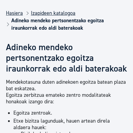
Hasiera
Izapideen katalogoa
Adineko mendeko pertsonentzako egoitza
iraunkorrak edo aldi baterakoak
Adineko mendeko
pertsonentzako egoitza
iraunkorrak edo aldi baterakoak
Mendekotasuna duten adinekoen egoitza batean plaza
bat eskatzea.
Egoitza zerbitzua emateko zentro modalitateak
honakoak izango dira:
Egoitza zentroak.
Etxe bizitza lagunduak, hauen artean direla
aldaera hauek: