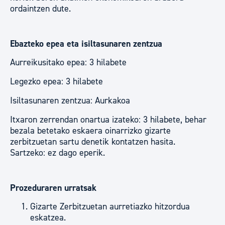
ordaintzen dute.
Ebazteko epea eta isiltasunaren zentzua
Aurreikusitako epea: 3 hilabete
Legezko epea: 3 hilabete
Isiltasunaren zentzua: Aurkakoa
Itxaron zerrendan onartua izateko: 3 hilabete, behar
bezala betetako eskaera oinarrizko gizarte
zerbitzuetan sartu denetik kontatzen hasita.
Sartzeko: ez dago eperik.
Prozeduraren urratsak
Gizarte Zerbitzuetan aurretiazko hitzordua
eskatzea.