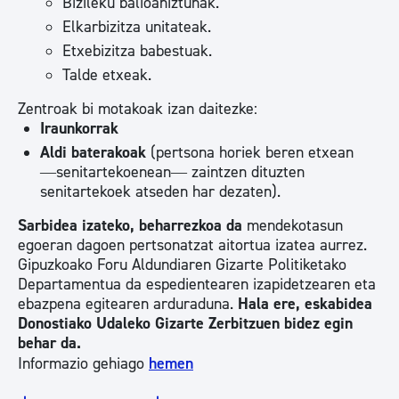
Bizileku balioaniztunak.
Elkarbizitza unitateak.
Etxebizitza babestuak.
Talde etxeak.
Zentroak bi motakoak izan daitezke:
Iraunkorrak
Aldi baterakoak
(pertsona horiek beren etxean
―senitartekoenean― zaintzen dituzten
senitartekoek atseden har dezaten).
Sarbidea izateko, beharrezkoa da
mendekotasun
egoeran dagoen pertsonatzat aitortua izatea aurrez.
Gipuzkoako Foru Aldundiaren Gizarte Politiketako
Departamentua da espedientearen izapidetzearen eta
ebazpena egitearen arduraduna.
Hala ere, eskabidea
Donostiako Udaleko Gizarte Zerbitzuen bidez egin
behar da.
Informazio gehiago
hemen