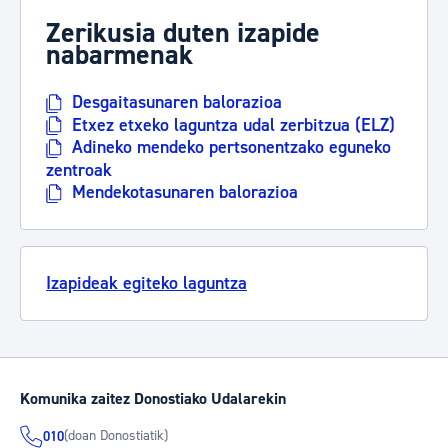
Zerikusia duten izapide
nabarmenak
Desgaitasunaren balorazioa
Etxez etxeko laguntza udal zerbitzua (ELZ)
Adineko mendeko pertsonentzako eguneko
zentroak
Mendekotasunaren balorazioa
Izapideak egiteko laguntza
Komunika zaitez Donostiako Udalarekin
(doan Donostiatik)
010