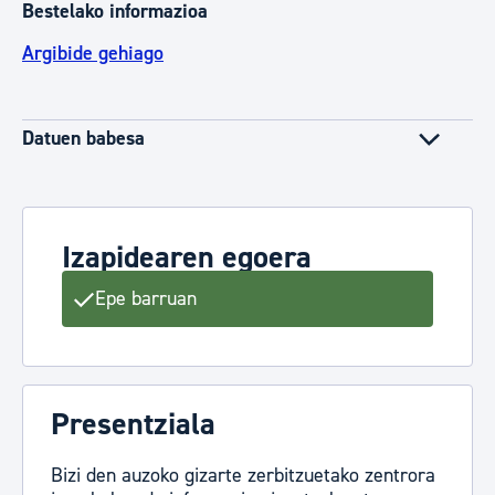
Bestelako informazioa
Argibide gehiago
Datuen babesa
Izapidearen egoera
Epe barruan
Presentziala
Bizi den auzoko gizarte zerbitzuetako zentrora