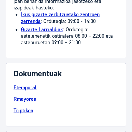
joan behar da informazioa jasotzeko eta
izapideak hasteko:
Ikus gizarte zerbitzuetako zentroen
zerrenda
: Ordutegia: 09:00 - 14:00
Gizarte Larrialdiak
: Ordutegia:
astelehenetik ostiralera 08:00 – 22:00 eta
asteburuetan 09:00 – 21:00
Dokumentuak
Etemporal
Rmayores
Triptikoa