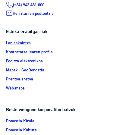
(+34) 943 481 000
Herritarren postontzia
Esteka erabilgarriak
Lan-eskaintza
Kontratatzailearen profila
Egoitza elektronikoa
Mapak - GeoDonostia
Prentsa-aretoa
Web-mapa
Beste webgune korporatibo batzuk
Donostia Kirola
Donostia Kultura