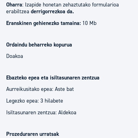
Oharra
: Izapide honetan zehaztutako formularioa
erabiltzea
derrigorrezkoa da.
Eranskinen gehienezko tamaina:
10 Mb
Ordaindu beharreko kopurua
Doakoa
Ebazteko epea eta isiltasunaren zentzua
Aurreikusitako epea: Aste bat
Legezko epea: 3 hilabete
Isiltasunaren zentzua: Aldekoa
Prozeduraren urratsak