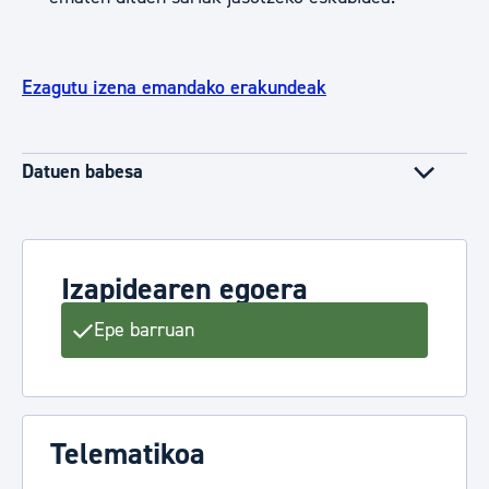
Ezagutu izena emandako erakundeak
Datuen babesa
Izapidearen egoera
Epe barruan
Telematikoa