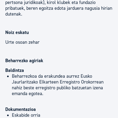
pertsona juridikoak), kirol klubek eta fundazio
pribatuek, beren egoitza edota jarduera nagusia hirian
dutenak.
Noiz eskatu
Urte osoan zehar
Beharrezko agiriak
Baldintza
Beharrezkoa da erakundea aurrez Eusko
Jaurlaritzako Elkarteen Erregistro Orokorrean
nahiz beste erregistro publiko batzuetan izena
emanda egotea.
Dokumentazioa
Eskabide orria