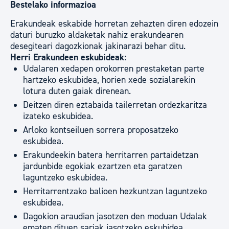
Bestelako informazioa
Erakundeak eskabide horretan zehazten diren edozein
daturi buruzko aldaketak nahiz erakundearen
desegiteari dagozkionak jakinarazi behar ditu.
Herri Erakundeen eskubideak:
Udalaren xedapen orokorren prestaketan parte
hartzeko eskubidea, horien xede sozialarekin
lotura duten gaiak direnean.
Deitzen diren eztabaida tailerretan ordezkaritza
izateko eskubidea.
Arloko kontseiluen sorrera proposatzeko
eskubidea.
Erakundeekin batera herritarren partaidetzan
jardunbide egokiak ezartzen eta garatzen
laguntzeko eskubidea.
Herritarrentzako balioen hezkuntzan laguntzeko
eskubidea.
Dagokion araudian jasotzen den moduan Udalak
ematen dituen sariak jasotzeko eskubidea.