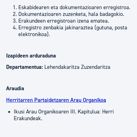
Eskabidearen eta dokumentazioaren erregistroa.
Dokumentazioaren zuzenketa, hala badagokio.
Erakundeen erregistroan izena ematea.
Erregistro zenbakia jakinaraztea (gutuna, posta
elektronikoa).
Izapideen arduraduna
Departamentua:
Lehendakaritza Zuzendaritza
Araudia
Herritarren Partaidetzaren Arau Organikoa
Ikusi Arau Organikoaren III. Kapitulua: Herri
Erakundeak.