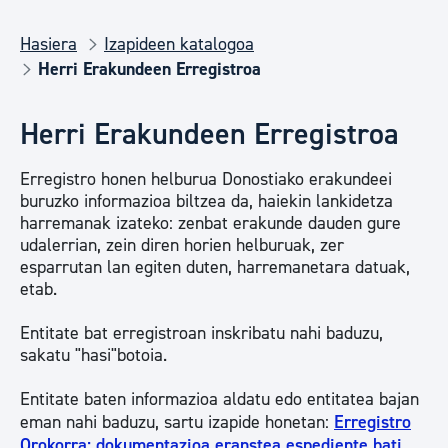
Hasiera
Izapideen katalogoa
Herri Erakundeen Erregistroa
Herri Erakundeen Erregistroa
Erregistro honen helburua Donostiako erakundeei
buruzko informazioa biltzea da, haiekin lankidetza
harremanak izateko: zenbat erakunde dauden gure
udalerrian, zein diren horien helburuak, zer
esparrutan lan egiten duten, harremanetara datuak,
etab.
Entitate bat erregistroan inskribatu nahi baduzu,
sakatu "hasi"botoia.
Entitate baten informazioa aldatu edo entitatea bajan
eman nahi baduzu, sartu izapide honetan:
Erregistro
Orokorra: dokumentazioa eranstea espediente bati