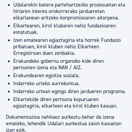
Udalarekin batera partehartzezko prozesuetan eta
hiriaren interes orokorrerako jardueretan
elkarlanean aritzeko konpromisoaren aitorpena.
Elkartearen, kirol klubaren nahiz fundazioaren
estatutuak.
Izen ematearen egiaztagiria eta horrek Fundazio
pribatuen, kirol kluben nahiz Elkarteen
Erregistroan duen zenbakia.
Erakundeko gobernu organoko kide diren
pertsonen izena eta NAN / AIZ.
Erakundearen egoitza soziala.
Indarreko urteko aurrekontua.
Indarreko urtean egingo diren jardueren programa.
Elkartekide diren pertsona kopuruaren
egiaztagiria, elkarteen eta kirol kluben kasuan.
Dokumentazioa nahitaez aurkeztu behar da izena
emateko, lehendik Udalari aurkeztua zaion kasuetan
izan ezik.