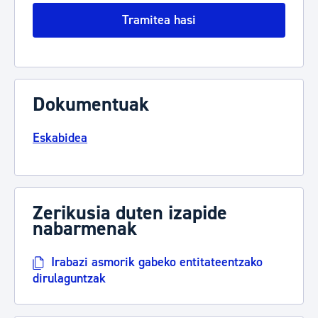
Tramitea hasi
Dokumentuak
Eskabidea
Zerikusia duten izapide
nabarmenak
Irabazi asmorik gabeko entitateentzako
dirulaguntzak