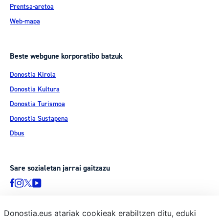
Prentsa-aretoa
Web-mapa
Beste webgune korporatibo batzuk
Donostia Kirola
Donostia Kultura
Donostia Turismoa
Donostia Sustapena
Dbus
Sare sozialetan jarrai gaitzazu
Donostia.eus atariak cookieak erabiltzen ditu, eduki