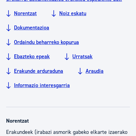
Norentzat
Noiz eskatu
Dokumentazioa
Ordaindu beharreko kopurua
Ebazteko epeak
Urratsak
Erakunde arduraduna
Araudia
Informazio interesgarria
Norentzat
Erakundeek (irabazi asmorik gabeko elkarte izaerako