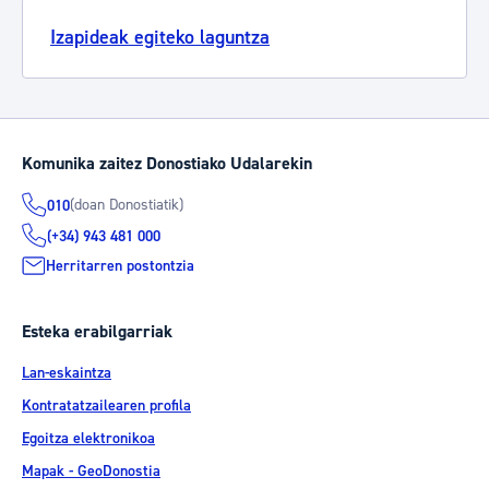
Izapideak egiteko laguntza
Komunika zaitez Donostiako Udalarekin
(doan Donostiatik)
010
(+34) 943 481 000
Herritarren postontzia
Esteka erabilgarriak
Lan-eskaintza
Kontratatzailearen profila
Egoitza elektronikoa
Mapak - GeoDonostia