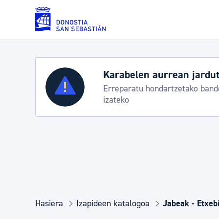
Eduki nagusira joan
n jarduteko protokoloa
Zerbitzuak
A
ako banderei egoeraren berri
Tr
Errolda eta gai pertsonalak
Gizarte-zerbitzuak
Mugikortasuna
Hasiera
Izapideen katalogoa
Jabeak - Etxeb