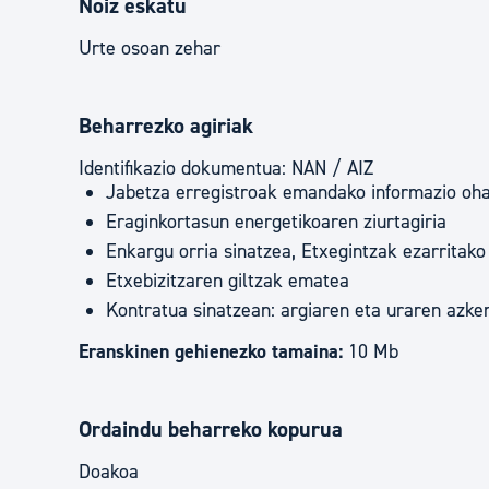
Noiz eskatu
Urte osoan zehar
Beharrezko agiriak
Identifikazio dokumentua: NAN / AIZ
Jabetza erregistroak emandako informazio ohar
Eraginkortasun energetikoaren ziurtagiria
Enkargu orria sinatzea, Etxegintzak ezarritako
Etxebizitzaren giltzak ematea
Kontratua sinatzean: argiaren eta uraren azke
Eranskinen gehienezko tamaina:
10 Mb
Ordaindu beharreko kopurua
Doakoa