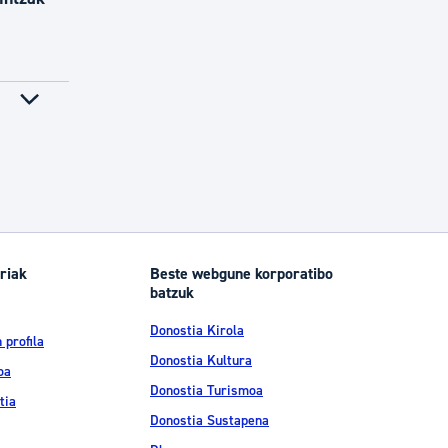
riak
Beste webgune korporatibo
batzuk
Donostia Kirola
 profila
Donostia Kultura
oa
Donostia Turismoa
tia
Donostia Sustapena