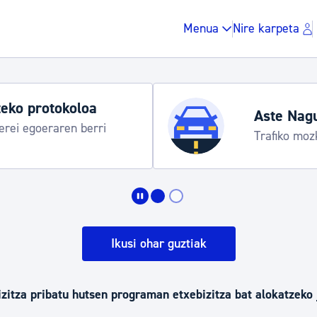
Menua
Nire karpeta
ste Nagusia 2026
afiko mozketak eta garraio zerbitzu bereziak
Zergak eta isunak
Etxebizitza eta hirig
Ikusi ohar guztiak
Gune publikoa, ho
izitza pribatu hutsen programan etxebizitza bat alokatzeko