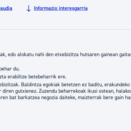
tea
Udal administrazioa
audia
Informazio interesgarria
Iragarki ofizialen taula
Egutegi fiskala
enda
Gardentasun ataria
, edo alokatu nahi den etxebizitza hutsaren gainean gaita
behar du.
zta erabiltze betebeharrik ere.
xebizitzak. Baldintza egokiak betetzen ez baditu, erakundeko
r diren gutxienez. Zuzendu beharrekoak ikusi ostean, halako
aren bat barkatzea negozia daiteke, maizterrak bere gain ha