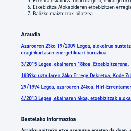
Errenta eskaintza onartuz gero, enkargu orr
Etxebizitza Alokabideren etxebizitzen erregi
Balizko maizterrak bilatzea
Araudia
Azaroaren 23ko 19/2009 Legea, alokairua sustatze
eraginkortasun energetikoari buruzkoa
3/2015 Legea, ekainaren 18koa, Etxebizitzarena.
1889ko uztailaren 24ko Errege Dekretua, Kode Zi
29/1994 Legea, azaroaren 24koa, Hiri-Errentame
4/2013 Legea, ekainaren 4koa, etxebizitzak alok
Bestelako informazioa
Arrisku anitzeko etxe asegurua ematen da doan, 