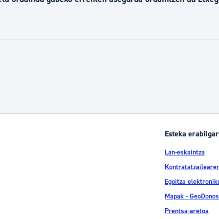
Esteka erabilgar
Lan-eskaintza
Kontratatzailearen
Egoitza elektronik
Mapak - GeoDonos
Prentsa-aretoa