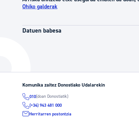
Ohiko galderak
Datuen babesa
Komunika zaitez Donostiako Udalarekin
(doan Donostiatik)
010
(+34) 943 481 000
Herritarren postontzia