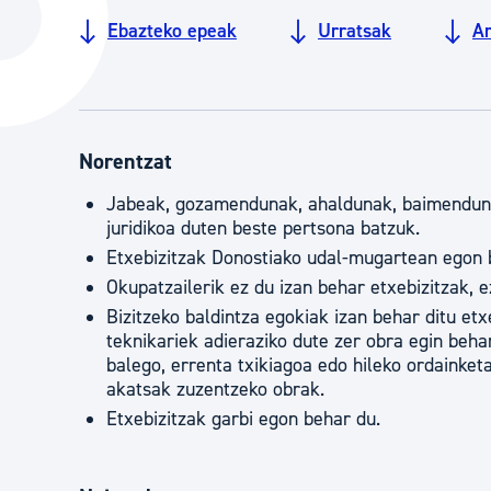
Hiria
Aktualita
Ebazteko epeak
Urratsak
Ar
Hiria orain
Albisteak
Hiria ezagutu
Abisuak
Etorkizuneko hiria
Kultur ag
Norentzat
Jabeak, gozamendunak, ahaldunak, baimendunak
juridikoa duten beste pertsona batzuk.
Etxebizitzak Donostiako udal-mugartean egon 
Okupatzailerik ez du izan behar etxebizitzak, e
Bizitzeko baldintza egokiak izan behar ditu et
teknikariek adieraziko dute zer obra egin beha
balego, errenta txikiagoa edo hileko ordainket
akatsak zuzentzeko obrak.
Etxebizitzak garbi egon behar du.