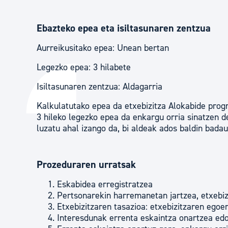
Ebazteko epea eta isiltasunaren zentzua
Aurreikusitako epea: Unean bertan
Legezko epea: 3 hilabete
Isiltasunaren zentzua: Aldagarria
Kalkulatutako epea da etxebizitza Alokabide pro
3 hileko legezko epea da enkargu orria sinatzen d
luzatu ahal izango da, bi aldeak ados baldin badau
Prozeduraren urratsak
Eskabidea erregistratzea
Pertsonarekin harremanetan jartzea, etxebiz
Etxebizitzaren tasazioa: etxebizitzaren egoe
Interesdunak errenta eskaintza onartzea edo