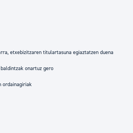
ra, etxebizitzaren titulartasuna egiaztatzen duena
 baldintzak onartuz gero
n ordainagiriak