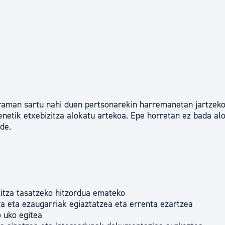
graman sartu nahi duen pertsonarekin harremanetan jartzeko
enetik etxebizitza alokatu artekoa. Epe horretan ez bada al
de.
itza tasatzeko hitzordua emateko
ra eta ezaugarriak egiaztatzea eta errenta ezartzea
 uko egitea