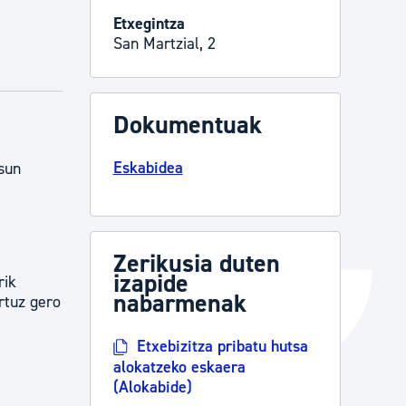
Etxegintza
Izapideen katalogoa
San Martzial, 2
Tramitaziorako laguntza
Dokumentuak
Eskabidea
sun
Zerikusia duten
izapide
rik
nabarmenak
rtuz gero
Etxebizitza pribatu hutsa
alokatzeko eskaera
(Alokabide)