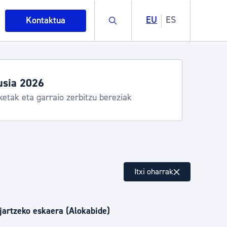
Buscar
EU
ES
Kontaktua
Aste Nagusia 2026: egitaraua
Abuztuak 8-15
intza
Itxi oharrak
ndakinak eta ingurumena
 jartzeko eskaera (Alokabide)