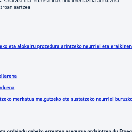
ia sinatzea eta interesdunak dokumentazioa aurkeztea
stroan sartzea
ko eta alokairu prozedura arintzeko neurriei eta eraikinen
bilarena
nduena
atzeko merkatua malgutzeko eta sustatzeko neurriei buruzk
eta ordaindu gabeko errenten asegurua ordaintzen du Etxeg