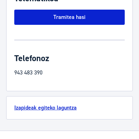
Tramitea hasi
Telefonoz
943 483 390
Izapideak egiteko laguntza