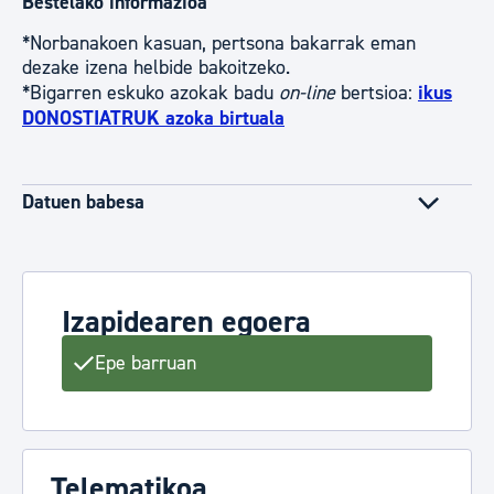
Bestelako informazioa
*Norbanakoen kasuan, pertsona bakarrak eman
dezake izena helbide bakoitzeko.
*Bigarren eskuko azokak badu
on-line
bertsioa:
ikus
DONOSTIATRUK azoka birtuala
Datuen babesa
Izapidearen egoera
Epe barruan
Telematikoa