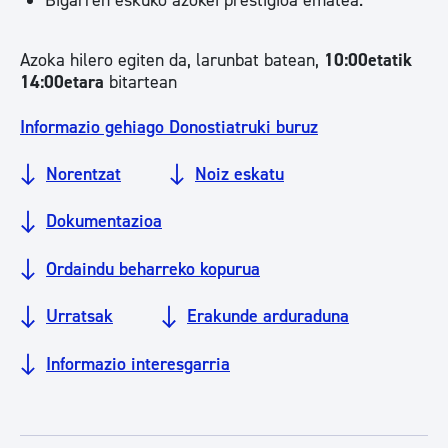
Bigarren eskuko azokei prestigioa ematea.
Azoka hilero egiten da, larunbat batean,
10:00etatik
14:00etara
bitartean
Informazio gehiago Donostiatruki buruz
Norentzat
Noiz eskatu
Dokumentazioa
Ordaindu beharreko kopurua
Urratsak
Erakunde arduraduna
Informazio interesgarria