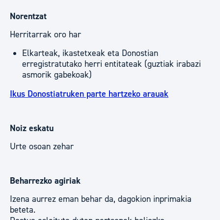
Norentzat
Herritarrak oro har
Elkarteak, ikastetxeak eta Donostian
erregistratutako herri entitateak (guztiak irabazi
asmorik gabekoak)
Ikus Donostiatruken parte hartzeko arauak
Noiz eskatu
Urte osoan zehar
Beharrezko agiriak
Izena aurrez eman behar da, dagokion inprimakia
beteta.