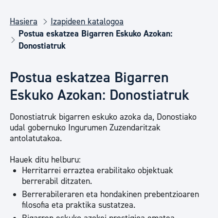
Hasiera
Izapideen katalogoa
Postua eskatzea Bigarren Eskuko Azokan:
Donostiatruk
Postua eskatzea Bigarren
Eskuko Azokan: Donostiatruk
Donostiatruk bigarren eskuko azoka da, Donostiako
udal gobernuko Ingurumen Zuzendaritzak
antolatutakoa.
Hauek ditu helburu:
Herritarrei erraztea erabilitako objektuak
berrerabil ditzaten.
Berrerabileraren eta hondakinen prebentzioaren
filosofia eta praktika sustatzea.