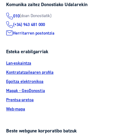
Komunika zaitez Donostiako Udalarekin
(doan Donostiatik)
010
(+34) 943 481 000
Herritarren postontzia
Esteka erabilgarriak
Lan-eskaintza
Kontratatzailearen profila
Egoitza elektronikoa
Mapak - GeoDonostia
Prentsa-aretoa
Web-mapa
Beste webgune korporatibo batzuk