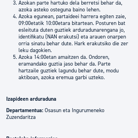
Azokan parte hartuko dela berretsi behar da,
azoka asteko osteguna baino lehen.
Azoka egunean, partaideei harrera egiten zaie,
09:00etatik 10:00etara bitartean. Posturen bat
esleituta duten guztiek arduradunarengana jo,
identifikatu (NAN erakutsi) eta arauen onarpen
orria sinatu behar dute. Hark erakutsiko die zer
leku dagokien.
Azoka 14:00etan amaitzen da. Ondoren,
eramandako guztia jaso behar da. Parte
hartzaile guztiek lagundu behar dute, modu
aktiboan, azoka eremua garbi uzteko.
Izapideen arduraduna
Departamentua:
Osasun eta Ingurumeneko
Zuzendaritza