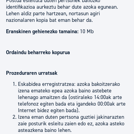
Postua esleituta duten pertsonek baliozko
identifikazioa aurkeztu behar dute azoka egunean.
Lehen aldiz parte hartzean, nortasun agiri
nazionalaren kopia bat eman behar da.
Eranskinen gehienezko tamaina:
10 Mb
Ordaindu beharreko kopurua
Prozeduraren urratsak
Eskabidea erregistratzea: azoka bakoitzerako
izena emateko epea azoka baino astebete
lehenago amaitzen da (ostiraleko 14:00ak arte
telefonoz egiten bada eta igandeko 00:00ak arte
Internet bidez egiten bada).
Izena eman duten pertsona guztiei jakinarazten
zaie posturik esleitu zaien edo ez, azoka asteko
asteazkena baino lehen.