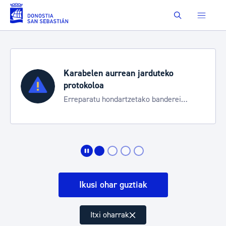
Eduki nagusira joan
Buscar
Karabelen aurrean jarduteko
protokoloa
Erreparatu hondartzetako banderei
egoeraren berri izateko
Ikusi ohar guztiak
Itxi oharrak