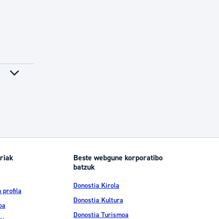
riak
Beste webgune korporatibo
batzuk
Donostia Kirola
 profila
Donostia Kultura
oa
Donostia Turismoa