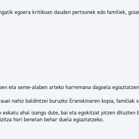
engatik egoera kritikoan dauden pertsonek edo familiek, goia
asoen eta seme-alaben arteko harremana dagoela egiaztatze
auei nahiz baldintzei buruzko Eranskinaren kopia, familiak s
 eskatu ahal izango dute, bai eta egokitzat jotzen dituzten 
izitza hori benetan behar duela egiaztatzeko.