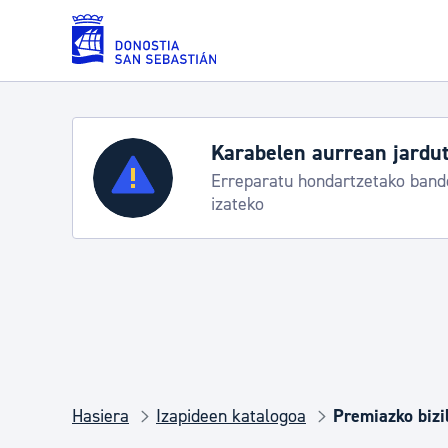
Eduki nagusira joan
uteko protokoloa
Zerbitzuak
Aste N
nderei egoeraren berri
Trafiko m
Errolda eta gai pertsonalak
Gizarte-zerbitzuak
Mugikortasuna
Hasiera
Izapideen katalogoa
Premiazko bizi