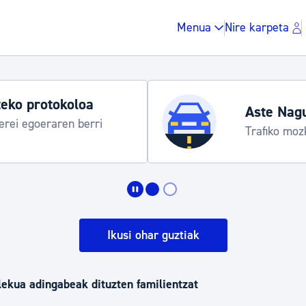
Menua
Nire karpeta
agusia 2026
ozketak eta garraio zerbitzu bereziak
Zergak eta isunak
Etxebizitza eta hirig
Ikusi ohar guztiak
Gune publikoa, ho
lekua adingabeak dituzten familientzat