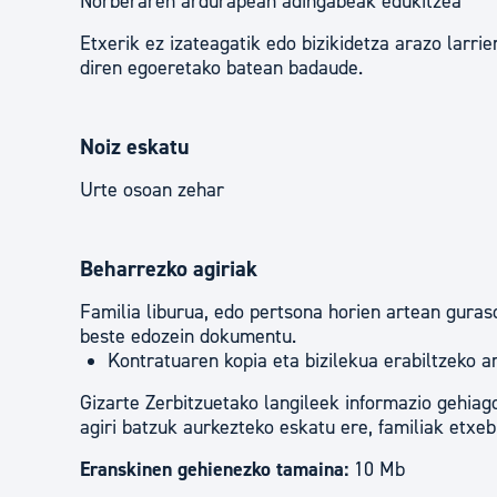
Norberaren ardurapean adingabeak edukitzea
Etxerik ez izateagatik edo bizikidetza arazo larri
diren egoeretako batean badaude.
Noiz eskatu
Urte osoan zehar
Beharrezko agiriak
Familia liburua, edo pertsona horien artean gur
beste edozein dokumentu.
Kontratuaren kopia eta bizilekua erabiltzeko ar
Gizarte Zerbitzuetako langileek informazio gehiago
agiri batzuk aurkezteko eskatu ere, familiak etxeb
Eranskinen gehienezko tamaina:
10 Mb