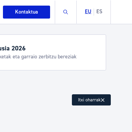
Buscar
EU
ES
Kontaktua
Aste Nagusia 2026: egitaraua
Abuztuak 8-15
intza
Itxi oharrak
ndakinak eta ingurumena