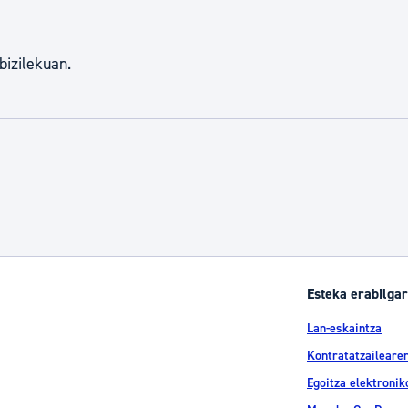
bizilekuan.
Esteka erabilgar
Lan-eskaintza
Kontratatzailearen
Egoitza elektronik