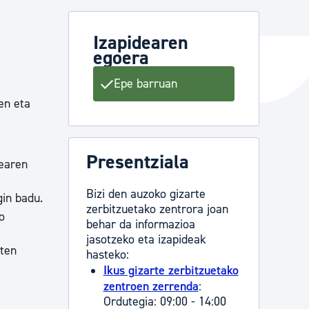
Izapidearen
egoera
ta enplegua
Epe barruan
en eta
ubideak eta bizikidetza
Presentziala
bearen
Bizi den auzoko gizarte
gin badu.
zerbitzuetako zentrora joan
o
behar da informazioa
jasotzeko eta izapideak
uten
hasteko:
Ikus gizarte zerbitzuetako
zentroen zerrenda
:
Ordutegia: 09:00 - 14:00