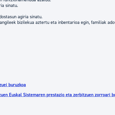
ia sinatu.
dostasun agiria sinatu.
angileek bizilekua aztertu eta inbentarioa egin, familiak ad
zuei buruzkoa
zuen Euskal Sistemaren prestazio eta zerbitzuen zorroari 