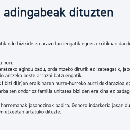
Euskara
 adingabeak dituzten
Garapen ekonomikoa e
tik edo bizikidetza arazo larriengatik egoera kritikoan daud
Berdintasuna, Giza Esk
u hori:
Kultura
leratzeko agindu badu, ordaintzeko dirurik ez izateagatik, ja
do antzeko beste arrazoi batzuengatik.
 bizi d(ir)en eraikinaren hurre-hurreko aurri deklarazioa e
Turismoa
baiten ondorioz familia unitatea bizi den eraikina ez badag
ia harremanak jasanezinak badira. Genero indarkeria jasan d
n etxeetan artatuko dituzte.