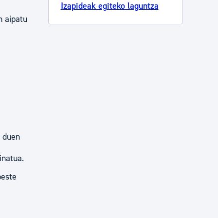
Izapideak egiteko laguntza
n aipatu
n duen
inatua.
beste