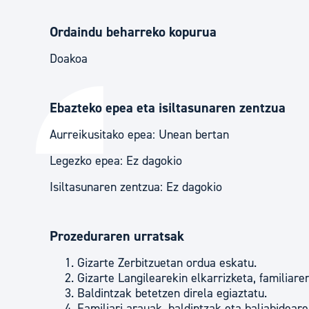
Ordaindu beharreko kopurua
Doakoa
Ebazteko epea eta isiltasunaren zentzua
Aurreikusitako epea: Unean bertan
Legezko epea: Ez dagokio
Isiltasunaren zentzua: Ez dagokio
Prozeduraren urratsak
Gizarte Zerbitzuetan ordua eskatu.
Gizarte Langilearekin elkarrizketa, familiare
Baldintzak betetzen direla egiaztatu.
Familiari arauak, baldintzak eta baliabidear