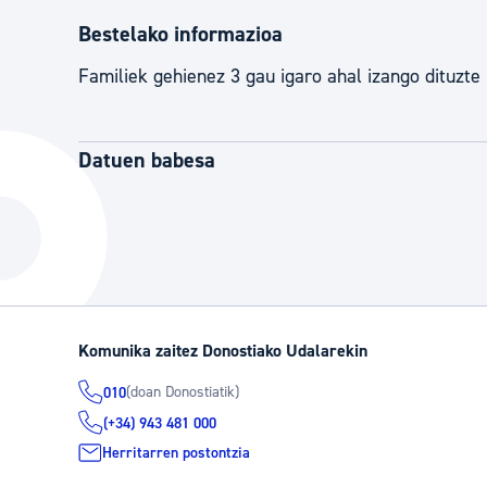
Bestelako informazioa
Familiek gehienez 3 gau igaro ahal izango dituzte 
Datuen babesa
Komunika zaitez Donostiako Udalarekin
(doan Donostiatik)
010
(+34) 943 481 000
Herritarren postontzia