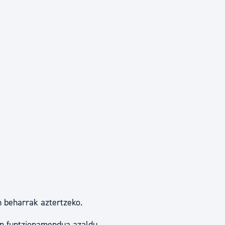
n beharrak aztertzeko.
en funtzionamendua azaldu.