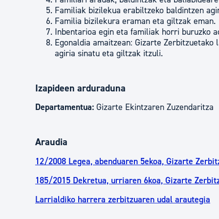
Familiak bizilekua erabiltzeko baldintzen agir
Familia bizilekura eraman eta giltzak eman.
Inbentarioa egin eta familiak horri buruzko a
Egonaldia amaitzean: Gizarte Zerbitzuetako l
agiria sinatu eta giltzak itzuli.
Izapideen arduraduna
Departamentua:
Gizarte Ekintzaren Zuzendaritza
Araudia
12/2008 Legea, abenduaren 5ekoa, Gizarte Zerbit
185/2015 Dekretua, urriaren 6koa, Gizarte Zerbit
Larrialdiko harrera zerbitzuaren udal arautegia