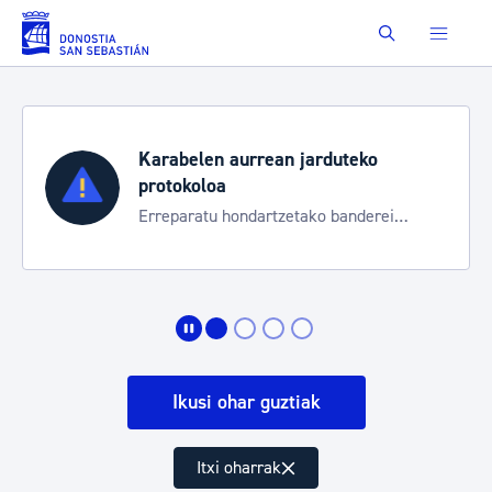
Eduki nagusira joan
Buscar
Karabelen aurrean jarduteko
protokoloa
Erreparatu hondartzetako banderei
egoeraren berri izateko
Ikusi ohar guztiak
Itxi oharrak