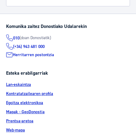
Komunika zaitez Donostiako Udalarekin
(doan Donostiatik)
010
(+34) 943 481 000
Herritarren postontzia
Esteka erabilgarriak
Lan-eskaintza
Kontratatzailearen profila
Egoitza elektronikoa
Mapak - GeoDonostia
Prentsa-aretoa
Web-mapa