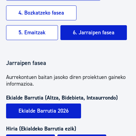
4. Bozkatzeko fasea
5. Emaitzak
6. Jarraipen fasea
Jarraipen fasea
Aurrekontuen baitan jasoko diren proiektuen gaineko
informazioa.
Ekialde Barrutia (Altza, Bidebieta, Intxaurrondo)
Ekialde Barrutia 2026
Hiria (Ekialdeko Barrutia ezik)