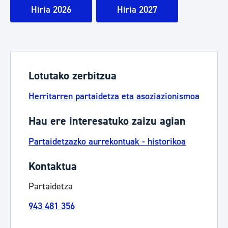
Hiria 2026
Hiria 2027
Lotutako zerbitzua
Herritarren partaidetza eta asoziazionismoa
Hau ere interesatuko zaizu agian
Partaidetzazko aurrekontuak - historikoa
Kontaktua
Partaidetza
943 481 356