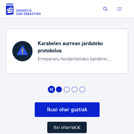
Eduki nagusira joan
Buscar
Karabelen aurrean jarduteko
protokoloa
Erreparatu hondartzetako banderei
egoeraren berri izateko
Ikusi ohar guztiak
Itxi oharrak