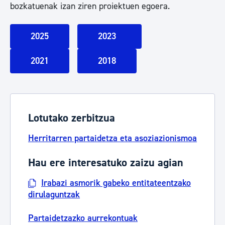
bozkatuenak izan ziren proiektuen egoera.
2025
2023
2021
2018
Lotutako zerbitzua
Herritarren partaidetza eta asoziazionismoa
Hau ere interesatuko zaizu agian
Irabazi asmorik gabeko entitateentzako
dirulaguntzak
Partaidetzazko aurrekontuak