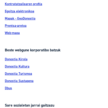
Kontratatzailearen profila
Egoitza elektronikoa
Mapak - GeoDonostia
Prentsa-aretoa
Web-mapa
Beste webgune korporatibo batzuk
Donostia Kirola
Donostia Kultura
Donostia Turismoa
Donostia Sustapena
Dbus
Sare sozialetan jarrai gaitzazu