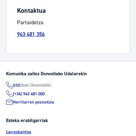
Kontaktua
Partaidetza
943 481 356
Komunika zaitez Donostiako Udalarekin
(doan Donostiatik)
010
(+34) 943 481 000
Herritarren postontzia
Esteka erabilgarriak
Lan-eskaintza