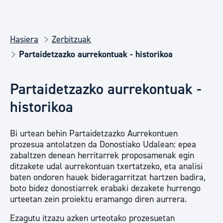
Hasiera
Zerbitzuak
Partaidetzazko aurrekontuak - historikoa
Partaidetzazko aurrekontuak -
historikoa
Bi urtean behin Partaidetzazko Aurrekontuen
prozesua antolatzen da Donostiako Udalean: epea
zabaltzen denean herritarrek proposamenak egin
ditzakete udal aurrekontuan txertatzeko, eta analisi
baten ondoren hauek bideragarritzat hartzen badira,
boto bidez donostiarrek erabaki dezakete hurrengo
urteetan zein proiektu eramango diren aurrera.
Ezagutu itzazu azken urteotako prozesuetan