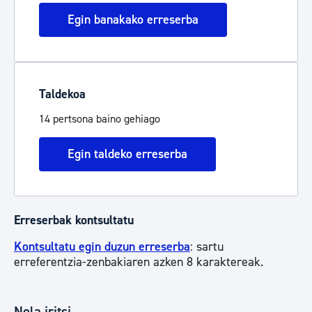
Egin banakako erreserba
Taldekoa
14 pertsona baino gehiago
Egin taldeko erreserba
Erreserbak kontsultatu
Kontsultatu egin duzun erreserba
: sartu
erreferentzia-zenbakiaren azken 8 karaktereak.
Nola iritsi