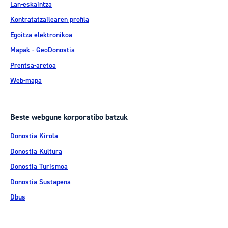
Lan-eskaintza
Kontratatzailearen profila
Egoitza elektronikoa
Mapak - GeoDonostia
Prentsa-aretoa
Web-mapa
Beste webgune korporatibo batzuk
Donostia Kirola
Donostia Kultura
Donostia Turismoa
Donostia Sustapena
Dbus