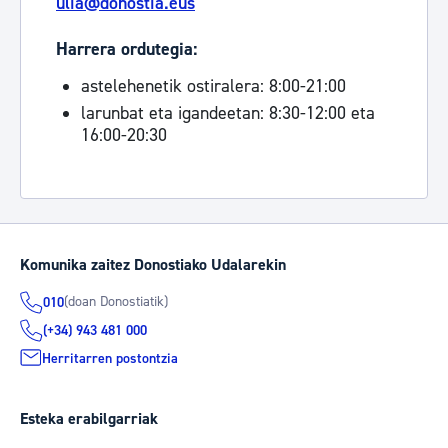
ulia@donostia.eus
Harrera ordutegia:
astelehenetik ostiralera: 8:00-21:00
larunbat eta igandeetan: 8:30-12:00 eta
16:00-20:30
Komunika zaitez Donostiako Udalarekin
(doan Donostiatik)
010
(+34) 943 481 000
Herritarren postontzia
Esteka erabilgarriak