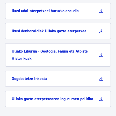
Ikusi udal-aterpetxeei buruzko araudia
Ikusi denboraldiak Uliako gazte-aterpetxea
Uliako Liburua - Geologia, Fauna eta Albiste
Historikoak
Gogobetetze Inkesta
Uliako gazte-aterpetxearen ingurumen-politika