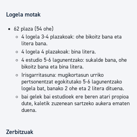
Logela motak
62 plaza (54 ohe)
4 logela 3-4 plazakoak: ohe bikoitz bana eta
litera bana.
4 logela 4 plazakoak: bina litera.
4 estudio 5-6 lagunentzako: sukalde bana, ohe
bikoitz bana eta bina litera.
Irisgarritasuna: mugikortasun urriko
pertsonentzat egokitutako 5-6 lagunentzako
logela bat, banako 2 ohe eta 2 litera dituena.
bai gelek bai estudioek ere beren atari propioa
dute, kaletik zuzenean sartzeko aukera ematen
duena.
Zerbitzuak