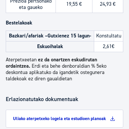
Prezioa pertsonako
19,55 €
24,93 €
eta gaueko
Bestelakoak
Bazkari/afariak –Gutxienez 15 lagun-
Konstultatu
Eskuoihalak
2,61€
Aterpetxeetan
ez da onartzen eskudirutan
ordaintzea.
Erdi eta behe denboraldian % 5eko
deskontua aplikatuko da igandetik ostegunera
taldekoak ez diren gaualdietan
Erlazionatutako dokumentuak
Uliako aterpetxeko logela eta estudioen planoak