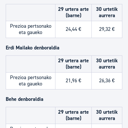
29 urtera arte
30 urtetik
(barne)
aurrera
Prezioa pertsonako
24,44 €
29,32 €
eta gaueko
Erdi Mailako denboraldia
29 urtera arte
30 urtetik
(barne)
aurrera
Prezioa pertsonako
21,96 €
26,36 €
eta gaueko
Behe denboraldia
29 urtera arte
30 urtetik
(barne)
aurrera