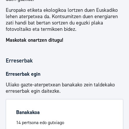
Europako etiketa ekologikoa lortzen duen Euskadiko
lehen aterpetxea da. Kontsumitzen duen energiaren
zati handi bat bertan sortzen du eguzki plaka
fotovoltaiko eta termikoen bidez.
Maskotak onartzen ditugu!
Erreserbak
Erreserbak egin
Uliako gazte-aterpetxean banakako zein taldekako
erreserbak egin daitezke.
Banakakoa
14 pertsona edo gutxiago