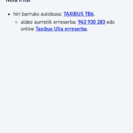
hiri barruko autobusa:
TAXIBUS TB6
.
aldez aurretik erreserba:
943 930 283
edo
online
Taxibus Ulia erreserba
.