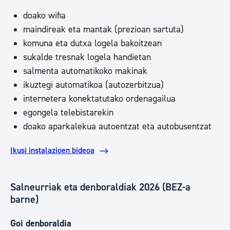
doako wifia
maindireak eta mantak (prezioan sartuta)
komuna eta dutxa logela bakoitzean
sukalde tresnak logela handietan
salmenta automatikoko makinak
ikuztegi automatikoa (autozerbitzua)
internetera konektatutako ordenagailua
egongela telebistarekin
doako aparkalekua autoentzat eta autobusentzat
Ikusi instalazioen bideoa
Salneurriak eta denboraldiak 2026 (BEZ-a
barne)
Goi denboraldia