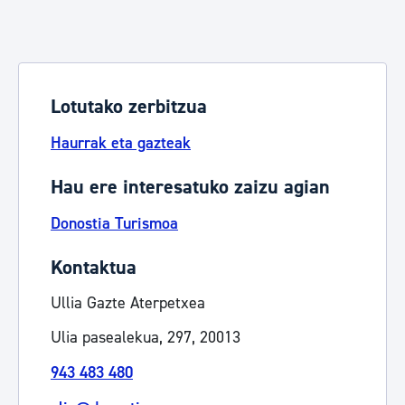
Lotutako zerbitzua
Haurrak eta gazteak
Hau ere interesatuko zaizu agian
Donostia Turismoa
Kontaktua
Ullia Gazte Aterpetxea
Ulia pasealekua, 297, 20013
943 483 480