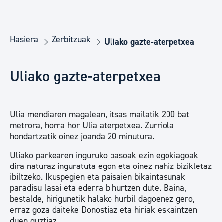
Hasiera
Zerbitzuak
Uliako gazte-aterpetxea
Uliako gazte-aterpetxea
Ulia mendiaren magalean, itsas mailatik 200 bat
metrora, horra hor Ulia aterpetxea. Zurriola
hondartzatik oinez joanda 20 minutura.
Uliako parkearen inguruko basoak ezin egokiagoak
dira naturaz inguratuta egon eta oinez nahiz bizikletaz
ibiltzeko. Ikuspegien eta paisaien bikaintasunak
paradisu lasai eta ederra bihurtzen dute. Baina,
bestalde, hirigunetik halako hurbil dagoenez gero,
erraz goza daiteke Donostiaz eta hiriak eskaintzen
duen guztiaz.