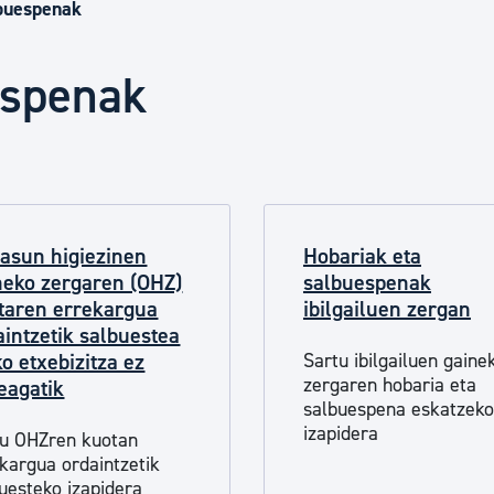
Euskara
lbuespenak
espenak
Garapen ekonomikoa e
Berdintasuna, Giza Esk
asun higiezinen
Hobariak eta
Kultura
neko zergaren (OHZ)
salbuespenak
taren errekargua
ibilgailuen zergan
aintzetik salbuestea
Turismoa
ko etxebizitza ez
Sartu ibilgailuen gaine
zergaren hobaria eta
teagatik
salbuespena eskatzeko
izapidera
tu OHZren kuotan
kargua ordaintzetik
uesteko izapidera