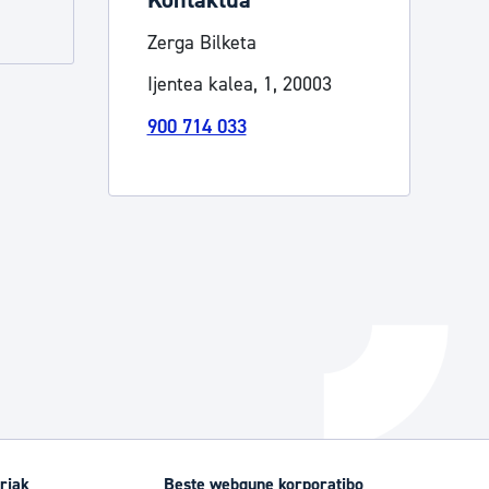
Kontaktua
Izapideen katalogoa
Zerga Bilketa
Ijentea kalea, 1, 20003
Tramitaziorako laguntza
900 714 033
riak
Beste webgune korporatibo