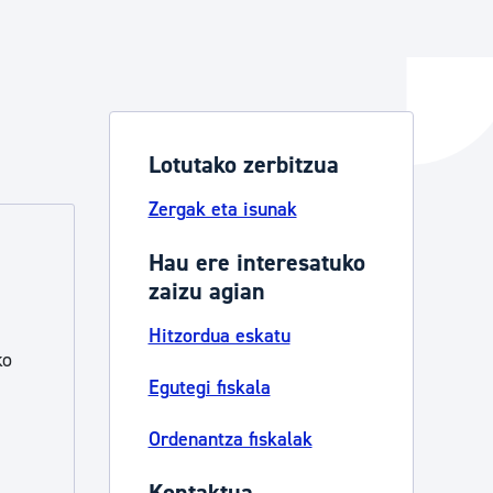
ta enplegua
Lotutako zerbitzua
ubideak eta bizikidetza
Zergak eta isunak
Hau ere interesatuko
zaizu agian
Hitzordua eskatu
ko
Egutegi fiskala
Ordenantza fiskalak