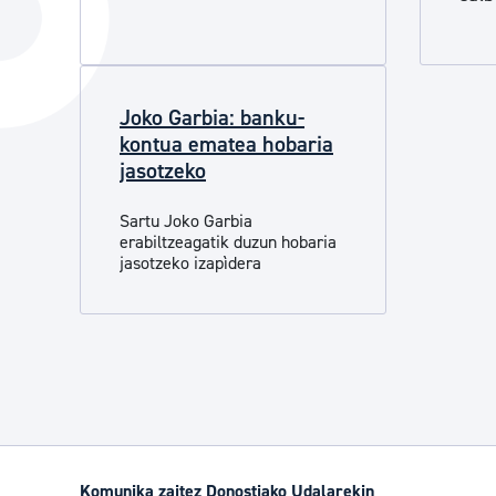
Hiria
Aktualita
Hiria orain
Albisteak
Hiria ezagutu
Abisuak
Joko Garbia: banku-
kontua ematea hobaria
Etorkizuneko hiria
Kultur ag
jasotzeko
Sartu Joko Garbia
erabiltzeagatik duzun hobaria
jasotzeko izapìdera
Komunika zaitez Donostiako Udalarekin