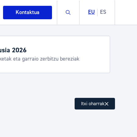
Buscar
EU
ES
Kontaktua
usia 2026
ketak eta garraio zerbitzu bereziak
intza
Itxi oharrak
ndakinak eta ingurumena