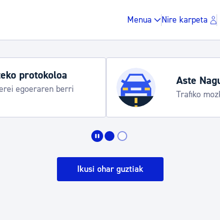
Menua
Nire karpeta
eko protokoloa
Aste Nag
rei egoeraren berri
Trafiko moz
Zergak eta isunak
Etxebizitza eta hirig
Ikusi ohar guztiak
Gune publikoa, ho