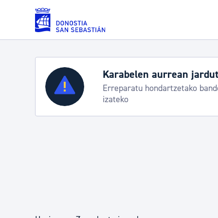
Eduki nagusira joan
Karabelen aurrean jardut
Zerbitzuak
Erreparatu hondartzetako bande
izateko
Errolda eta gai pertsonalak
Gizarte-zerbitzuak
Mugikortasuna