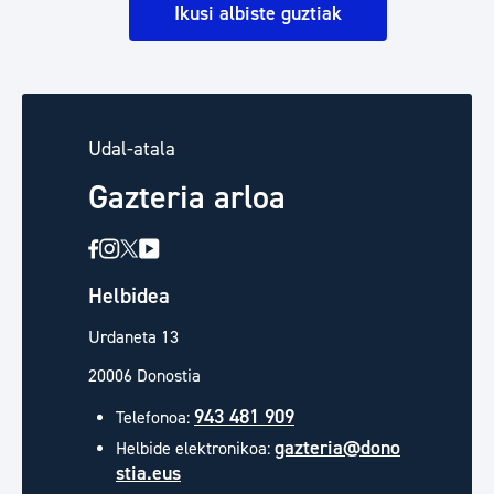
Ikusi albiste guztiak
Udal-atala
Gazteria arloa
Helbidea
Urdaneta 13
20006 Donostia
943 481 909
Telefonoa:
gazteria@dono
Helbide elektronikoa:
stia.eus