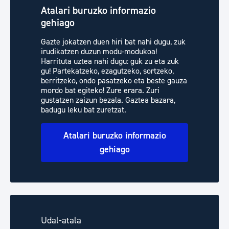
Atalari buruzko informazio
gehiago
Gazte jokatzen duen hiri bat nahi dugu, zuk
irudikatzen duzun modu-modukoa!
Harrituta uztea nahi dugu: guk zu eta zuk
gu! Partekatzeko, ezagutzeko, sortzeko,
berritzeko, ondo pasatzeko eta beste gauza
mordo bat egiteko! Zure erara. Zuri
gustatzen zaizun bezala. Gaztea bazara,
badugu leku bat zuretzat.
Atalari buruzko informazio
gehiago
Udal-atala