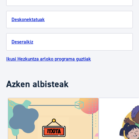
Deskonektatuak
Deseraikiz
Ikusi Hezkuntza arloko programa guztiak
Azken albisteak