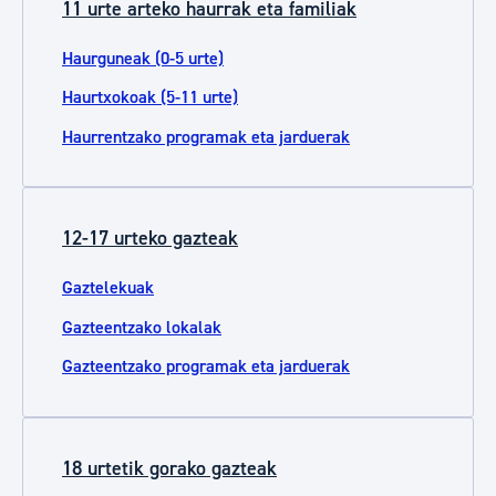
11 urte arteko haurrak eta familiak
Haurguneak (0-5 urte)
Haurtxokoak (5-11 urte)
Haurrentzako programak eta jarduerak
12-17 urteko gazteak
Gaztelekuak
Gazteentzako lokalak
Gazteentzako programak eta jarduerak
18 urtetik gorako gazteak