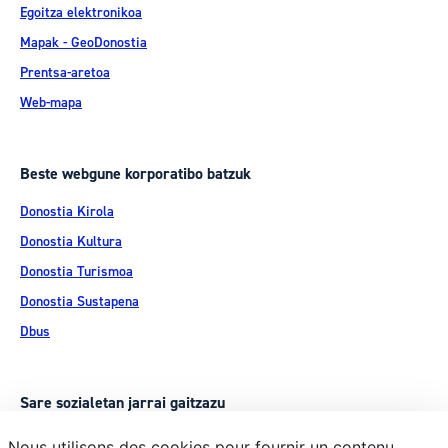
Egoitza elektronikoa
Mapak - GeoDonostia
Prentsa-aretoa
Web-mapa
Beste webgune korporatibo batzuk
Donostia Kirola
Donostia Kultura
Donostia Turismoa
Donostia Sustapena
Dbus
Sare sozialetan jarrai gaitzazu
Nous utilisons des cookies pour fournir un contenu