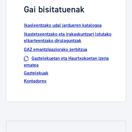
Gai bisitatuenak
Ikasleentzako udal jardueren katalogoa
Ikastetxeentzako eta irakaskuntzari lotutako
elkarteentzako dirulaguntzak
GAZ emantzipaziorako zerbitzua
Gaztelekuetan eta Haurtxokoetan izena
ematea
Gaztelekuak
Kontadores