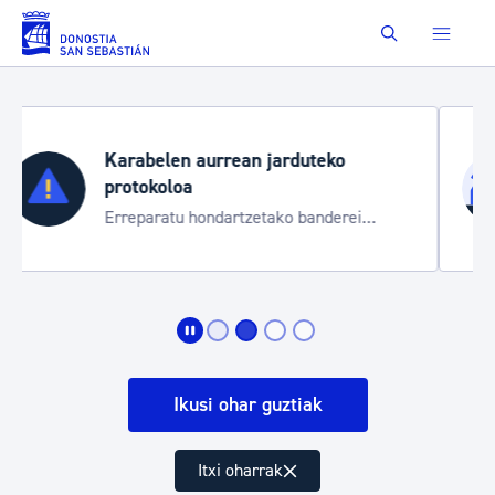
Saut au contenu principal
Buscar
Aste Nagusia 2026
Trafiko mozketak eta garraio zerbitzu
bereziak
Ikusi ohar guztiak
Itxi oharrak