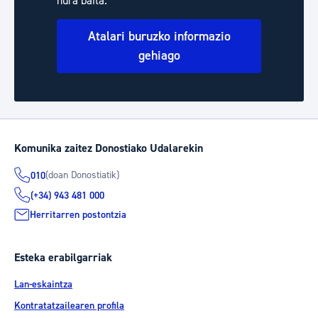
hura baita.
Atalari buruzko informazio
gehiago
Komunika zaitez Donostiako Udalarekin
(doan Donostiatik)
010
(+34) 943 481 000
Herritarren postontzia
Esteka erabilgarriak
Lan-eskaintza
Kontratatzailearen profila