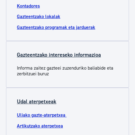
Kontadores
Gazteentzako lokalak
Gazteentzako programak eta jarduerak
Gazteentzako intereseko informazioa
Informa zaitez gazteei zuzenduriko baliabide eta
zerbitzuei buruz
Udal aterpetxeak
Uliako gazte-aterpetxea
Artikutzako aterpetxea