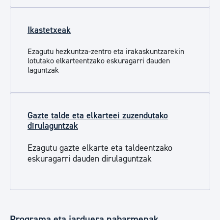
Ikastetxeak
Ezagutu hezkuntza-zentro eta irakaskuntzarekin
lotutako elkarteentzako eskuragarri dauden
laguntzak
Gazte talde eta elkarteei zuzendutako
dirulaguntzak
Ezagutu gazte elkarte eta taldeentzako
eskuragarri dauden dirulaguntzak
Programa eta jarduera nabarmenak