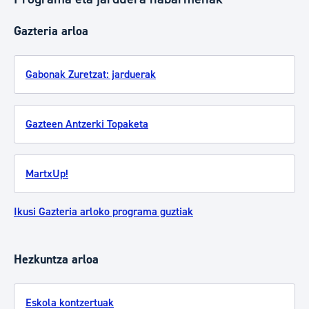
Gazteria arloa
Gabonak Zuretzat: jarduerak
Gazteen Antzerki Topaketa
MartxUp!
Ikusi Gazteria arloko programa guztiak
Hezkuntza arloa
Eskola kontzertuak