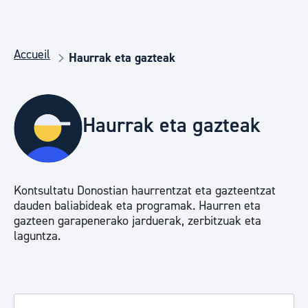
Accueil
Haurrak eta gazteak
Haurrak eta gazteak
Kontsultatu Donostian haurrentzat eta gazteentzat
dauden baliabideak eta programak. Haurren eta
gazteen garapenerako jarduerak, zerbitzuak eta
laguntza.