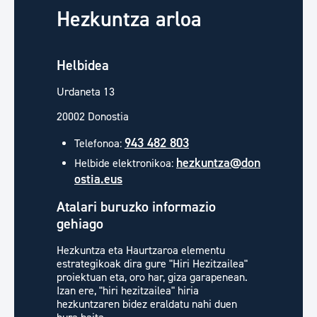
Hezkuntza arloa
Helbidea
Urdaneta 13
20002 Donostia
943 482 803
Telefonoa:
hezkuntza@don
Helbide elektronikoa:
ostia.eus
Atalari buruzko informazio
gehiago
Hezkuntza eta Haurtzaroa elementu
estrategikoak dira gure "Hiri Hezitzailea"
proiektuan eta, oro har, giza garapenean.
Izan ere, "hiri hezitzailea" hiria
hezkuntzaren bidez eraldatu nahi duen