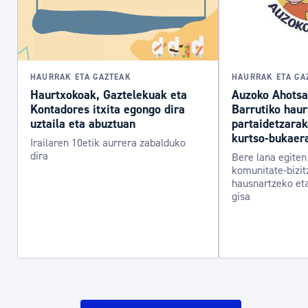
HAURRAK ETA GAZTEAK
HAURRAK ETA GA
Haurtxokoak, Gaztelekuak eta
Auzoko Ahotsa
Kontadores itxita egongo dira
Barrutiko hau
uztaila eta abuztuan
partaidetzara
kurtso-bukaer
Irailaren 10etik aurrera zabalduko
dira
Bere lana egiten 
komunitate-bizit
hausnartzeko et
gisa