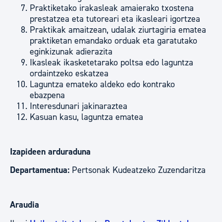
Praktiketako irakasleak amaierako txostena
prestatzea eta tutoreari eta ikasleari igortzea
Praktikak amaitzean, udalak ziurtagiria ematea
praktiketan emandako orduak eta garatutako
eginkizunak adierazita
Ikasleak ikasketetarako poltsa edo laguntza
ordaintzeko eskatzea
Laguntza emateko aldeko edo kontrako
ebazpena
Interesdunari jakinaraztea
Kasuan kasu, laguntza ematea
Izapideen arduraduna
Departamentua:
Pertsonak Kudeatzeko Zuzendaritza
Araudia