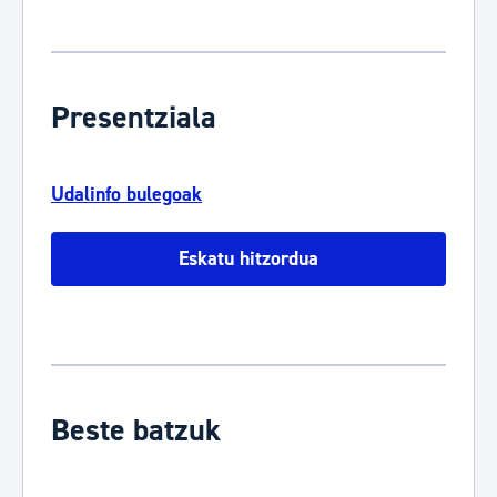
Presentziala
Udalinfo bulegoak
Eskatu hitzordua
Beste batzuk