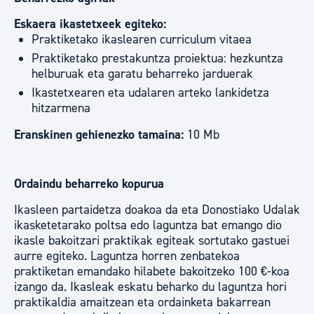
Eskaera ikastetxeek egiteko:
Praktiketako ikaslearen curriculum vitaea
Praktiketako prestakuntza proiektua: hezkuntza
helburuak eta garatu beharreko jarduerak
Ikastetxearen eta udalaren arteko lankidetza
hitzarmena
Eranskinen gehienezko tamaina:
10 Mb
Ordaindu beharreko kopurua
Ikasleen partaidetza doakoa da eta Donostiako Udalak
ikasketetarako poltsa edo laguntza bat emango dio
ikasle bakoitzari praktikak egiteak sortutako gastuei
aurre egiteko. Laguntza horren zenbatekoa
praktiketan emandako hilabete bakoitzeko 100 €-koa
izango da. Ikasleak eskatu beharko du laguntza hori
praktikaldia amaitzean eta ordainketa bakarrean