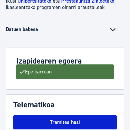
Ikusi
Unibertsitateko
eta
Prestakuntza Zikloetako
ikasleentzako programen oinarri arautzaileak
Datuen babesa
Izapidearen egoera
Epe barruan
Telematikoa
Tramitea hasi