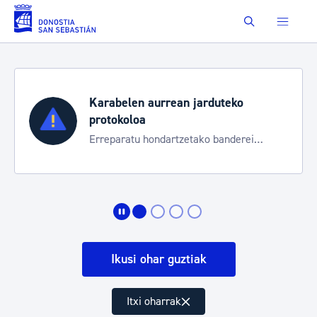
Eduki nagusira joan
Buscar
Karabelen aurrean jarduteko
protokoloa
Erreparatu hondartzetako banderei
egoeraren berri izateko
Ikusi ohar guztiak
Itxi oharrak