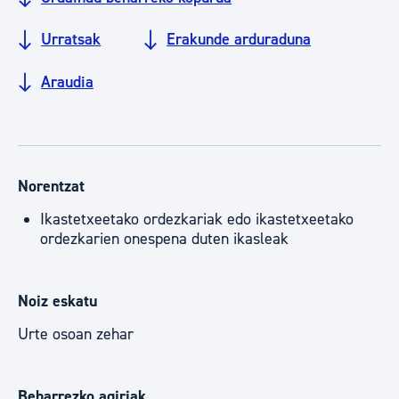
Urratsak
Erakunde arduraduna
Araudia
Norentzat
Ikastetxeetako ordezkariak edo ikastetxeetako
ordezkarien onespena duten ikasleak
Noiz eskatu
Urte osoan zehar
Beharrezko agiriak