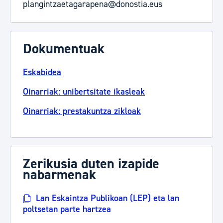
plangintzaetagarapena@donostia.eus
Dokumentuak
Eskabidea
Oinarriak: unibertsitate ikasleak
Oinarriak: prestakuntza zikloak
Zerikusia duten izapide
nabarmenak
Lan Eskaintza Publikoan (LEP) eta lan
poltsetan parte hartzea