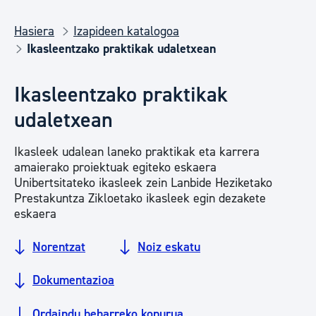
Hasiera
Izapideen katalogoa
Ikasleentzako praktikak udaletxean
Ikasleentzako praktikak
udaletxean
Ikasleek udalean laneko praktikak eta karrera
amaierako proiektuak egiteko eskaera
Unibertsitateko ikasleek zein Lanbide Heziketako
Prestakuntza Zikloetako ikasleek egin dezakete
eskaera
Norentzat
Noiz eskatu
Dokumentazioa
Ordaindu beharreko kopurua