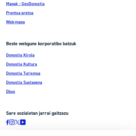
Mapak - GeoDonostia
Prentsa-aretoa
Web-mapa
Beste webgune korporatibo batzuk
Donostia Kirola
Donostia Kultura
Donostia Turismoa
Donostia Sustapena
Dbus
Sare sozialetan jarrai gaitzazu