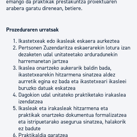
emango da praktikak prestakuntza proiektuaren
arabera garatu direnean, betiere.
Prozeduraren urratsak
Ikastetxeak edo ikasleak eskaera aurkeztea
Pertsonen Zuzendaritza eskaerarekin lotura izan
dezaketen udal unitateetako arduradunekin
harremanetan jartzea
Ikaslea onartzeko aukerarik baldin bada,
ikastetxearekin hitzarmena sinatzea aldez
aurretik egina ez bada eta ikastetxeari ikasleei
buruzko datuak eskatzea
Dagokion udal unitateko praktiketako irakaslea
izendatzea
Ikasleak eta irakasleak hitzarmena eta
praktikak onartzeko dokumentua formalizatzea
eta istripuetarako asegurua sinatzea, halakorik
ez badute
Praktikaldia garatzea