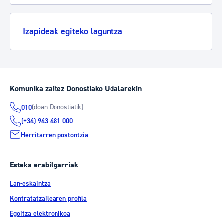
Izapideak egiteko laguntza
Komunika zaitez Donostiako Udalarekin
(doan Donostiatik)
010
(+34) 943 481 000
Herritarren postontzia
Esteka erabilgarriak
Lan-eskaintza
Kontratatzailearen profila
Egoitza elektronikoa