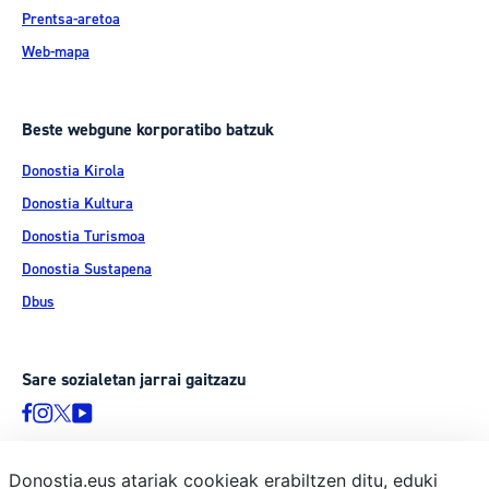
Prentsa-aretoa
Web-mapa
Beste webgune korporatibo batzuk
Donostia Kirola
Donostia Kultura
Donostia Turismoa
Donostia Sustapena
Dbus
Sare sozialetan jarrai gaitzazu
Donostia.eus atariak cookieak erabiltzen ditu, eduki