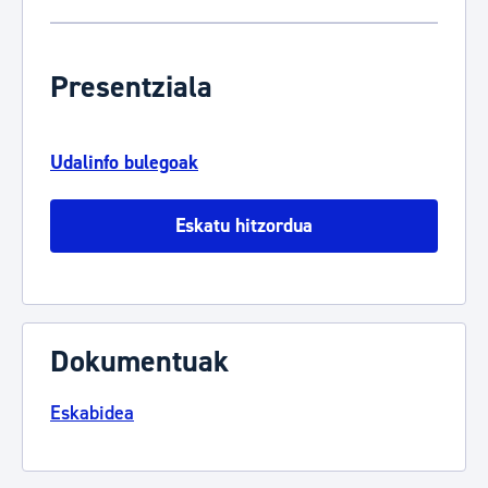
Presentziala
Udalinfo bulegoak
Eskatu hitzordua
Dokumentuak
Eskabidea