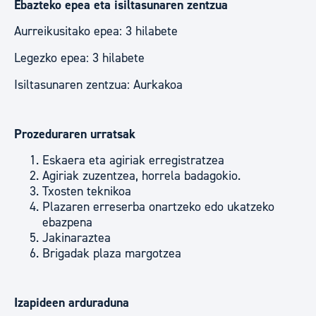
Ebazteko epea eta isiltasunaren zentzua
Aurreikusitako epea: 3 hilabete
Legezko epea: 3 hilabete
Isiltasunaren zentzua: Aurkakoa
Prozeduraren urratsak
Eskaera eta agiriak erregistratzea
Agiriak zuzentzea, horrela badagokio.
Txosten teknikoa
Plazaren erreserba onartzeko edo ukatzeko
ebazpena
Jakinaraztea
Brigadak plaza margotzea
Izapideen arduraduna