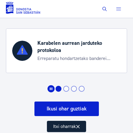
Eduki nagusira joan
Buscar
Karabelen aurrean jarduteko
protokoloa
Erreparatu hondartzetako banderei
egoeraren berri izateko
Ikusi ohar guztiak
Itxi oharrak