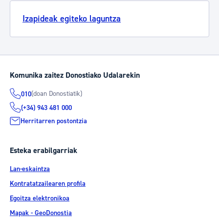
Izapideak egiteko laguntza
Komunika zaitez Donostiako Udalarekin
(doan Donostiatik)
010
(+34) 943 481 000
Herritarren postontzia
Esteka erabilgarriak
Lan-eskaintza
Kontratatzailearen profila
Egoitza elektronikoa
Mapak - GeoDonostia