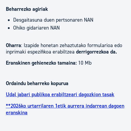
Beharrezko agiriak
Desgaitasuna duen pertsonaren NAN
Ohiko gidariaren NAN
Oharra
: Izapide honetan zehaztutako formularioa edo
inprimaki espezifikoa erabiltzea
derrigorrezkoa da.
Eranskinen gehienezko tamaina:
10 Mb
Ordaindu beharreko kopurua
Udal jabari publikoa erabiltzeari dagozkion tasak
**2026ko urtarrilaren 1etik aurrera indarrean dagoen
eranskina