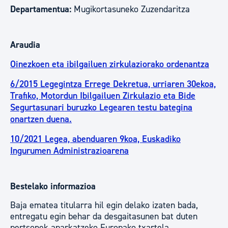
Departamentua:
Mugikortasuneko Zuzendaritza
Araudia
Oinezkoen eta ibilgailuen zirkulaziorako ordenantza
6/2015 Legegintza Errege Dekretua, urriaren 30ekoa,
Trafiko, Motordun Ibilgailuen Zirkulazio eta Bide
Segurtasunari buruzko Legearen testu bategina
onartzen duena.
10/2021 Legea, abenduaren 9koa, Euskadiko
Ingurumen Administrazioarena
Bestelako informazioa
Baja ematea titularra hil egin delako izaten bada,
entregatu egin behar da desgaitasunen bat duten
pertsonek aparkatzeko Europako txartela.