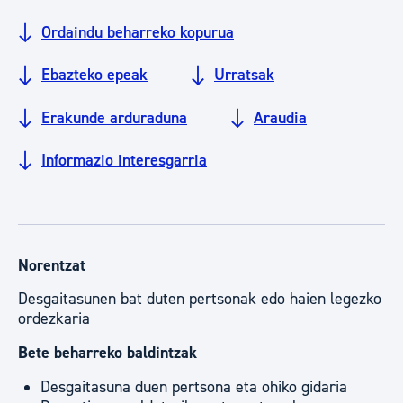
Ordaindu beharreko kopurua
Ebazteko epeak
Urratsak
Erakunde arduraduna
Araudia
Informazio interesgarria
Norentzat
Desgaitasunen bat duten pertsonak edo haien legezko
ordezkaria
Bete beharreko baldintzak
Desgaitasuna duen pertsona eta ohiko gidaria