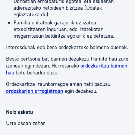
Donostian erroldaturik egotea, eta eskaeran
adierazitako helbidean bizitzea (Udalak
egiaztatuko du).
Familia unitateak garajerik ez izatea
etxebizitzaren inguruan, edo, izatekotan,
irisgarritasun baldintza egokirik ez betetzea.
Interesdunak edo bera ordezkatzeko baimena duenak.
Beste pertsona bat baimen dezakezu tramite hau zure
izenean egin dezan. Horretarako
ordezkaritza baimen
hau
bete beharko duzu.
Ordezkaritza iraunkorragoa eman nahi baduzu,
ordezkarien erregistroan
egin dezakezu.
Noiz eskatu
Urte osoan zehar