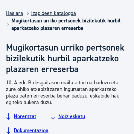
Hasiera
Izapideen katalogoa
Mugikortasun urriko pertsonek bizilekutik hurbil
aparkatzeko plazaren erreserba
Mugikortasun urriko pertsonek
bizilekutik hurbil aparkatzeko
plazaren erreserba
10, A edo B desgaitasun maila aitortua baduzu eta
zure ohiko etxebizitzaren inguruetan aparkatzeko
plaza baten erreserba behar baduzu, eskabide hau
egiteko aukera duzu.
Norentzat
Noiz eskatu
Dokumentazioa