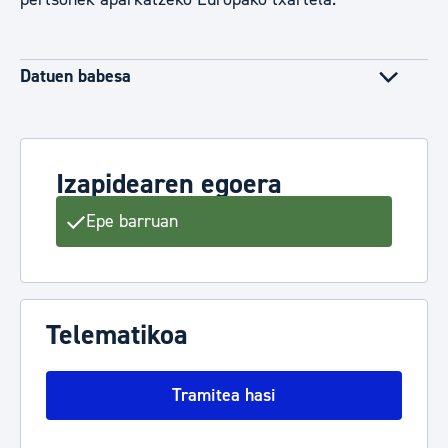
Datuen babesa
Izapidearen egoera
Epe barruan
Telematikoa
Tramitea hasi