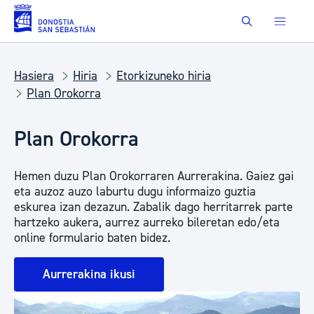
Eduki nagusira joan
Buscar
Hasiera
Hiria
Etorkizuneko hiria
Plan Orokorra
Plan Orokorra
Hemen duzu Plan Orokorraren Aurrerakina. Gaiez gai
eta auzoz auzo laburtu dugu informaizo guztia
eskurea izan dezazun. Zabalik dago herritarrek parte
hartzeko aukera, aurrez aurreko bileretan edo/eta
online formulario baten bidez.
Aurrerakina ikusi