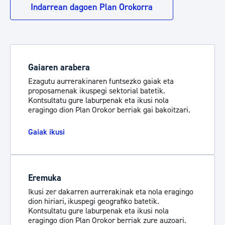
Indarrean dagoen Plan Orokorra
Gaiaren arabera
Ezagutu aurrerakinaren funtsezko gaiak eta
proposamenak ikuspegi sektorial batetik.
Kontsultatu gure laburpenak eta ikusi nola
eragingo dion Plan Orokor berriak gai bakoitzari.
Gaiak ikusi
Eremuka
Ikusi zer dakarren aurrerakinak eta nola eragingo
dion hiriari, ikuspegi geografiko batetik.
Kontsultatu gure laburpenak eta ikusi nola
eragingo dion Plan Orokor berriak zure auzoari.