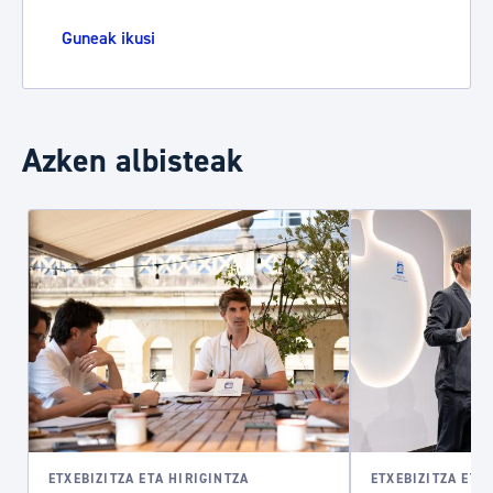
Guneak ikusi
Azken albisteak
ETXEBIZITZA ETA HIRIGINTZA
ETXEBIZITZA ETA