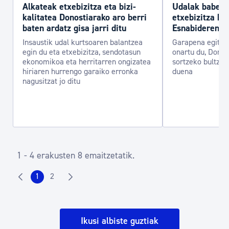
Alkateak etxebizitza eta bizi-
Udalak babest
kalitatea Donostiarako aro berri
etxebizitza ber
baten ardatz gisa jarri ditu
Esnabideren 
Insaustik udal kurtsoaren balantzea
Garapena egitek
egin du eta etxebizitza, sendotasun
onartu du, Donos
ekonomikoa eta herritarren ongizatea
sortzeko bultza
hiriaren hurrengo garaiko erronka
duena
nagusitzat jo ditu
1 - 4 erakusten 8 emaitzetatik.
1
2
Ikusi albiste guztiak