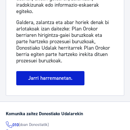
iradokizunak edo informazio-eskaerak
egiteko.
Galdera, zalantza eta abar horiek denak bi
arlotakoak izan daitezke: Plan Orokor
berriaren hirigintza-gaiei buruzkoak eta
parte hartzeko prozesuei buruzkoak,
Donostiako Udalak herritarrek Plan Orokor
berria egiten parte hartzeko irekita dituen
prozesuei buruzkoak.
Jarri harremanetan.
Komunika zaitez Donostiako Udalarekin
(doan Donostiatik)
010