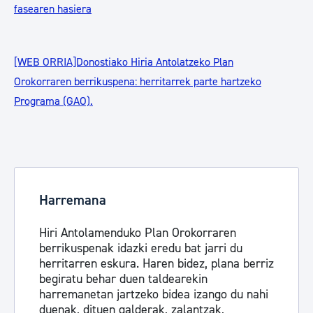
fasearen hasiera
[WEB ORRIA]Donostiako Hiria Antolatzeko Plan
Orokorraren berrikuspena: herritarrek parte hartzeko
Programa (GAO).
Harremana
Hiri Antolamenduko Plan Orokorraren
berrikuspenak idazki eredu bat jarri du
herritarren eskura. Haren bidez, plana berriz
begiratu behar duen taldearekin
harremanetan jartzeko bidea izango du nahi
duenak, dituen galderak, zalantzak,