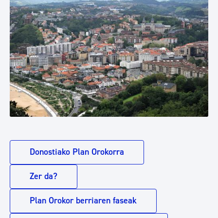
Donostiako Plan Orokorra
Zer da?
Plan Orokor berriaren faseak