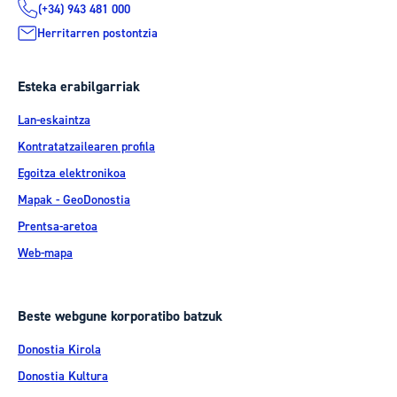
(+34) 943 481 000
Herritarren postontzia
Esteka erabilgarriak
Lan-eskaintza
Kontratatzailearen profila
Egoitza elektronikoa
Mapak - GeoDonostia
Prentsa-aretoa
Web-mapa
Beste webgune korporatibo batzuk
Donostia Kirola
Donostia Kultura