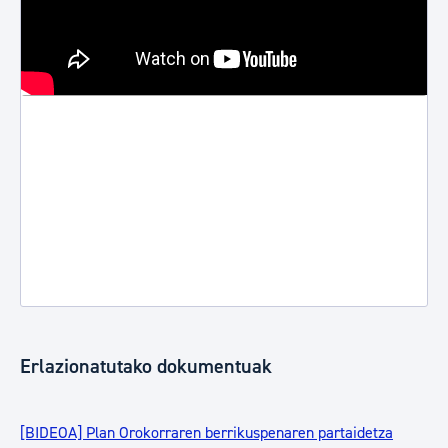
Erlazionatutako dokumentuak
[BIDEOA] Plan Orokorraren berrikuspenaren partaidetza