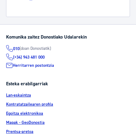
Komunika zaitez Donostiako Udalarekin
(doan Donostiatik)
010
(+34) 943 481 000
Herritarren postontzia
Esteka erabilgarriak
Lan-eskaintza
Kontratatzailearen profila
Egoitza elektronikoa
Mapak - GeoDonostia
Prentsa-aretoa