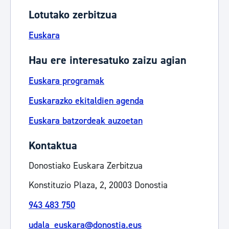
Lotutako zerbitzua
Euskara
Hau ere interesatuko zaizu agian
Euskara programak
Euskarazko ekitaldien agenda
Euskara batzordeak auzoetan
Kontaktua
Donostiako Euskara Zerbitzua
Konstituzio Plaza, 2, 20003 Donostia
943 483 750
udala_euskara@donostia.eus