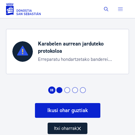
Eduki nagusira joan
Buscar
Karabelen aurrean jarduteko
protokoloa
Erreparatu hondartzetako banderei
egoeraren berri izateko
Ikusi ohar guztiak
Itxi oharrak