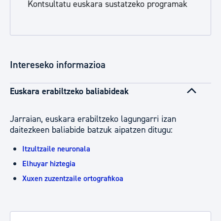
Kontsultatu euskara sustatzeko programak
Intereseko informazioa
Euskara erabiltzeko baliabideak
Jarraian, euskara erabiltzeko lagungarri izan
daitezkeen baliabide batzuk aipatzen ditugu:
Itzultzaile neuronala
Elhuyar hiztegia
Xuxen zuzentzaile ortografikoa