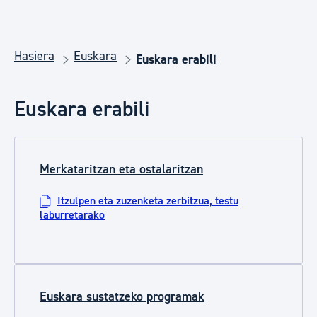
Hasiera
Euskara
Euskara erabili
Euskara erabili
Merkataritzan eta ostalaritzan
Itzulpen eta zuzenketa zerbitzua, testu
laburretarako
Euskara sustatzeko programak