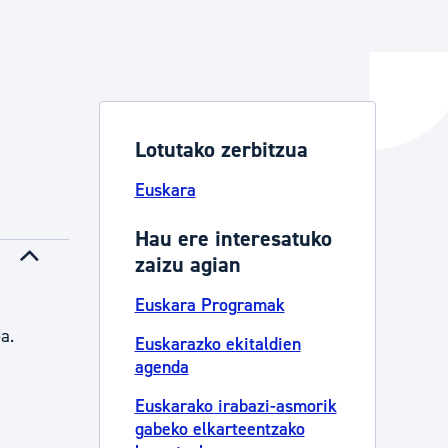
ta enplegua
Lotutako zerbitzua
ubideak eta bizikidetza
Euskara
Hau ere interesatuko
zaizu agian
Euskara Programak
a.
Euskarazko ekitaldien
agenda
Euskarako irabazi-asmorik
gabeko elkarteentzako