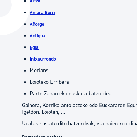
Altza
Hiria
Aktualita
Amara Berri
Hiria orain
Albisteak
Añorga
Hiria ezagutu
Abisuak
Antigua
Etorkizuneko hiria
Kultur ag
Egia
Intxaurrondo
Morlans
Loiolako Erribera
Parte Zaharreko euskara batzordea
Gainera, Korrika antolatzeko edo Euskararen Egu
Igeldon, Loiolan, …
Udalak sustatu ditu batzordeak, eta haien koordi