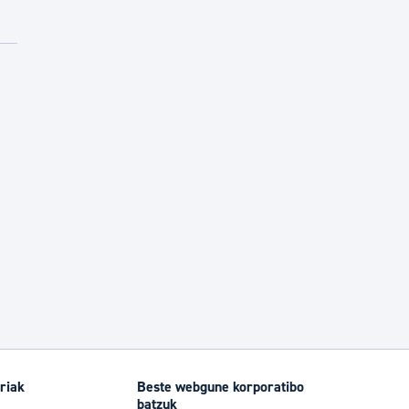
riak
Beste webgune korporatibo
batzuk