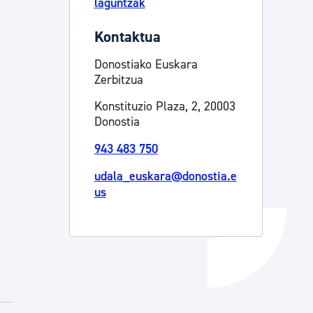
laguntzak
Izapideen katalogoa
Kontaktua
Donostiako Euskara
Tramitaziorako laguntza
Zerbitzua
Konstituzio Plaza, 2, 20003
Donostia
943 483 750
udala_euskara@donostia.e
us