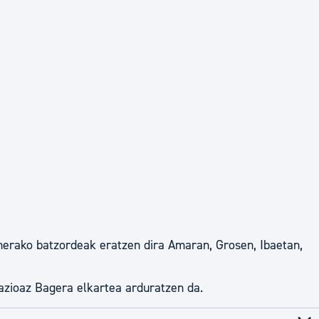
tea
Udal administrazioa
Iragarki ofizialen taula
Egutegi fiskala
enda
Gardentasun ataria
nerako batzordeak eratzen dira Amaran, Grosen, Ibaetan,
nazioaz Bagera elkartea arduratzen da.