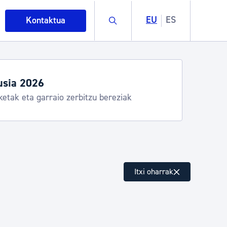
Buscar
EU
ES
Kontaktua
usia 2026
ketak eta garraio zerbitzu bereziak
intza
Itxi oharrak
ndakinak eta ingurumena