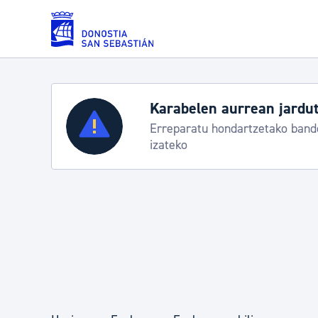
Eduki nagusira joan
Karabelen aurrean jardut
Zerbitzuak
Erreparatu hondartzetako bande
izateko
Errolda eta gai pertsonalak
Gizarte-zerbitzuak
Mugikortasuna