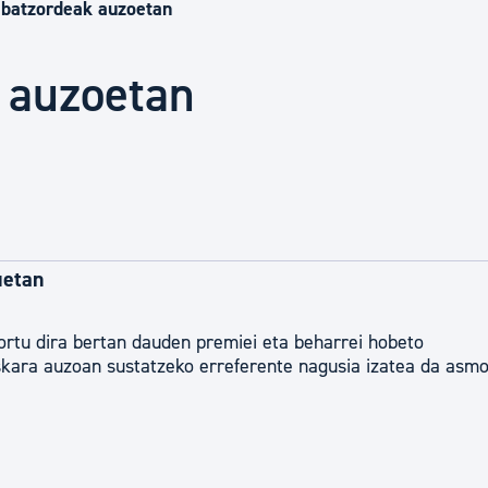
Euskara
 batzordeak auzoetan
 auzoetan
Garapen ekonomikoa e
Berdintasuna, Giza Esk
Kultura
muetan
Turismoa
rtu dira bertan dauden premiei eta beharrei hobeto
skara auzoan sustatzeko erreferente nagusia izatea da asmo