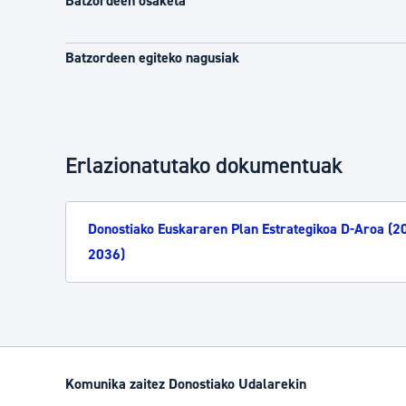
Batzordeen osaketa
Batzordeen egiteko nagusiak
Erlazionatutako dokumentuak
Donostiako Euskararen Plan Estrategikoa D-Aroa (2
2036)
Komunika zaitez Donostiako Udalarekin