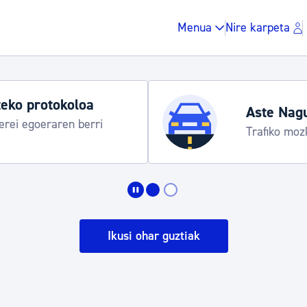
Menua
Nire karpeta
eko protokoloa
Aste Nag
rei egoeraren berri
Trafiko moz
Zergak eta isunak
Etxebizitza eta hirig
Ikusi ohar guztiak
Gune publikoa, ho