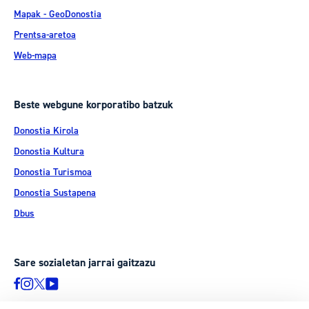
Mapak - GeoDonostia
Prentsa-aretoa
Web-mapa
Beste webgune korporatibo batzuk
Donostia Kirola
Donostia Kultura
Donostia Turismoa
Donostia Sustapena
Dbus
Sare sozialetan jarrai gaitzazu