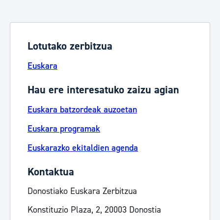
Lotutako zerbitzua
Euskara
Hau ere interesatuko zaizu agian
Euskara batzordeak auzoetan
Euskara programak
Euskarazko ekitaldien agenda
Kontaktua
Donostiako Euskara Zerbitzua
Konstituzio Plaza, 2, 20003 Donostia