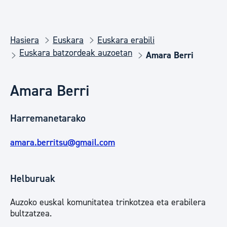
Hasiera
Euskara
Euskara erabili
Euskara batzordeak auzoetan
Amara Berri
Amara Berri
Harremanetarako
amara.berritsu@gmail.com
Helburuak
Auzoko euskal komunitatea trinkotzea eta erabilera
bultzatzea.