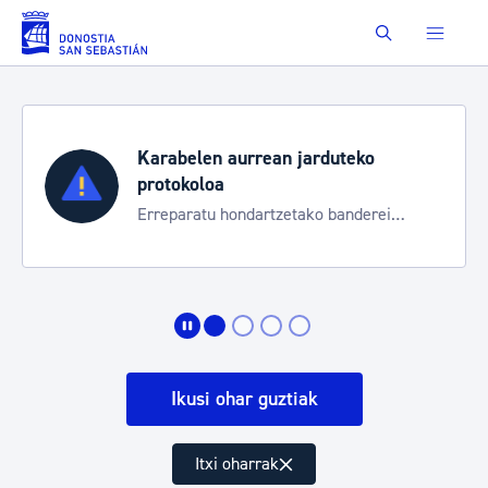
Eduki nagusira joan
Buscar
Karabelen aurrean jarduteko
protokoloa
Erreparatu hondartzetako banderei
egoeraren berri izateko
Ikusi ohar guztiak
Itxi oharrak