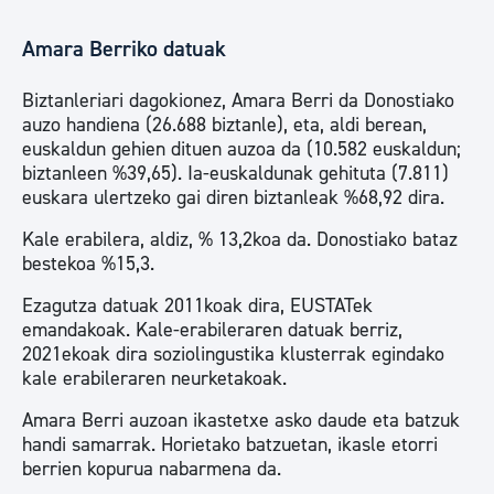
Amara Berriko datuak
Biztanleriari dagokionez, Amara Berri da Donostiako
auzo handiena (26.688 biztanle), eta, aldi berean,
euskaldun gehien dituen auzoa da (10.582 euskaldun;
biztanleen %39,65). Ia-euskaldunak gehituta (7.811)
euskara ulertzeko gai diren biztanleak %68,92 dira.
Kale erabilera, aldiz, % 13,2koa da. Donostiako bataz
bestekoa %15,3.
Ezagutza datuak 2011koak dira, EUSTATek
emandakoak. Kale-erabileraren datuak berriz,
2021ekoak dira soziolingustika klusterrak egindako
kale erabileraren neurketakoak.
Amara Berri auzoan ikastetxe asko daude eta batzuk
handi samarrak. Horietako batzuetan, ikasle etorri
berrien kopurua nabarmena da.