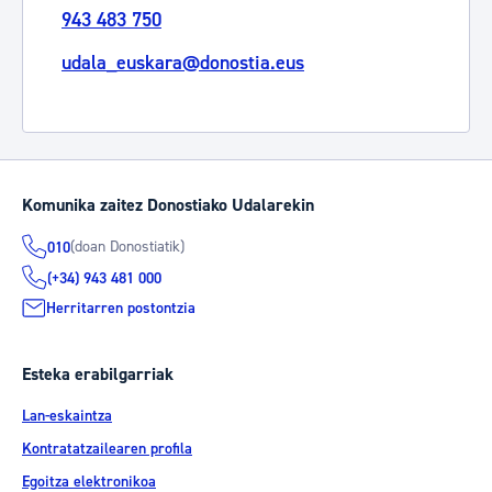
943 483 750
udala_euskara@donostia.eus
Komunika zaitez Donostiako Udalarekin
(doan Donostiatik)
010
(+34) 943 481 000
Herritarren postontzia
Esteka erabilgarriak
Lan-eskaintza
Kontratatzailearen profila
Egoitza elektronikoa