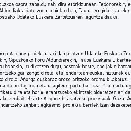
ipuzkoa osora zabaldu nahi dira etorkizunean, "edonorekin, 
tea
Udal administrazioa
Aldundiak abiatu zuen proiektu hau, Tauparen gidaritzarekin
nostiako Udaleko Euskara Zerbitzuaren laguntza dauka.
Iragarki ofizialen taula
Egutegi fiskala
enda
Gardentasun ataria
rga Arigune proiektua ari da garatzen Udaleko Euskara Zer
kin, Gipuzkoako Foru Aldundiarekin, Taupa Euskara Elkarte
u honekin, irudikatzen dugu, besteak beste, epe jakin batea
rtzeko gai izango direla, eta jendartean euskal hiztunek e
o direla, Añorga euskaraz eroso aritzeko eremu bilakatuz. 
oa da bizilagunen eta eragileen parte hartzea. Orain arte e
ifikatu dira eta horiei erantzuteko ekintzak bideratzen ari da
gako zenbait elkarte Arigune bilakatzeko prozesuak, Gazte A
ndartzeko zenbait egitasmo, proiektu berriek izan dezakete