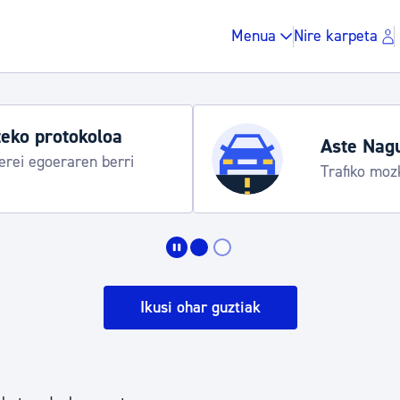
Menua
Nire karpeta
eko protokoloa
Aste Nag
rei egoeraren berri
Trafiko moz
Zergak eta isunak
Etxebizitza eta hirig
Ikusi ohar guztiak
Gune publikoa, ho