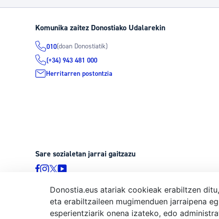
Komunika zaitez Donostiako Udalarekin
(doan Donostiatik)
010
(+34) 943 481 000
Herritarren postontzia
Sare sozialetan jarrai gaitzazu
Donostia.eus atariak cookieak erabiltzen ditu
eta erabiltzaileen mugimenduen jarraipena eg
© Donostiako Udala, Ijentea 1, 20003 Donostia
esperientziarik onena izateko, edo administr