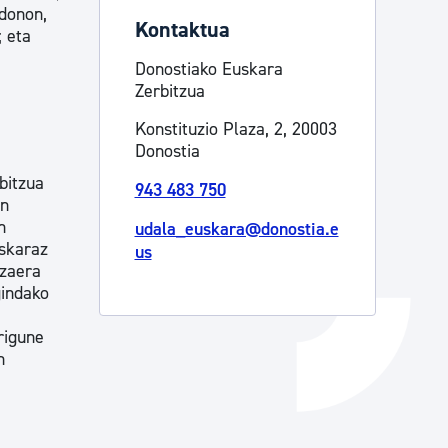
edonon,
Kontaktua
Izapideen katalogoa
; eta
Donostiako Euskara
Zerbitzua
Tramitaziorako laguntza
Konstituzio Plaza, 2, 20003
Donostia
bitzua
943 483 750
en
n
udala_euskara@donostia.e
uskaraz
us
Izaera
gindako
rigune
n