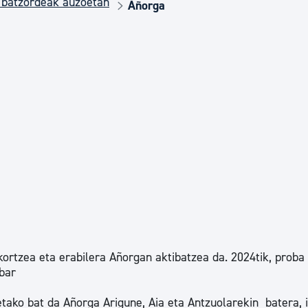
 batzordeak auzoetan
Euskara
Añorga
Garapen ekonomikoa e
Berdintasuna, Giza Esk
Kultura
Turismoa
rtzea eta erabilera Añorgan aktibatzea da. 2024tik, proba
bar
etako bat da Añorga Arigune, Aia eta Antzuolarekin batera, i