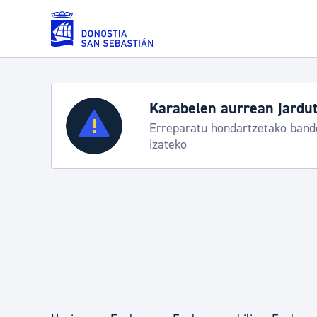
Eduki nagusira joan
Karabelen aurrean jardut
Zerbitzuak
Erreparatu hondartzetako bande
izateko
Errolda eta gai pertsonalak
Gizarte-zerbitzuak
Mugikortasuna