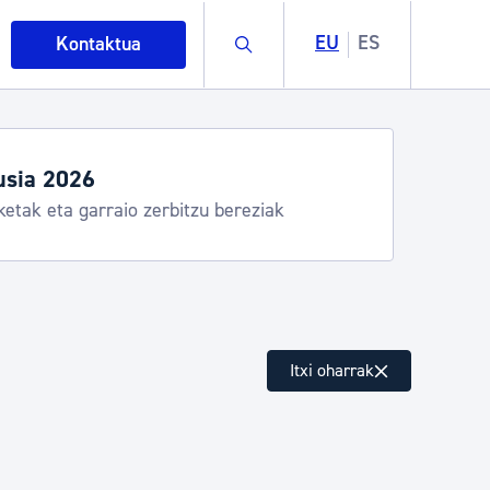
Buscar
EU
ES
Kontaktua
usia 2026
ketak eta garraio zerbitzu bereziak
intza
Itxi oharrak
ndakinak eta ingurumena