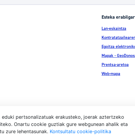
Esteka erabilgar
Lan-eskaintza
Kontratatzailearen
Egoitza elektronik
Mapak - GeoDonos
Prentsa-aretoa
Web-mapa
, eduki pertsonalizatuak erakusteko, joerak aztertzeko
iteko. Onartu cookie guztiak gure webgunean ahalik eta
Lege-ohar
atu zure lehentasunak.
Kontsultatu cookie-politika