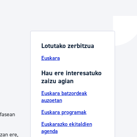
ta enplegua
Lotutako zerbitzua
ubideak eta bizikidetza
Euskara
Hau ere interesatuko
zaizu agian
Euskara batzordeak
auzoetan
Euskara programak
 fasean
Euskarazko ekitaldien
agenda
zan ere,