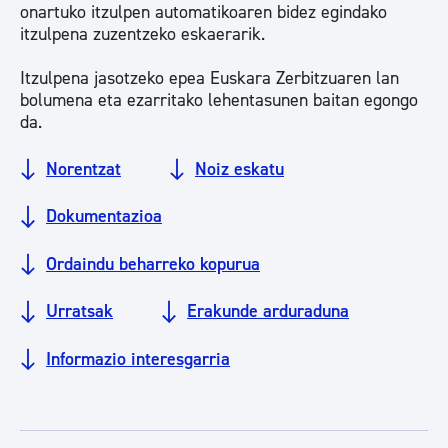
onartuko itzulpen automatikoaren bidez egindako
itzulpena zuzentzeko eskaerarik.
Itzulpena jasotzeko epea Euskara Zerbitzuaren lan
bolumena eta ezarritako lehentasunen baitan egongo
da.
Norentzat
Noiz eskatu
Dokumentazioa
Ordaindu beharreko kopurua
Urratsak
Erakunde arduraduna
Informazio interesgarria