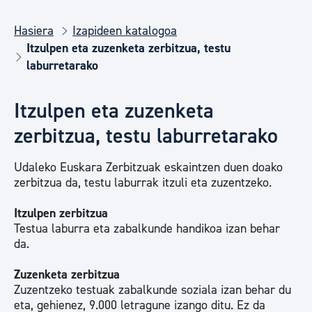
Hasiera
Izapideen katalogoa
Itzulpen eta zuzenketa zerbitzua, testu
laburretarako
Itzulpen eta zuzenketa
zerbitzua, testu laburretarako
Udaleko Euskara Zerbitzuak eskaintzen duen doako
zerbitzua da, testu laburrak itzuli eta zuzentzeko.
Itzulpen zerbitzua
Testua laburra eta zabalkunde handikoa izan behar
da.
Zuzenketa zerbitzua
Zuzentzeko testuak zabalkunde soziala izan behar du
eta, gehienez, 9.000 letragune izango ditu. Ez da