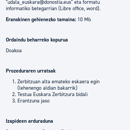
"udala_euskara@donostia.eus" eta formatu
informatiko betegarrian (Libre office, word).
Eranskinen gehienezko tamaina:
10 Mb
Ordaindu beharreko kopurua
Doakoa
Prozeduraren urratsak
Zerbitzuan alta emateko eskaera egin
(lehenengo aldian bakarrik)
Testua Euskara Zerbitzura bidali
Erantzuna jaso
Izapideen arduraduna