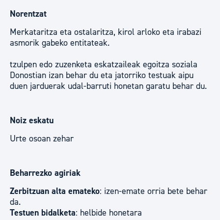
Norentzat
Merkataritza eta ostalaritza, kirol arloko eta irabazi
asmorik gabeko entitateak.
tzulpen edo zuzenketa eskatzaileak egoitza soziala
Donostian izan behar du eta jatorriko testuak aipu
duen jarduerak udal-barruti honetan garatu behar du.
Noiz eskatu
Urte osoan zehar
Beharrezko agiriak
Zerbitzuan alta emateko
: izen-emate orria bete behar
da.
Testuen bidalketa
: helbide honetara