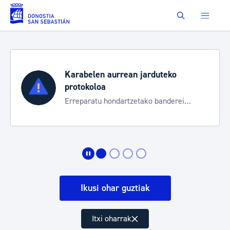
Eduki nagusira joan
Buscar
Karabelen aurrean jarduteko
protokoloa
Erreparatu hondartzetako banderei
egoeraren berri izateko
Ikusi ohar guztiak
Itxi oharrak