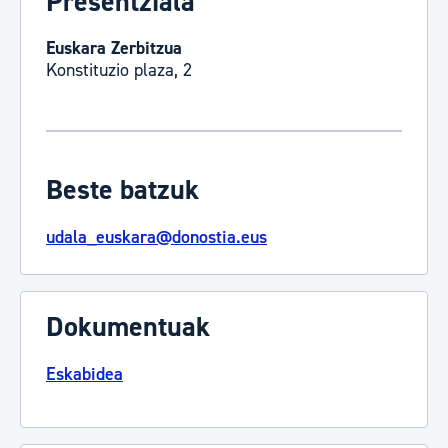
Presentziala
Euskara Zerbitzua
Konstituzio plaza, 2
Beste batzuk
udala_euskara@donostia.eus
Dokumentuak
Eskabidea