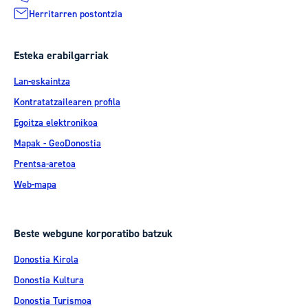
Herritarren postontzia
Esteka erabilgarriak
Lan-eskaintza
Kontratatzailearen profila
Egoitza elektronikoa
Mapak - GeoDonostia
Prentsa-aretoa
Web-mapa
Beste webgune korporatibo batzuk
Donostia Kirola
Donostia Kultura
Donostia Turismoa