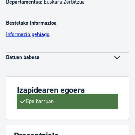
Departamentua:
Euskara Zerbitzua
Bestelako informazioa
Informazio gehiago
Datuen babesa
Izapidearen egoera
Epe barruan