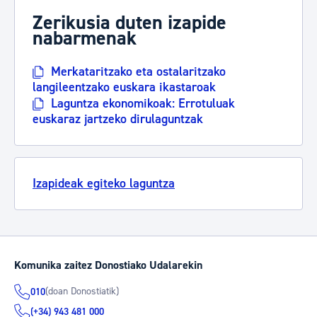
Zerikusia duten izapide
nabarmenak
Merkataritzako eta ostalaritzako
langileentzako euskara ikastaroak
Laguntza ekonomikoak: Errotuluak
euskaraz jartzeko dirulaguntzak
Izapideak egiteko laguntza
Komunika zaitez Donostiako Udalarekin
(doan Donostiatik)
010
(+34) 943 481 000