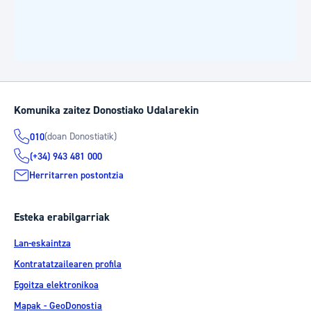
Komunika zaitez Donostiako Udalarekin
(doan Donostiatik)
010
(+34) 943 481 000
Herritarren postontzia
Esteka erabilgarriak
Lan-eskaintza
Kontratatzailearen profila
Egoitza elektronikoa
Mapak - GeoDonostia