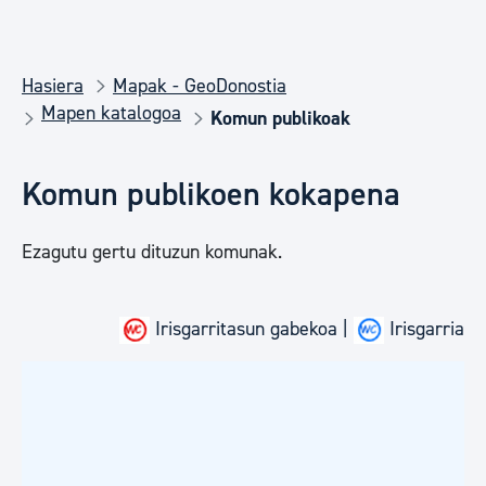
Hasiera
Mapak - GeoDonostia
Mapen katalogoa
Komun publikoak
Komun publikoen kokapena
Ezagutu gertu dituzun komunak.
Irisgarritasun gabekoa |
Irisgarria