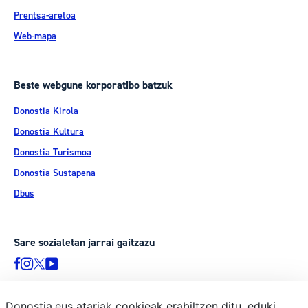
Prentsa-aretoa
Web-mapa
Beste webgune korporatibo batzuk
Donostia Kirola
Donostia Kultura
Donostia Turismoa
Donostia Sustapena
Dbus
Sare sozialetan jarrai gaitzazu
Donostia.eus atariak cookieak erabiltzen ditu, eduki