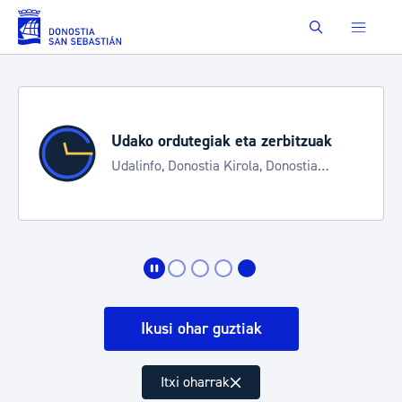
Eduki nagusira joan
Buscar
Udako ordutegiak eta zerbitzuak
Udalinfo, Donostia Kirola, Donostia
Kultura, San Telmo, Urgull, Hondalea,
Turismoa
Ikusi ohar guztiak
Itxi oharrak