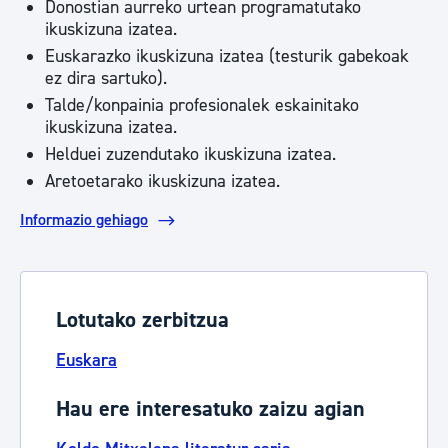
Donostian aurreko urtean programatutako
ikuskizuna izatea.
Euskarazko ikuskizuna izatea (testurik gabekoak
ez dira sartuko).
Talde/konpainia profesionalek eskainitako
ikuskizuna izatea.
Helduei zuzendutako ikuskizuna izatea.
Aretoetarako ikuskizuna izatea.
Informazio gehiago
Lotutako zerbitzua
Euskara
Hau ere interesatuko zaizu agian