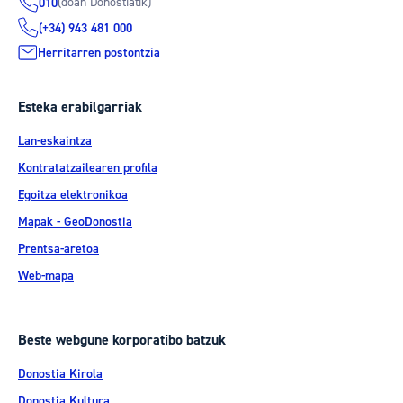
(doan Donostiatik)
010
(+34) 943 481 000
Herritarren postontzia
Esteka erabilgarriak
Lan-eskaintza
Kontratatzailearen profila
Egoitza elektronikoa
Mapak - GeoDonostia
Prentsa-aretoa
Web-mapa
Beste webgune korporatibo batzuk
Donostia Kirola
Donostia Kultura