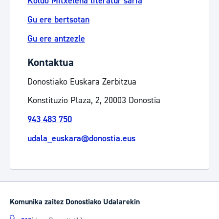
Koldo Mitxelena literatur saria
Gu ere bertsotan
Gu ere antzezle
Kontaktua
Donostiako Euskara Zerbitzua
Konstituzio Plaza, 2, 20003 Donostia
943 483 750
udala_euskara@donostia.eus
Komunika zaitez Donostiako Udalarekin