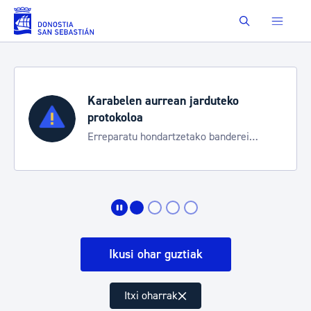
Eduki nagusira joan
Buscar
Karabelen aurrean jarduteko
protokoloa
Erreparatu hondartzetako banderei
egoeraren berri izateko
Ikusi ohar guztiak
Itxi oharrak