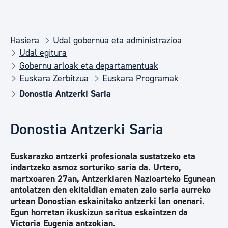
Hasiera
Udal gobernua eta administrazioa
Udal egitura
Gobernu arloak eta departamentuak
Euskara Zerbitzua
Euskara Programak
Donostia Antzerki Saria
Donostia Antzerki Saria
Euskarazko antzerki profesionala sustatzeko eta
indartzeko asmoz sorturiko saria da. Urtero,
martxoaren 27an, Antzerkiaren Nazioarteko Egunean
antolatzen den ekitaldian ematen zaio saria aurreko
urtean Donostian eskainitako antzerki lan onenari.
Egun horretan ikuskizun saritua eskaintzen da
Victoria Eugenia antzokian.