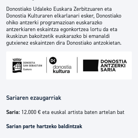
Donostiako Udaleko Euskara Zerbitzuaren eta
Donostia Kulturaren elkarlanari esker, Donostiako
ohiko antzerki programazioan euskarazko
antzerkiaren eskaintza egonkortzea lortu da eta
ikuskizun bakoitzetik euskarazko bi emanaldi
gutxienez eskaintzen dira Donostiako antzokietan.
Sariaren ezaugarriak
Saria:
12.000 € eta euskal artista baten artelan bat
Sarian parte hartzeko baldintzak