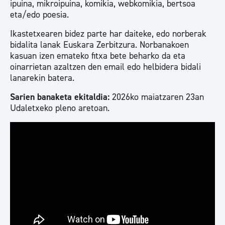
ipuina, mikroipuina, komikia, webkomikia, bertsoa
eta/edo poesia.
Ikastetxearen bidez parte har daiteke, edo norberak
bidalita lanak Euskara Zerbitzura. Norbanakoen
kasuan izen emateko fitxa bete beharko da eta
oinarrietan azaltzen den email edo helbidera bidali
lanarekin batera.
Sarien banaketa ekitaldia:
2026ko maiatzaren 23an
Udaletxeko pleno aretoan.