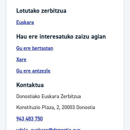
Lotutako zerbitzua
Euskara
Hau ere interesatuko zaizu agian
Gu ere bertsotan
Xare
Gu ere antzezle
Kontaktua
Donostiako Euskara Zerbitzua
Konstituzio Plaza, 2, 20003 Donostia
943 483 750