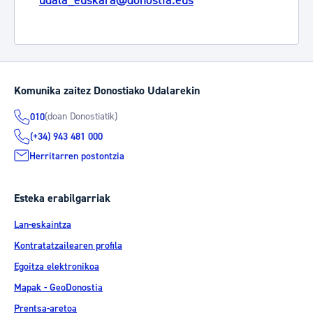
udala_euskara@donostia.eus
Komunika zaitez Donostiako Udalarekin
(doan Donostiatik)
010
(+34) 943 481 000
Herritarren postontzia
Esteka erabilgarriak
Lan-eskaintza
Kontratatzailearen profila
Egoitza elektronikoa
Mapak - GeoDonostia
Prentsa-aretoa