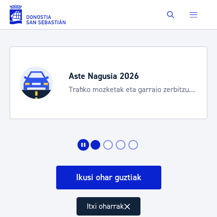
Eduki nagusira joan
Buscar
Aste Nagusia 2026
Trafiko mozketak eta garraio zerbitzu
bereziak
Ikusi ohar guztiak
Itxi oharrak