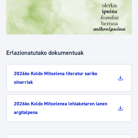
Erlazionatutako dokumentuak
2026ko Koldo Mitxelena literatur sariko
oinarriak
2026ko Koldo Mitxelenea lehiaketaren lanen
argitalpena