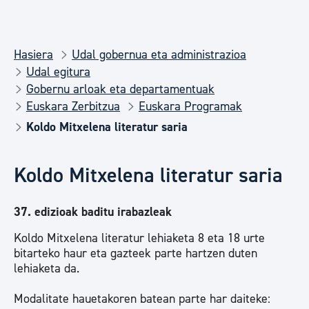
Hasiera
Udal gobernua eta administrazioa
Udal egitura
Gobernu arloak eta departamentuak
Euskara Zerbitzua
Euskara Programak
Koldo Mitxelena literatur saria
Koldo Mitxelena literatur saria
37. edizioak baditu irabazleak
Koldo Mitxelena literatur lehiaketa 8 eta 18 urte
bitarteko haur eta gazteek parte hartzen duten
lehiaketa da.
Modalitate hauetakoren batean parte har daiteke: