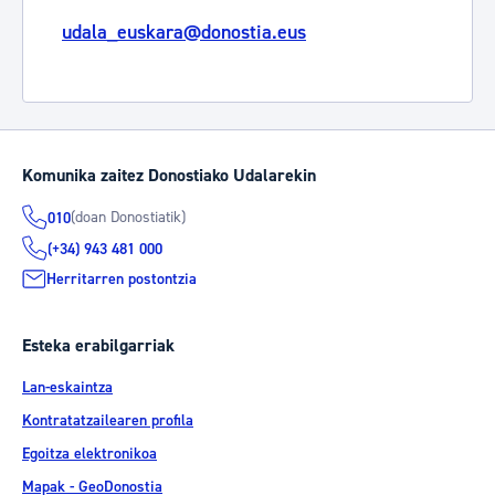
udala_euskara@donostia.eus
Komunika zaitez Donostiako Udalarekin
(doan Donostiatik)
010
(+34) 943 481 000
Herritarren postontzia
Esteka erabilgarriak
Lan-eskaintza
Kontratatzailearen profila
Egoitza elektronikoa
Mapak - GeoDonostia