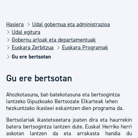
Hasiera
Udal gobernua eta administrazioa
Udal egitura
Gobernu arloak eta departamentuak
Euskara Zerbitzua
Euskara Programak
Gu ere bertsotan
Gu ere bertsotan
Ahozkotasuna, bat-batekotasuna eta bertsogintza
lantzeko Gipuzkoako Bertsozale Elkarteak lehen
hezkuntzako ikasleei eskaintzen dien programa da.
Bertsolariak ikastetxeetara joaten dira eta haurrekin
batera bertsogintza lantzen dute. Euskal Herriko herri
askotan lantzen da eta arrakasta handia du