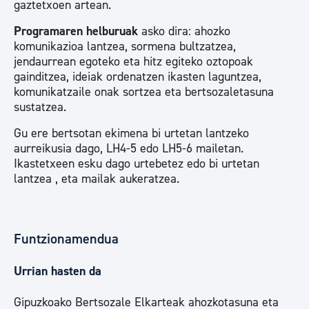
gaztetxoen artean.
Programaren helburuak
asko dira: ahozko
komunikazioa lantzea, sormena bultzatzea,
jendaurrean egoteko eta hitz egiteko oztopoak
gainditzea, ideiak ordenatzen ikasten laguntzea,
komunikatzaile onak sortzea eta bertsozaletasuna
sustatzea.
Gu ere bertsotan ekimena bi urtetan lantzeko
aurreikusia dago, LH4-5 edo LH5-6 mailetan.
Ikastetxeen esku dago urtebetez edo bi urtetan
lantzea , eta mailak aukeratzea.
Funtzionamendua
Urrian hasten da
Gipuzkoako Bertsozale Elkarteak ahozkotasuna eta