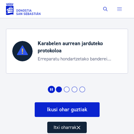
Eduki nagusira joan
Buscar
Karabelen aurrean jarduteko
protokoloa
Erreparatu hondartzetako banderei
egoeraren berri izateko
Ikusi ohar guztiak
Itxi oharrak