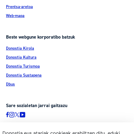
Prentsa-aretoa
Web-mapa
Beste webgune korporatibo batzuk
Donostia Kirola
Donostia Kultura
Donostia Turismoa
Donostia Sustapena
Dbus
Sare sozialetan jarrai gaitzazu
Donostia.eus atariak cookieak erabiltzen ditu, eduki