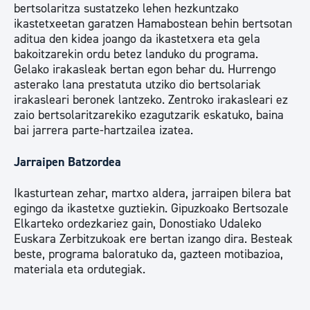
bertsolaritza sustatzeko lehen hezkuntzako
ikastetxeetan garatzen Hamabostean behin bertsotan
aditua den kidea joango da ikastetxera eta gela
bakoitzarekin ordu betez landuko du programa.
Gelako irakasleak bertan egon behar du. Hurrengo
asterako lana prestatuta utziko dio bertsolariak
irakasleari beronek lantzeko. Zentroko irakasleari ez
zaio bertsolaritzarekiko ezagutzarik eskatuko, baina
bai jarrera parte-hartzailea izatea.
Jarraipen Batzordea
Ikasturtean zehar, martxo aldera, jarraipen bilera bat
egingo da ikastetxe guztiekin. Gipuzkoako Bertsozale
Elkarteko ordezkariez gain, Donostiako Udaleko
Euskara Zerbitzukoak ere bertan izango dira. Besteak
beste, programa baloratuko da, gazteen motibazioa,
materiala eta ordutegiak.