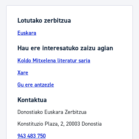
Lotutako zerbitzua
Euskara
Hau ere interesatuko zaizu agian
Koldo Mitxelena literatur saria
Xare
Gu ere antzezle
Kontaktua
Donostiako Euskara Zerbitzua
Konstituzio Plaza, 2, 20003 Donostia
943 483 750