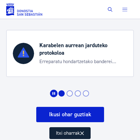
Eduki nagusira joan
Buscar
Karabelen aurrean jarduteko
protokoloa
Erreparatu hondartzetako banderei
egoeraren berri izateko
Ikusi ohar guztiak
Itxi oharrak