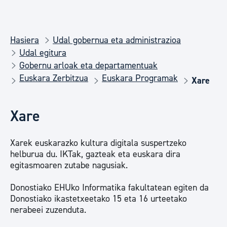
Hasiera
Udal gobernua eta administrazioa
Udal egitura
Gobernu arloak eta departamentuak
Euskara Zerbitzua
Euskara Programak
Xare
Xare
Xarek euskarazko kultura digitala suspertzeko
helburua du. IKTak, gazteak eta euskara dira
egitasmoaren zutabe nagusiak.
Donostiako EHUko Informatika fakultatean egiten da
Donostiako ikastetxeetako 15 eta 16 urteetako
nerabeei zuzenduta.