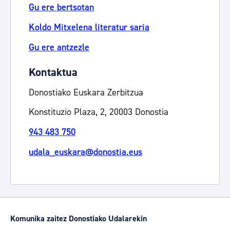
Gu ere bertsotan
Koldo Mitxelena literatur saria
Gu ere antzezle
Kontaktua
Donostiako Euskara Zerbitzua
Konstituzio Plaza, 2, 20003 Donostia
943 483 750
udala_euskara@donostia.eus
Komunika zaitez Donostiako Udalarekin