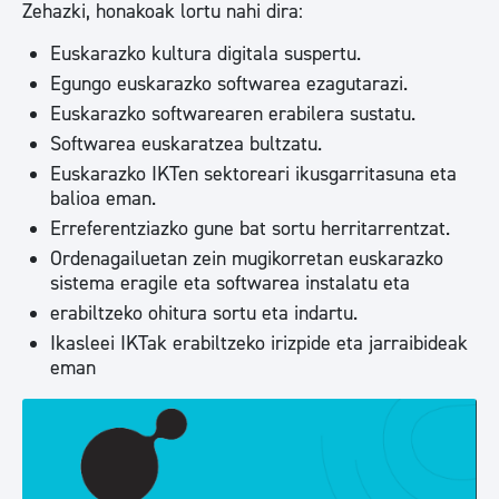
Zehazki, honakoak lortu nahi dira:
Euskarazko kultura digitala suspertu.
Egungo euskarazko softwarea ezagutarazi.
Euskarazko softwarearen erabilera sustatu.
Softwarea euskaratzea bultzatu.
Euskarazko IKTen sektoreari ikusgarritasuna eta
balioa eman.
Erreferentziazko gune bat sortu herritarrentzat.
Ordenagailuetan zein mugikorretan euskarazko
sistema eragile eta softwarea instalatu eta
erabiltzeko ohitura sortu eta indartu.
Ikasleei IKTak erabiltzeko irizpide eta jarraibideak
eman