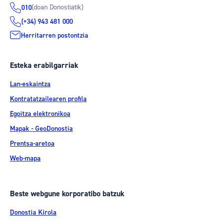
(doan Donostiatik)
010
(+34) 943 481 000
Herritarren postontzia
Esteka erabilgarriak
Lan-eskaintza
Kontratatzailearen profila
Egoitza elektronikoa
Mapak - GeoDonostia
Prentsa-aretoa
Web-mapa
Beste webgune korporatibo batzuk
Donostia Kirola