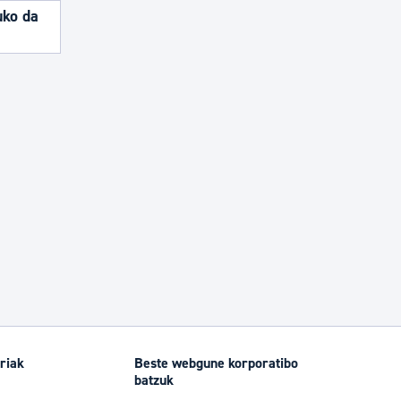
uko da
riak
Beste webgune korporatibo
batzuk