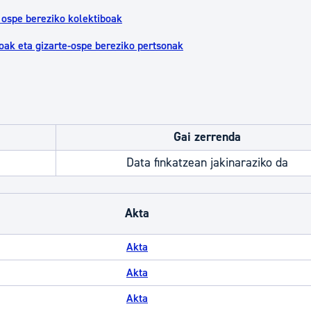
a ospe bereziko kolektiboak
koak eta gizarte-ospe bereziko pertsonak
Gai zerrenda
Data finkatzean jakinaraziko da
Akta
Akta
Akta
Akta