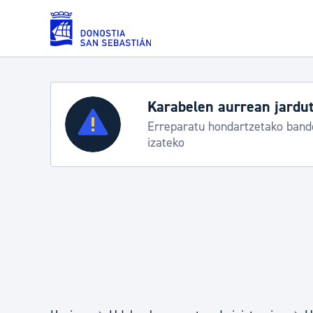
Eduki nagusira joan
Karabelen aurrean jardut
Zerbitzuak
Erreparatu hondartzetako bande
izateko
Errolda eta gai pertsonalak
Gizarte-zerbitzuak
Mugikortasuna