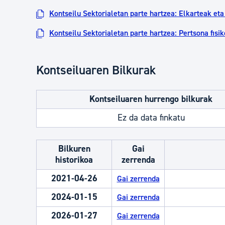
Kontseilu Sektorialetan parte hartzea: Elkarteak et
Kontseilu Sektorialetan parte hartzea: Pertsona fisi
Kontseiluaren Bilkurak
Kontseiluaren hurrengo bilkurak
Ez da data finkatu
Bilkuren
Gai
historikoa
zerrenda
2021-04-26
Gai zerrenda
2024-01-15
Gai zerrenda
2026-01-27
Gai zerrenda