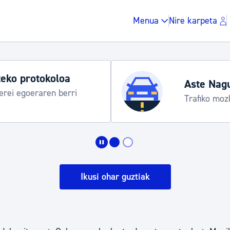
Menua
Nire karpeta
eko protokoloa
Aste Nag
rei egoeraren berri
Trafiko moz
Zergak eta isunak
Etxebizitza eta hirig
Ikusi ohar guztiak
Gune publikoa, ho