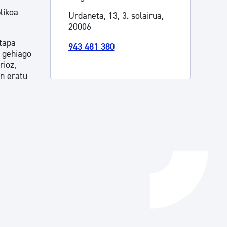
likoa
Urdaneta, 13, 3. solairua,
Izapideen katalogoa
20006
tapa
943 481 380
o gehiago
Tramitaziorako laguntza
rioz,
an eratu