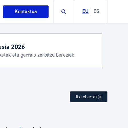
Buscar
EU
ES
Kontaktua
usia 2026
ketak eta garraio zerbitzu bereziak
intza
Itxi oharrak
ndakinak eta ingurumena