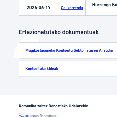
Hurrengo Kon
2026-06-17
Gai zerrenda
Erlazionatutako dokumentuak
Mugikortasuneko Kontseilu Sektorialaren Araudia
Kontseiluko kideak
Komunika zaitez Donostiako Udalarekin
(doan Donostiatik)
010