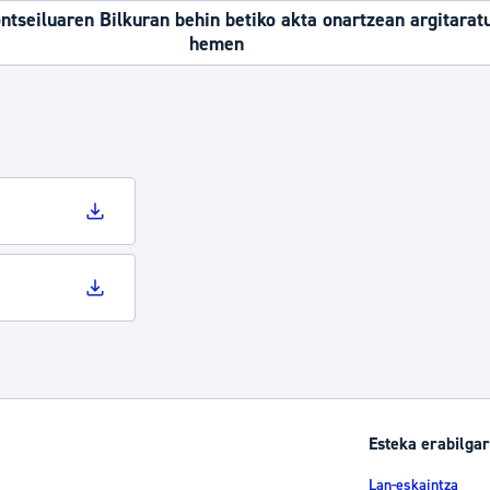
tseiluaren Bilkuran behin betiko akta onartzean argitarat
hemen
Esteka erabilgar
Lan-eskaintza