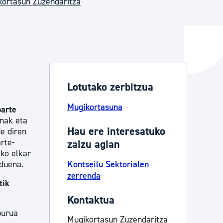
kortasun Zuzendaritza
ta enplegua
ubideak eta bizikidetza
Lotutako zerbitzua
Mugikortasuna
parte
unak eta
Hau ere interesatuko
de diren
rte-
zaizu agian
eko elkar
 duena.
Kontseilu Sektorialen
zerrenda
tik
Kontaktua
purua
Mugikortasun Zuzendaritza